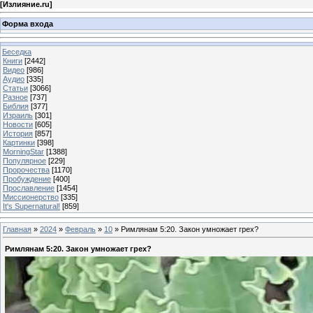
[
Излияние.ru
]
Форма входа
Беседка
Книги
[2442]
Видео
[986]
Аудио
[335]
Статьи
[3066]
Разное
[737]
Библия
[377]
Израиль
[301]
Новости
[605]
История
[857]
Картинки
[398]
MorningStar
[1388]
Популярное
[229]
Пророчества
[1170]
Пробуждение
[400]
Прославление
[1454]
Миссионерство
[335]
It's Supernatural!
[859]
Главная
»
2024
»
Февраль
»
10
» Римлянам 5:20. Закон умножает грех?
Римлянам 5:20. Закон умножает грех?