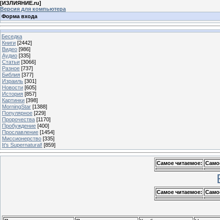
[
ИЗЛИЯНИЕ.ru
]
Версия для компьютера
Форма входа
Беседка
Книги
[2442]
Видео
[986]
Аудио
[335]
Статьи
[3066]
Разное
[737]
Библия
[377]
Израиль
[301]
Новости
[605]
История
[857]
Картинки
[398]
MorningStar
[1388]
Популярное
[229]
Пророчества
[1170]
Пробуждение
[400]
Прославление
[1454]
Миссионерство
[335]
It's Supernatural!
[859]
Самое читаемое:
Само
Самое читаемое:
Само