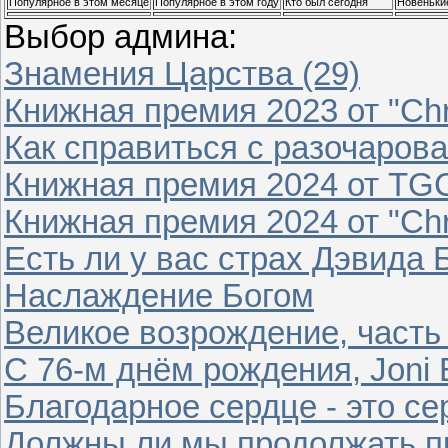
Популярное в этом месяце
Популярное в этом году
Кто был сегодня
Новеньки
Выбор админа:
Знамения Царства (29)
Книжная премия 2023 от "Chri
Как справиться с разочаров
Книжная премия 2024 от TG
Книжная премия 2024 от "Chri
Есть ли у вас страх Дэвида
Наслаждение Богом
Великое возрождение, часть
С 76-м днём рождения, Joni 
Благодарное сердце - это с
Должны ли мы продолжать пр