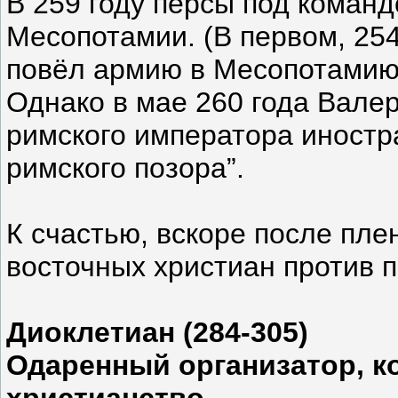
В 259 году персы под коман
Месопотамии. (В первом, 254
повёл армию в Месопотамию,
Однако в мае 260 года Валер
римского императора иност
римского позора”.
К счастью, вскоре после пл
восточных христиан против п
Диоклетиан (284-305)
Одаренный организатор, к
христианство