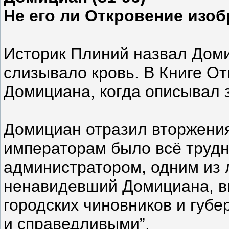
Не его ли Откровение изо
Историк Плиний назвал Доми
слизывало кровь. В Книге О
Домициана, когда описывал з
Домициан отразил вторжения
императорам было всё трудн
администратором, одним из 
ненавидевший Домициана, вы
городских чиновников и губе
и справедливыми”.