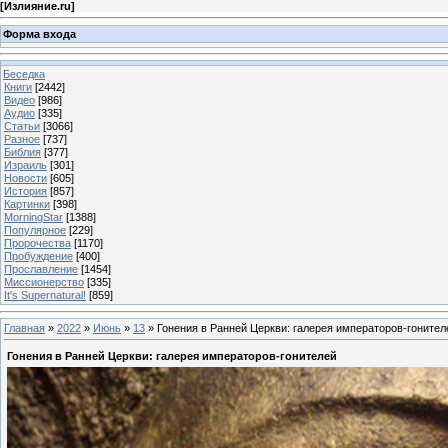
[
Излияние.ru
]
Форма входа
Беседка
Книги
[2442]
Видео
[986]
Аудио
[335]
Статьи
[3066]
Разное
[737]
Библия
[377]
Израиль
[301]
Новости
[605]
История
[857]
Картинки
[398]
MorningStar
[1388]
Популярное
[229]
Пророчества
[1170]
Пробуждение
[400]
Прославление
[1454]
Миссионерство
[335]
It's Supernatural!
[859]
Главная
»
2022
»
Июнь
»
13
» Гонения в Ранней Церкви: галерея императоров-гонител
Гонения в Ранней Церкви: галерея императоров-гонителей