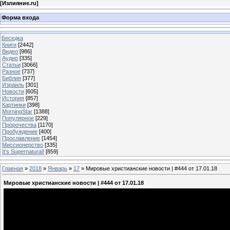
[
Излияние.ru
]
Форма входа
Беседка
Книги
[2442]
Видео
[986]
Аудио
[335]
Статьи
[3066]
Разное
[737]
Библия
[377]
Израиль
[301]
Новости
[605]
История
[857]
Картинки
[398]
MorningStar
[1388]
Популярное
[229]
Пророчества
[1170]
Пробуждение
[400]
Прославление
[1454]
Миссионерство
[335]
It's Supernatural!
[859]
Главная
»
2018
»
Январь
»
17
» Мировые христианские новости | #444 от 17.01.18
Мировые христианские новости | #444 от 17.01.18