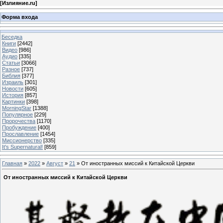
[
Излияние.ru
]
Форма входа
Беседка
Книги
[2442]
Видео
[986]
Аудио
[335]
Статьи
[3066]
Разное
[737]
Библия
[377]
Израиль
[301]
Новости
[605]
История
[857]
Картинки
[398]
MorningStar
[1388]
Популярное
[229]
Пророчества
[1170]
Пробуждение
[400]
Прославление
[1454]
Миссионерство
[335]
It's Supernatural!
[859]
Главная
»
2022
»
Август
»
21
» От иностранных миссий к Китайской Церкви
От иностранных миссий к Китайской Церкви