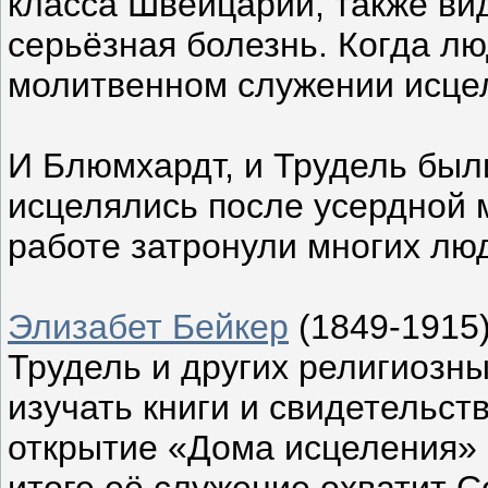
класса Швейцарии, также вид
серьёзная болезнь. Когда лю
молитвенном служении исцел
И Блюмхардт, и Трудель был
исцелялись после усердной 
работе затронули многих люд
Элизабет Бейкер
(1849-1915)
Трудель и других религиозн
изучать книги и свидетельст
открытие «Дома исцеления» в
итоге её служение охватит 