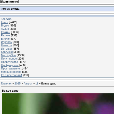
[
Излияние.ru
]
Форма входа
Беседка
Книги
[2442]
Видео
[986]
Аудио
[335]
Статьи
[3066]
Разное
[737]
Библия
[377]
Израиль
[301]
Новости
[605]
История
[857]
Картинки
[398]
MorningStar
[1388]
Популярное
[229]
Пророчества
[1170]
Пробуждение
[400]
Прославление
[1454]
Миссионерство
[335]
It's Supernatural!
[859]
Главная
»
2025
»
Август
»
11
» Божье дело
Божье дело