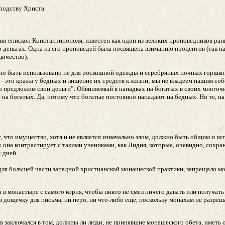
сподству Христа.
и епископ Константинополя, известен как один из великих проповедников ран
 о деньгах. Одна из его проповедей была посвящена взиманию процентов (так 
щичество).
но быть использовано не для роскошной одежды и серебряных ночных горшков,
- это кража у бедных и лишение их средств к жизни; мы не владеем нашим со
льно предложим свои деньги”. Обвиняемый в нападках на богатых в своих много
 на богатых. Да, потому что богатые постоянно нападают на бедных. Но те, на 
 что имущество, хотя и не является изначально злом, должно быть общим и исп
 она контрастирует с такими учениками, как Лидия, которые, очевидно, сохра
 дней.
для большей части западной христианской монашеской практики, запрещало м
 монастыре с самого корня, чтобы никто не смел ничего давать или получать 
ни дощечку для письма, ни перо, ни что-либо еще, поскольку монахам не разреш
заключался в том, должны ли люди, не принявшие монашеского обета, иметь о