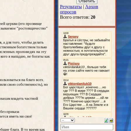
Результаты
|
Архив
опросов
Всего ответов:
20
ней церкви (его прозвище
называемое “ростовщичество”
 а для того, чтобы делать
бственным богатством только
численных проповедях на эту
кого я нападаю, не богаты как
ользоваться на благо всех.
нили свою собственность), но
онахам владеть частной
без приказа
ается иметь ни своё
бщие блага. В то время как