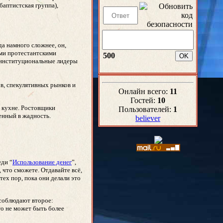
аптистская группа),
а намного сложнее, он,
ими протестантскими
500
и институциональные лидеры
ов, спекулятивных рынков и
Онлайн всего:
11
Гостей:
10
 кухне. Ростовщики
Пользователей:
1
енный в жадность.
believer
еди “
Использование денег
”,
 что сможете. Отдавайте всё,
ех пор, пока они делали это
 соблюдают второе:
то не может быть более