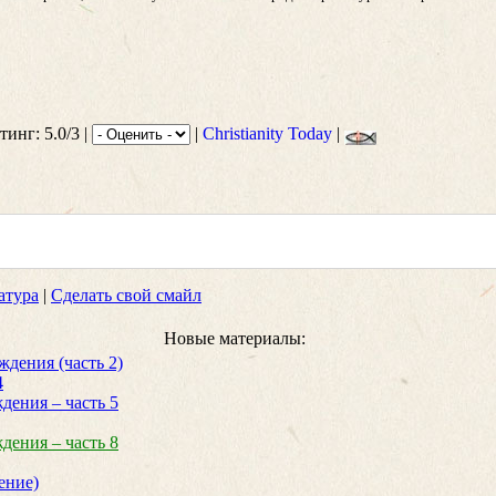
тинг: 5.0/3 |
|
Christianity Today
|
атура
|
Сделать свой смайл
Новые материалы:
дения (часть 2)
4
дения – часть 5
дения – часть 8
ение)