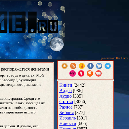
Приветствую Вас
Гость
 распоряжаться деньгами
т, говоря о деньгах. Мой
н Карбиде", руководил
 две вещи, которым вас не
Книги
[2442]
Видео
[986]
Аудио
[335]
администрации. Среди его
Статьи
[3066]
 платить налоги, посещал их
Разное
[737]
вался на необходимость
инвентаризацию нашего
Библия
[377]
Израиль
[301]
Новости
[605]
и церкви. Я думаю, что
История
[857]