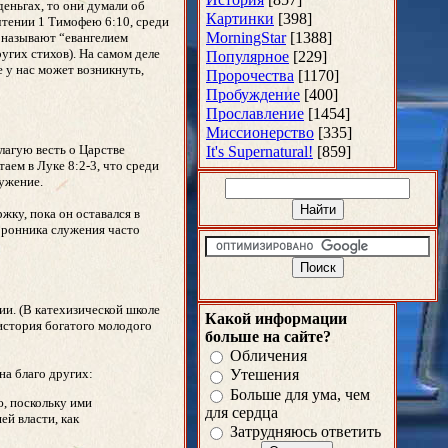
еньгах, то они думали об
Картинки
[398]
чтении 1 Тимофею 6:10, среди
MorningStar
[1388]
а называют “евангелием
угих стихов). На самом деле
Популярное
[229]
 у нас может возникнуть,
Пророчества
[1170]
Пробуждение
[400]
Прославление
[1454]
Миссионерство
[335]
агую весть о Царстве
It's Supernatural!
[859]
аем в Луке 8:2-3, что среди
ужение.
ку, пока он оставался в
оронника служения часто
и. (В катехизической школе
Какой информации
история богатого молодого
больше на сайте?
Обличения
на благо других:
Утешения
Больше для ума, чем
, поскольку ими
для сердца
ей власти, как
Затрудняюсь ответить