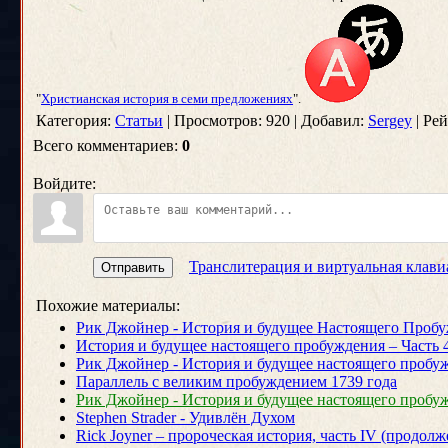
"
Христианская история в семи предложениях
".
Категория:
Статьи
| Просмотров: 920 | Добавил:
Sergey
| Рей
Всего комментариев:
0
Войдите:
Транслитерация и виртуальная клави
Отправить
Похожие материалы:
Рик Джойнер - История и будущее Настоящего Пробуж
История и будущее настоящего пробуждения – Часть 
Рик Джойнер - История и будущее настоящего пробуж
Параллель с великим пробуждением 1739 года
Рик Джойнер - История и будущее настоящего пробуж
Stephen Strader - Удивлён Духом
Rick Joyner – пророческая история, часть IV (продолж