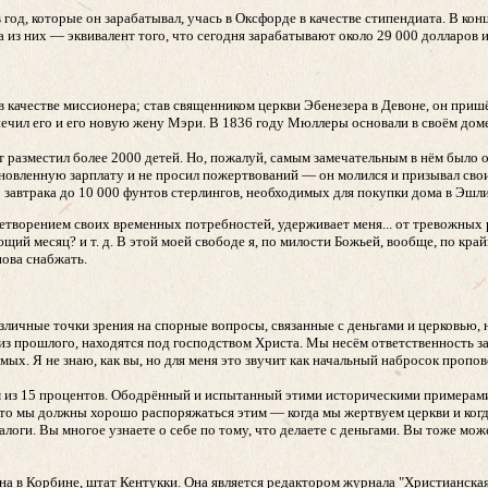
 год, которые он зарабатывал, учась в Оксфорде в качестве стипендиата. В кон
а из них — эквивалент того, что сегодня зарабатывают около 29 000 долларов 
качестве миссионера; став священником церкви Эбенезера в Девоне, он приш
спечил его и его новую жену Мэри. В 1836 году Мюллеры основали в своём дом
т разместил более 2000 детей. Но, пожалуй, самым замечательным в нём было 
тановленную зарплату и не просил пожертвований — он молился и призывал свои
о завтрака до 10 000 фунтов стерлингов, необходимых для покупки дома в Эшл
летворением своих временных потребностей, удерживает меня... от тревожных
щий месяц? и т. д. В этой моей свободе я, по милости Божьей, вообще, по край
нова снабжать.
личные точки зрения на спорные вопросы, связанные с деньгами и церковью, 
из прошлого, находятся под господством Христа. Мы несём ответственность за 
мых. Я не знаю, как вы, но для меня это звучит как начальный набросок пропо
им из 15 процентов. Ободрённый и испытанный этими историческими примерами
 и что мы должны хорошо распоряжаться этим — когда мы жертвуем церкви и ко
алоги. Вы многое узнаете о себе по тому, что делаете с деньгами. Вы тоже мож
а в Корбине, штат Кентукки. Она является редактором журнала "Христианская