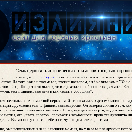
Семь церковно-исторических примеров того, как хорошо
ад опрос показал, что
85 процентов
священнослужителей испытывают дискомфор
центах. До того, как он стал методистским пастором, он был химиком в "Юнио
етов "Глэд". Когда я готовился идти в служение, он обычно говорил мне: “Есть
— как вести финансовые дела и как уволить уборщика”.
осле нескольких лет в местной церкви, мой отец оказался в деноминационной 
ьтации с духовенством по финансовым вопросам. Он говорил с ними о том, как
их проведению финансовых кампаний. Незадолго до его смерти, когда я пожало
он отметил, что уплата налогов - прекрасная возможность провести духовную 
ения. Вы многое узнаете о себе по тому, что делаете с деньгами.
но, был исключением в наш нынешний момент, но у него много друзей в истори