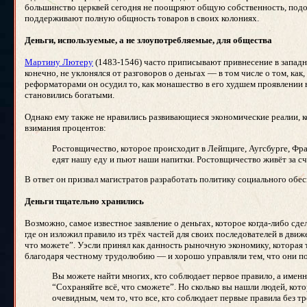
большинство церквей сегодня не поощряют общую собственность, подоб
поддерживают полную общность товаров в своих колониях.
Деньги, используемые, а не злоупотребляемые, для общества
Мартину Лютеру
(1483-1546) часто приписывают привнесение в западно
конечно, не уклонялся от разговоров о деньгах — в том числе о том, ка
реформаторами он осудил то, как монашество в его худшем проявлении
становились богатыми.
Однако ему также не нравились развивающиеся экономические реалии, к
взимания процентов:
Ростовщичество, которое происходит в Лейпциге, Аугсбурге, Ф
едят нашу еду и пьют наши напитки. Ростовщичество живёт за с
В ответ он призвал магистратов разработать политику социального обе
Деньги тщательно хранились
Возможно, самое известное заявление о деньгах, которое когда-либо сд
где он изложил правило из трёх частей для своих последователей в движ
что можете”. Уэсли принял как данность рыночную экономику, которая т
благодаря честному трудолюбию — и хорошо управляли тем, что они по
Вы можете найти многих, кто соблюдает первое правило, а именн
“Сохраняйте всё, что сможете”. Но сколько вы нашли людей, кот
очевидным, чем то, что все, кто соблюдает первые правила без тр