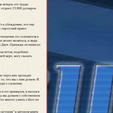
це концов, его труды
и отдают 23 000 долларов.
ёл к убеждению, что ему
е сиротский приют.
отношение его основателя к
х коллег молиться, и люди
и Даун. Однажды он написал:
 расчетов, подобных
ней мере, могу сказать
но через них проходят
то, что мы с ним делаем. И
веди о служении.
 и его примером, я пытался
гда мы думаем о собственном
ете многое узнать о Боге по
 история" и автором книги