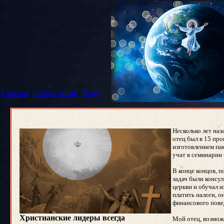
Главная
|
Регистрация
|
Вход
Несколько лет наз
отец был в 15 про
изготовлением пак
учат в семинарии 
В конце концов, п
задач были консул
церкви и обучал 
платить налоги, 
финансового повед
Христианские лидеры всегда
Мой отец, возмож