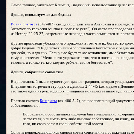
Самое главное, заключает Климент, - подчинить использование денег го
Деньги, используемые для бедных
Иоанн Златоуст
(347-407), священнослужитель в Антиохии и впоследстви
Златоуст по-гречески означает “золотые уста”). Он часто проповедовал
из Исхода 22:25-27; современные переводы часто ссылаются на ростов
Другие проповеди убеждали его прихожан в том, что их богатство долж
добро бедным: “Не делиться нашим собственным богатством с бедными 
для себя, но и для них. Если у нас будет такое отношение, мы обязате
тему, он ответил: “Меня часто упрекают в том, что я постоянно нападаю
таковые, а только те, кто злоупотребляет своим богатством”.
Деньги, собранные совместно
В христианской мысли существует давняя традиция, которая утверждает,
Впервые мы встречаем эту идею в Деяниях 2:44-45 (хотя даже в Деяниях
это также один из руководящих принципов монашества вплоть до наших
Правило святого
Бенедикта
(ок. 480-547), основополагающий документ 
собственностью:
Порок личной собственности должен быть непременно искоренён в
настоятеля; или иметь что-либо как своё собственное, ни книгу, 
тело, ни свою волю в своей собственной власти.
Один из непрекращающихся споров среди христиан на протяжении веков 