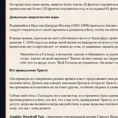
Он провёл всю свою жизнь, живя не более чем на 28 фунтов стерлингов в
приносили ему более 120 фунтов стерлингов в год, и он отдавал 92 фунт
Деньги как свидетельство веры
Родившийся в Пруссии Джордж Мюллер (1805-1898) приехал в Англию в 
следует отказаться от своей зарплаты и довериться Богу, чтобы он обе
В конце концов, переехав на своё собственное место в Эшли-Даун, прию
деньгам. С 1830 года и до конца своей жизни он никогда не получал ус
приносили ему и сиротам всё: от ложек до соли, от каминных экранов д
Уверенность в Господе, к которому одному я обращаюсь за удов
этому: хватит ли моей зарплаты? Хватит ли мне самому на следую
себе что-то вроде этого: Мой Господь не ограничен: Он может с
Всё принадлежит Христу
Эти примеры из совершенно разных времен и мест представляют нам раз
похожие нити. Деньги, как говорят нам наши братья и сестры во Христе 
мы призваны использовать их на благо других, особенно бедных и уязви
Сейчас мой отец с Господом, но я сам пастор, и я стремлюсь быть одн
проповедовать и учить, что всё, что у нас есть, принадлежит Христу,
досуге, когда мы молимся и когда мы работаем, и даже когда мы платим н
тому, что вы с этим делаете.
Jennifer Woodruff Tait
- священник епископальной церкви Святого Иоанн