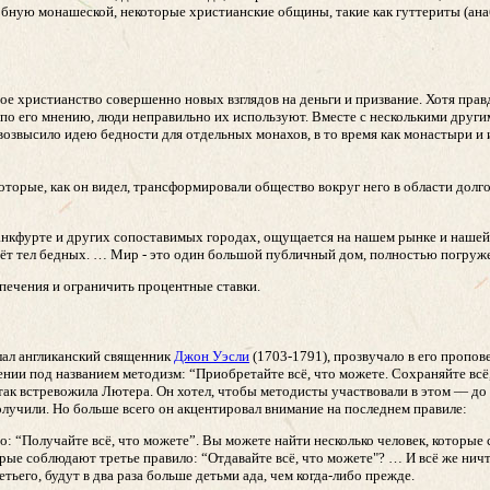
ную монашеской, некоторые христианские общины, такие как гуттериты (анаб
е христианство совершенно новых взглядов на деньги и призвание. Хотя правд
к, по его мнению, люди неправильно их используют. Вместе с несколькими друг
 возвысило идею бедности для отдельных монахов, в то время как монастыри 
оторые, как он видел, трансформировали общество вокруг него в области долг
ранкфурте и других сопоставимых городах, ощущается на нашем рынке и нашей
чёт тел бедных. … Мир - это один большой публичный дом, полностью погруж
спечения и ограничить процентные ставки.
елал англиканский священник
Джон Уэсли
(1703-1791), прозвучало в его пропов
ении под названием методизм: “Приобретайте всё, что можете. Сохраняйте всё,
ак встревожила Лютера. Он хотел, чтобы методисты участвовали в этом — до т
лучили. Но больше всего он акцентировал внимание на последнем правиле:
о: “Получайте всё, что можете”. Вы можете найти несколько человек, которые
орые соблюдают третье правило: “Отдавайте всё, что можете"? … И всё же нич
етьего, будут в два раза больше детьми ада, чем когда-либо прежде.