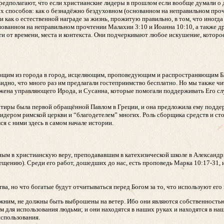
редполагают, что если христианские лидеры в прошлом если вообще думали о д
ух способов: как о безнадёжно бездуховном (основанном на неправильном про
и как о естественной награде за жизнь, прожитую правильно, в том, что иногд
нованном на неправильном прочтении Малахии 3:10 и Иоанна 10:10, а также др
и от времени, места и контекста. Они подчеркивают любое искушение, которое
ющим из города в город, исцеляющим, проповедующим и распространяющим Бл
идно, что много раз им предлагали гостеприимство бесплатно. Но мы также чит
ена управляющего Ирода, и Сусанна, которые помогали поддерживать Его сл
иры была первой обращённой Павлом в Греции, и она предложила ему поддерж
лидером римской церкви и “благодетелем” многих. Роль сборщика средств и ст
ся с ними здесь в самом начале истории.
ым в христианскую веру, преподававшим в катехизической школе в Александри
ещению). Среди его работ, дошедших до нас, есть проповедь Марка 10:17-31, 
ва, но что богатые будут отчитываться перед Богом за то, что используют его 
ижним, не должны быть выброшены на ветер. Ибо они являются собственностью
м для использования людьми; и они находятся в наших руках и находятся в наш
спользования.