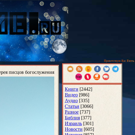
Приветствую Вас
Гость
ерея писцов богослужения
Книги
[2442]
Видео
[986]
Аудио
[335]
Статьи
[3066]
Разное
[737]
Библия
[377]
Израиль
[301]
Новости
[605]
История
[857]