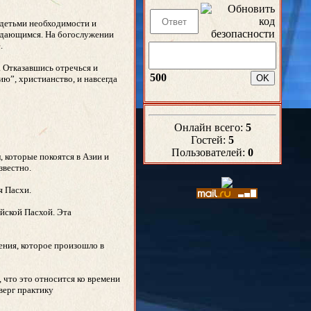
 детьми необходимости и
уждающимся. На богослужении
.
. Отказавшись отречься и
500
ю”, христианство, и навсегда
Онлайн всего:
5
Гостей:
5
Пользователей:
0
, которые покоятся в Азии и
звестно.
я Пасхи.
йской Пасхой. Эта
ения, которое произошло в
 что это относится ко времени
верг практику