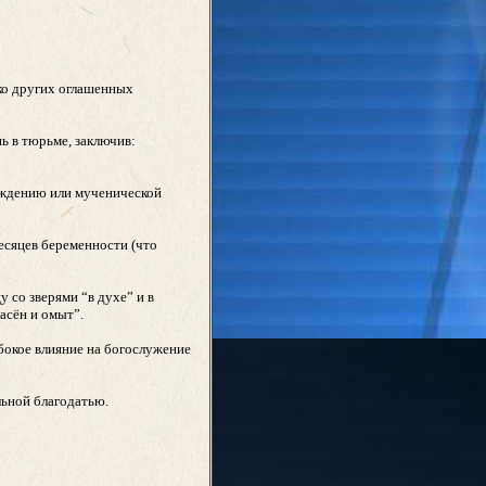
ько других оглашенных
ь в тюрьме, заключив:
бождению или мученической
есяцев беременности (что
 со зверями “в духе” и в
асён и омыт”.
бокое влияние на богослужение
льной благодатью.