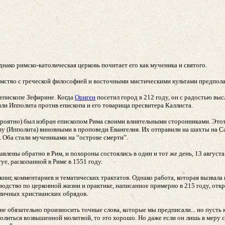
ако римско-католическая церковь почитает его как мученика и святого.
омство с греческой философией и восточными мистическими культами предпола
 епископе Зефирине. Когда
Ориген
посетил город в 212 году, он с радостью в
и Ипполита против епископа и его товарища пресвитера Каллиста.
(вероятно) был избран епископом Рима своими влиятельными сторонниками. Это
апу (Ипполита) виновными в проповеди Евангелия. Их отправили на шахты на С
. Оба стали мучениками на “острове смерти”.
влены обратно в Рим, и похороны состоялись в один и тот же день, 13 август
е, раскопанной в Риме в 1551 году.
книг, комментариев и тематических трактатов. Однако работа, которая вызвала
водство по церковной жизни и практике, написанное примерно в 215 году, отк
зличных христианских обрядов.
не обязательно произносить точные слова, которые мы предписали... но пусть
олиться возвышенной молитвой, то это хорошо. Но даже если он лишь в меру 