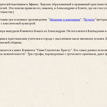
 родителей-язычников в Афинах. Хорошо образованный и принявший христианств
лей. Эти поиски привели его, наконец, в Александрию в Египте, где он стал у
тианству).
ставив три основных произведения: "
Увещание к язычникам
", "
Педагог
" (котор
 с классической культурой.
ера вынудили Климента бежать из Александрии. Он поселился в Каппадокии и 
мся христианским учителем в городе с населением около миллиона человек. Б
ианской общины.
агается к книге Климента “Гимн Спасителю Христу”. Его самое раннее исполне
рь нежной юности”. Три строфы, переведенные с греческого оригинала, дают 