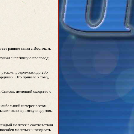
гает ранние связи с Востоком.
ыслушал энергичную проповедь
т раскол продолжался до 235
ардинии. Это привело к тому,
а. Список, имеющий сходство с
 наибольший интерес в этом
рывает окно в римскую церковь.
 каждый молится в соответствии
способен молиться и воздавать