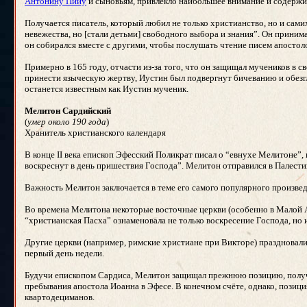
Антонину Пийу
и сыновьям, привлекло наибольшее внимание и содержи
Получается писатель, который любил не только христианство, но и сами
невежества, но [стали детьми] свободного выбора и знания”. Он прини
он собирался вместе с другими, чтобы послушать чтение писем апостоло
Примерно в 165 году, отчасти из-за того, что он защищал мучеников в
принести языческую жертву, Иустин был подвергнут бичеванию и обезгл
останется известным как Иустин мученик.
Мелитон Сардийский
(
умер около 190 года
)
Хранитель христианского календаря
В конце II века епископ Эфесский Поликрат писал о “евнухе Мелитоне”,
воскреснут в день пришествия Господа”. Мелитон отправился в Палестин
Важность Мелитон заключается в теме его самого популярного произвед
Во времена Мелитона некоторые восточные церкви (особенно в Малой А
“христианская Пасха” ознаменовала не только воскресение Господа, но и
Другие церкви (например, римские христиане при Викторе) праздновали
первый день недели.
Будучи епископом Сардиса, Мелитон защищал прежнюю позицию, пол
пребывания апостола Иоанна в Эфесе. В конечном счёте, однако, позици
квартодециманов.