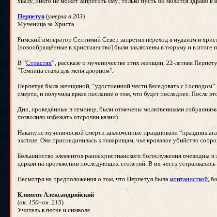
хвалу, никто не может запретить ему; только пусть он молится здраво в в
Перпетуя
(
умерла в 203
)
Мученица за Христа
Римский император Септимий Север запретил переход в иудаизм и христ
[новообращённые в христианство] были заключены в тюрьму и в итоге п
В “
Страстях
”, рассказе о мученичестве этих женщин, 22-летняя Перпет
"Темница стала для меня дворцом".
Перпетуя была женщиной, “удостоенной чести беседовать с Господом”. 
смерти, и получила яркое послание о том, что будет последнее. После эт
Дни, проведённые в темнице, были отмечены молитвенными собраниями,
позволило избежать отсрочки казни).
Накануне мученической смерти заключенные праздновали “праздник агапе
экстазе. Она присоединилась к товарищам, чье кровавое убийство сопр
Большинство элементов раннехристианского богослужения очевидны в эт
церкви на протяжении последующих столетий. В их честь устраивались 
Несмотря на предположения о том, что Перпетуя была
монтанисткой
, б
Климент Александрийский
(
ок. 150–ок. 215
)
Учитель в песне и символе