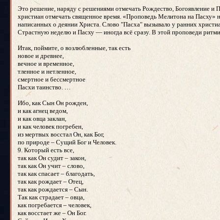
Это решение, наряду с решениями отмечать Рождество, Богоявление и П
христиан отмечать священное время. «Проповедь Мелитона на Пасху» н
написанных о деянии Христа. Слово "Пасха" вызывало у ранних христиан
Страстную неделю и Пасху — иногда всё сразу. В этой проповеди ритми
Итак, поймите, о возлюбленные, так есть
новое и древнее,
вечное и временное,
тленное и нетленное,
смертное и бессмертное
Пасхи таинство. …
Ибо, как Сын Он рожден,
и как агнец ведом,
и как овца заклан,
и как человек погребен,
из мертвых восстал Он, как Бог,
по природе – Сущий Бог и Человек.
9. Который есть все,
так как Он судит – закон,
так как Он учит – слово,
так как спасает – благодать,
так как рождает – Отец,
так как рождается – Сын.
Так как страдает – овца,
как погребается – человек,
как восстает же – Он Бог.