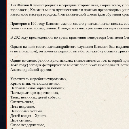
Тит Флавий Климент родился в середине второго века, скорее всего, у
взрослости, Климент много путешествовал в поисках превосходных учите
известного мастера городской катехизической школы (для обучения хрис
Примерно в 190 году Климент сменил своего учителя и начал писать, со
тематических исследований. В каждом из них христианская вера связана
В 202 году преследования во время правления императора Септимия Сев
Однако на пике своего александрийского служения Климент был выдающи
(а не епископом), он помогал формировать богослужебную жизнь христ
Одним из самых ранних христианских гимнов является тот, который прил
1846 году) сегодня фигурирует во многих сборниках гимнов как “Пасты
Александрийской церкви:
Укротитель жеребят неукротимых,
Крыло птиц, летающих вечно,
Непоколебимое кормило юношей,
Пастырь агнцев царственных,
Твоих невинных детей собери,
Славить свято,
Петь искренне,
Невинными устами
Детей вождя – Христа.
Царь святых,
Слово вседержавное,