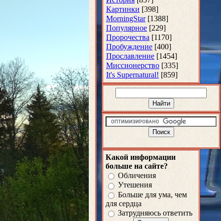
Картинки
[398]
MorningStar
[1388]
Популярное
[229]
Пророчества
[1170]
Пробуждение
[400]
Прославление
[1454]
Миссионерство
[335]
It's Supernatural!
[859]
Какой информации
больше на сайте?
Обличения
Утешения
Больше для ума, чем
для сердца
Затрудняюсь ответить