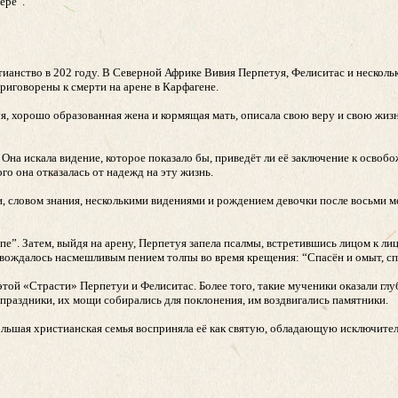
ере”.
ианство в 202 году. В Северной Африке Вивия Перпетуя, Фелиситас и нескол
риговорены к смерти на арене в Карфагене.
уя, хорошо образованная жена и кормящая мать, описала свою веру и свою жизн
Она искала видение, которое показало бы, приведёт ли её заключение к осво
ого она отказалась от надежд на эту жизнь.
 словом знания, несколькими видениями и рождением девочки после восьми м
”. Затем, выйдя на арену, Перпетуя запела псалмы, встретившись лицом к лицу
овождалось насмешливым пением толпы во время крещения: “Спасён и омыт, сп
ой «Страсти» Перпетуи и Фелиситас. Более того, такие мученики оказали глу
праздники, их мощи собирались для поклонения, им воздвигались памятники.
ольшая христианская семья восприняла её как святую, обладающую исключите