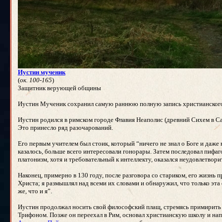
Иустин мученик
(
ок. 100-165
)
Защитник верующей общины
Иустин Мученик сохранил самую раннюю полную запись христианского
Иустин родился в римском городе Флавия Неаполис (древний Сихем в С
Это принесло ряд разочарований.
Его первым учителем был стоик, который “ничего не знал о Боге и даже
казалось, больше всего интересовали гонорары. Затем последовал пифаг
платонизм, хотя и требовательный к интеллекту, оказался неудовлетвор
Наконец, примерно в 130 году, после разговора со стариком, его жизнь 
Христа; я размышлял над всеми их словами и обнаружил, что только эта 
же, что и я”.
Иустин продолжал носить свой философский плащ, стремясь примирить вер
Трифоном. Позже он переехал в Рим, основал христианскую школу и нап