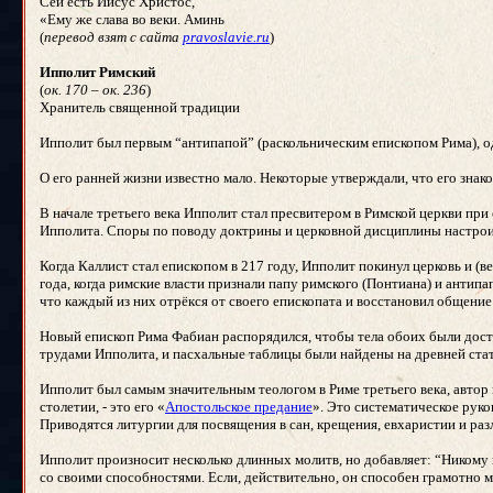
Сей есть Иисус Христос,
«Ему же слава во веки. Аминь
(
перевод взят с сайта
pravoslavie.ru
)
Ипполит Римский
(
ок. 170 – ок. 236
)
Хранитель священной традиции
Ипполит был первым “антипапой” (раскольническим епископом Рима), одн
О его ранней жизни известно мало. Некоторые утверждали, что его знак
В начале третьего века Ипполит стал пресвитером в Римской церкви при
Ипполита. Споры по поводу доктрины и церковной дисциплины настроил
Когда Каллист стал епископом в 217 году, Ипполит покинул церковь и 
года, когда римские власти признали папу римского (Понтиана) и антип
что каждый из них отрёкся от своего епископата и восстановил общение
Новый епископ Рима Фабиан распорядился, чтобы тела обоих были доста
трудами Ипполита, и пасхальные таблицы были найдены на древней стату
Ипполит был самым значительным теологом в Риме третьего века, автор 
столетии, - это его «
Апостольское предание
». Это систематическое руко
Приводятся литургии для посвящения в сан, крещения, евхаристии и ра
Ипполит произносит несколько длинных молитв, но добавляет: “Никому 
со своими способностями. Если, действительно, он способен грамотно м