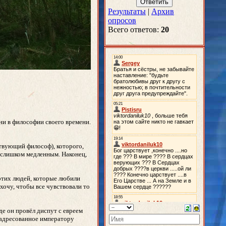
Результаты
|
Архив
опросов
Всего ответов:
20
ни в философии своего времени.
ствующий философ), которого,
я слишком медленным. Наконец,
 этих людей, которые любили
хочу, чтобы все чувствовали то
де он провёл диспут с евреем
, адресованное императору