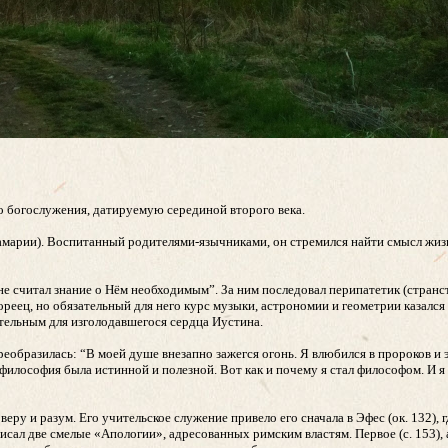
 богослужения, датируемую серединой второго века.
амарии). Воспитанный родителями-язычниками, он стремился найти смысл жиз
 не считал знание о Нём необходимым”. За ним последовал перипатетик (стран
ореец, но обязательный для него курс музыки, астрономии и геометрии казалс
ительным для изголодавшегося сердца Иустина.
преобразилась: “В моей душе внезапно зажегся огонь. Я влюбился в пророков и
философия была истинной и полезной. Вот как и почему я стал философом. И я 
у и разум. Его учительское служение привело его сначала в Эфес (ок. 132), г
исал две смелые «Апологии», адресованных римским властям. Первое (с. 153)