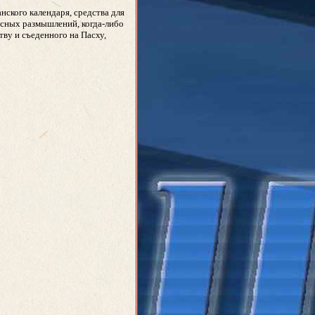
нского календаря, средства для
асных размышлений, когда-либо
тву и съеденного на Пасху,