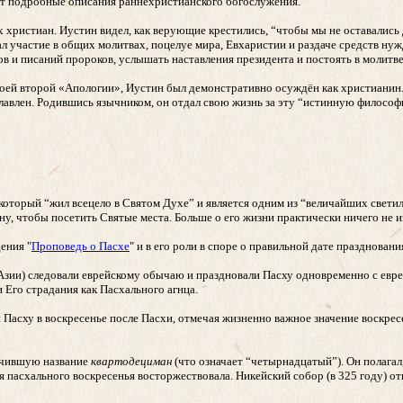
т подробные описания раннехристианского богослужения.
х христиан. Иустин видел, как верующие крестились, “чтобы мы не оставались
мал участие в общих молитвах, поцелуе мира, Евхаристии и раздаче средств н
в и писаний пророков, услышать наставления президента и постоять в молитве
 своей второй «Апологии», Иустин был демонстративно осуждён как христианин
авлен. Родившись язычником, он отдал свою жизнь за эту “истинную философи
 который “жил всецело в Святом Духе” и является одним из “величайших светил
у, чтобы посетить Святые места. Больше о его жизни практически ничего не и
ения "
Проповедь о Пасхе
" и в его роли в споре о правильной дате праздновани
зии) следовали еврейскому обычаю и праздновали Пасху одновременно с евре
 Его страдания как Пасхального агнца.
 Пасху в воскресенье после Пасхи, отмечая жизненно важное значение воскрес
учившую название
квартодециман
(что означает “четырнадцатый”). Он полагал,
я пасхального воскресенья восторжествовала. Никейский собор (в 325 году) от