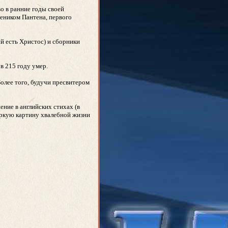
о в ранние годы своей
чеником Пантена, первого
ый есть Христос) и сборники
в 215 году умер.
олее того, будучи пресвитером
ние в английских стихах (в
яркую картину хвалебной жизни