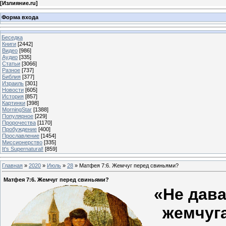
[
Излияние.ru
]
Форма входа
Беседка
Книги
[2442]
Видео
[986]
Аудио
[335]
Статьи
[3066]
Разное
[737]
Библия
[377]
Израиль
[301]
Новости
[605]
История
[857]
Картинки
[398]
MorningStar
[1388]
Популярное
[229]
Пророчества
[1170]
Пробуждение
[400]
Прославление
[1454]
Миссионерство
[335]
It's Supernatural!
[859]
Главная
»
2020
»
Июль
»
28
» Матфея 7:6. Жемчуг перед свиньями?
Матфея 7:6. Жемчуг перед свиньями?
«Не дава
жемчуг