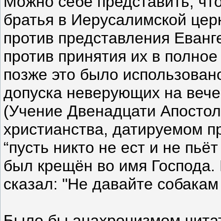
Можно себе представить, чт
братья в Иерусалимской церк
против представления Еванг
против принятия их в полное
позже это было использовано
допуска неверующих на вече
(Учение Двенадцати Апостоло
христианства, датируемом пр
“пусть никто не ест и не пьё
был крещён во имя Господа.
сказал: "Не давайте собакам т
Было бы анахронизмом читат