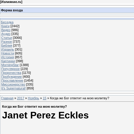
[
Излияние.ru
]
Форма входа
Беседка
Книги
[2442]
Видео
[986]
Аудио
[335]
Статьи
[3066]
Разное
[737]
Библия
[377]
Израиль
[301]
Новости
[605]
История
[857]
Картинки
[398]
MorningStar
[1388]
Популярное
[229]
Пророчества
[1170]
Пробуждение
[400]
Прославление
[1454]
Миссионерство
[335]
It's Supernatural!
[859]
Главная
»
2017
»
Ноябрь
»
15
» Когда же Бог ответит на мою молитву?
Когда же Бог ответит на мою молитву?
Janet Perez Eckles