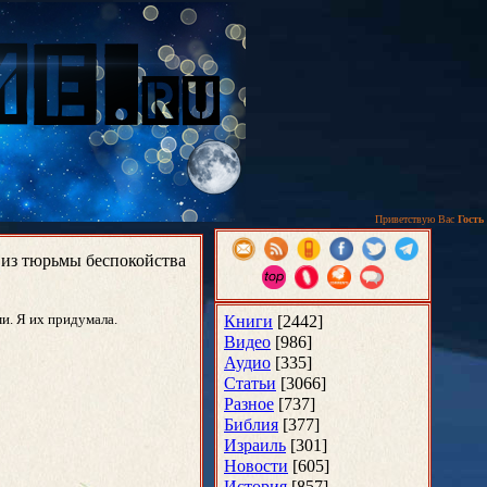
Приветствую Вас
Гость
с из тюрьмы беспокойства
и. Я их придумала.
Книги
[2442]
Видео
[986]
Аудио
[335]
Статьи
[3066]
Разное
[737]
Библия
[377]
Израиль
[301]
Новости
[605]
История
[857]