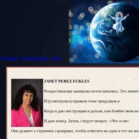
Главная
|
Регистрация
|
Вход
JANET PEREZ ECKLES
Рождественские каникулы почти начались. Это значит
И (усмехнулась) правила тоже придумала я.
Когда я даю инструкции и детали, они бомбят меня воп
Я даю повод. Затем, следует вопрос: «Что если».
Они думают о странных сценариях, чтобы ответить на один и тот же вопр