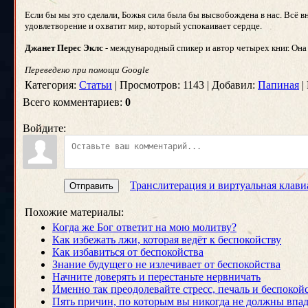
Если бы мы это сделали, Божья сила была бы высвобождена в нас. Всё 
удовлетворение и охватит мир, который успокаивает сердце.
Джанет Перес Эклс
- международный спикер и автор четырех книг. Она 
Переведено при помощи Google
Категория:
Статьи
| Просмотров: 1143 | Добавил:
Папиная
|
Всего комментариев:
0
Войдите:
Транслитерация и виртуальная клави
Отправить
Похожие материалы:
Когда же Бог ответит на мою молитву?
Как избежать лжи, которая ведёт к беспокойству
Как избавиться от беспокойства
Знание будущего не излечивает от беспокойства
Начните доверять и перестаньте нервничать
Именно так преодолевайте стресс, печаль и беспокой
Пять причин, по которым вы никогда не должны впад