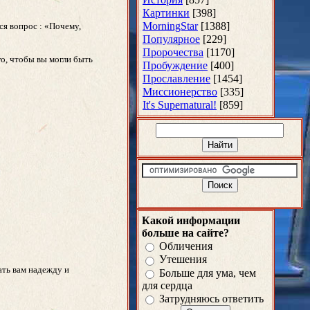
Картинки
[398]
MorningStar
[1388]
ся вопрос : «Почему,
Популярное
[229]
Пророчества
[1170]
го, чтобы вы могли быть
Пробуждение
[400]
Прославление
[1454]
Миссионерство
[335]
It's Supernatural!
[859]
Какой информации
больше на сайте?
Обличения
Утешения
дать вам надежду и
Больше для ума, чем
для сердца
Затрудняюсь ответить