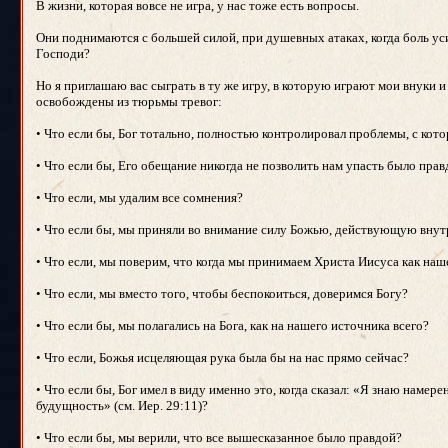
В жизни, которая вовсе не игра, у нас тоже есть вопросы.
Они поднимаются с большей силой, при душевных атаках, когда боль уси
Господи?
Но я приглашаю вас сыграть в ту же игру, в которую играют мои внуки и
освобождены из тюрьмы тревог:
• Что если бы, Бог тотально, полностью контролировал проблемы, с кот
• Что если бы, Его обещание никогда не позволить нам упасть было пра
• Что если, мы удалим все сомнения?
• Что если бы, мы приняли во внимание силу Божью, действующую внут
• Что если, мы поверим, что когда мы принимаем Христа Иисуса как наш
• Что если, мы вместо того, чтобы беспокоиться, доверимся Богу?
• Что если бы, мы полагались на Бога, как на нашего источника всего?
• Что если, Божья исцеляющая рука была бы на нас прямо сейчас?
• Что если бы, Бог имел в виду именно это, когда сказал: «Я знаю намере
будущность» (см. Иер. 29:11)?
• Что если бы, мы верили, что все вышесказанное было правдой?