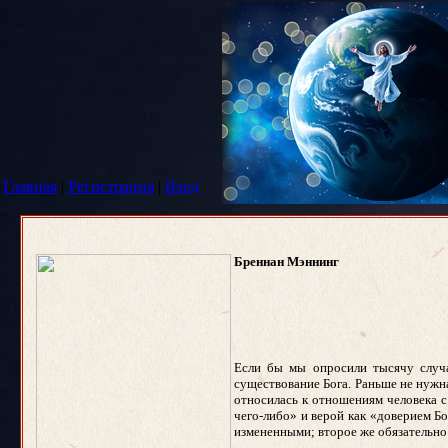
Главная
|
Регистрация
|
Вход
Бреннан Мэннинг
Если бы мы опросили тысячу случа
существование Бога. Раньше не нужна
относилась к отношениям человека с
чего-либо» и верой как «доверием Бо
измененными; второе же обязательно