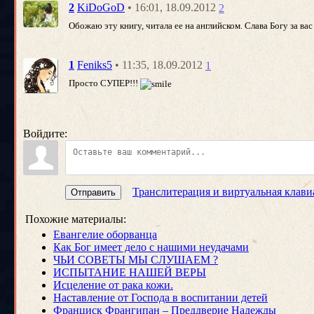
• 16:01, 18.09.2012
2
KiDoGoD
2
Обожаю эту книгу, читала ее на английском. Слава Богу за вас
• 11:35, 18.09.2012
1
Feniks5
1
Просто СУПЕР!!!
Войдите:
Транслитерация и виртуальная клави
Отправить
Похожие материалы:
Евангелие оборванца
Как Бог имеет дело с нашими неудачами
ЧЬИ СОВЕТЫ МЫ СЛУШАЕМ ?
ИСПЫТАНИЕ НАШЕЙ ВЕРЫ
Исцеление от рака кожи.
Наставление от Господа в воспитании детей
Франциск Франгипан – Преддверие Надежды