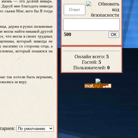
 жизнь — это долгий январь.
. Даруй мне благодать никогда
то скажи Мне, кого бы Я тогда
гнца, держа в руках пальмовые
 не могла найти никакой другой
500
се, что могла в своих трудных
щенника, который никогда не
у насилию со стороны отца, а
еловека, который покаялся на
Онлайн всего:
5
Гостей:
5
Пользователей:
0
рые так хотели быть верными,
жались за веру.
тариев: