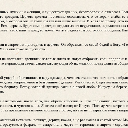
решных мужчин и женщин, и существует для них, безоговорочно отвергает Ева
о доверия. Церковь должна постоянно осознавать, что ее вера - слаба, ее 
а, в котором она не была бы так или иначе виновна. И хотя это правда, что ц
. Если церковь будет самоправедно отдаляться от неудачников, нерелигиозных 
знает свою вину и грех, то может жить в радостном состоянии прощения. Нам
и и запретили приходить в церковь. Он обратился со своей бедой к Богу. «Г
«Меня они тоже не пускают».
и на костылях: грешники, которые никак не могут отбросить свои подпорки и
это мерцающая свеча, свидетельствующая об их желании поддерживать общени
ый ущерб: обратившись в веру однажды, человек становится полностью обра
ожидает непреложное и безгрешное будущее. Ученичество будет незапятнанно
это бедному Петру, который трижды заявил о своей любви Иисусу на береге
ии.
и алкоголиком после того, как обрели спасение?». Это произошло, потому 
енность и чувство вины. Я отвел свой взгляд от Иисуса. Потому что встреча 
 обрел правильные взаимоотношения с Богом, но это не превратило меня в паци
лаженный механизм: потянул, дернул, нажал, еще раз нажал и святой готов! 
горазумие, в феврале — смирение, в марте — терпение, в апреле - сдержа