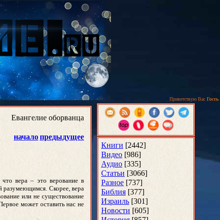
Приветствую Вас
Гость
Евангелие оборванца
начало
предыдущее
Книги
[2442]
Видео
[986]
Аудио
[335]
Статьи
[3066]
что вера – это верование в
Разное
[737]
ой разумеющимся. Скорее, вера
Библия
[377]
вование или не существование
Израиль
[301]
 Первое может оставить нас не
Новости
[605]
История
[857]