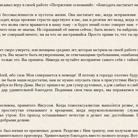
сывал веру в своей работе «Потрясение оснований»: «Благодать настигает нас
й бессмысленности и пустоты жизни. Она настигает нас, когда исправление
ходит, когда прежние страсти царствуют в нас, как и десятки лет назад, когда
, что волна света врывается в нашу тьму - и будто некий голос говорит нам: 
чего пока не знаешь. Не спрашивай об имени сейчас; быть может, ты найдешь
; не совершай ничего; ни на что не настраивайся. Просто прими то, что ты п
т скоро умереть; или женщина средних лет, которая застряла на своей работе 
аснуть. Вы можете быть неуверенными, не отвечающими требованиям, ошибающ
е только это. Вы приняты. Никогда не путайте восприятие самого себя с тайно
 Моей, ибо сила Моя совершается в немощи'. И потому я гораздо охотнее буд
 ни были наши недостатки, нам не нужно опускать глаза в присутствии Иису
горбун из Нотр-Дама. Иисус пришел не для супер-духовных, а для слабых и сла
 дар удивительной благодати. Поднимая свои глаза вверх, мы поражаемся т
 человека, принятого Иисусом. Когда гомосексуалистам выносится резкое, 
у проститутки отказывают в крещении; когда нерукоположенному служ
ье утром. Его приход останавливает нечестие и делает нас достойными. Е
 добрыми делами.
кто был изгнан из приличных домов. Разделяя с Ним трапезу, они получали в
инительного приговора. Удивительную благодать вместо полного позора. Вот