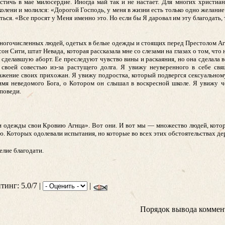
тичь в мае милосердие. Иногда май так и не настает. Для многих христиан
олени и молился: «Дорогой Господь, у меня в жизни есть только одно желание
ться. «Все просят у Меня именно это. Но если бы Я даровал им эту благодать, 
и многочисленных людей, одетых в белые одежды и стоящих перед Престолом А
он Сити, штат Невада, которая рассказала мне со слезами на глазах о том, что
сделавшую аборт. Ее преследуют чувство вины и раскаяния, но она сделала в
 своей совестью из-за растущего долга. Я увижу неуверенного в себе свя
важение своих прихожан. Я увижу подростка, который подвергся сексуальном
имя неведомого Бога, о Котором он слышал в воскресной школе. Я увижу ч
аповеди.
и одежды свои Кровию Агнца». Вот они. И вот мы — множество людей, кото
. Которых одолевали испытания, но которые во всех этих обстоятельствах дер
гелие благодати.
тинг: 5.0/7 |
|
Порядок вывода коммен