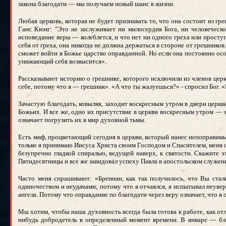
закона благодати — мы получаем новый шанс в жизни.
Любая церковь, которая не будет признавать то, что она состоит из г
Ганс Кюнг: "Это не заслуживает ни милосердия Бога, ни человеческог
исповедание веры — колеблется, и что нет ни одного греха или проступк
себя от греха, она никогда не должна держаться в стороне от грешников
сможет войти в Божье царство оправданной. Но если она постоянно осо
унижающий себя возвысится».
Рассказывают историю о грешнике, которого исключили из членов церкв
себе, потому что я — грешник». «А что ты жалуешься?» - спросил Бог. 
Зачастую благодать, ковыляя, заходит воскресным утром в двери церкв
Божьих. И все же, одно их присутствие в церкви воскресным утром — 
означает погрузить их в мир духовной тьмы.
Есть миф, процветающий сегодня в церкви, который нанес непоправим
только я принимаю Иисуса Христа своим Господом и Спасителем, меня 
безупречно гладкой спиралью, ведущей наверх, к святости. Скажите 
Пятидесятницы и все же завидовал успеху Павла в апостольском служен
Часто меня спрашивают: «Бреннан, как так получилось, что Вы стал
одиночеством и неудачами; потому что я отчаялся, я испытывал неувер
ангела. Потому что оправдание по благодати через веру означает, что я
Мы хотим, чтобы наша духовность всегда была готова к работе, как от
нибудь добродетель в определенный момент времени. В январе — бла