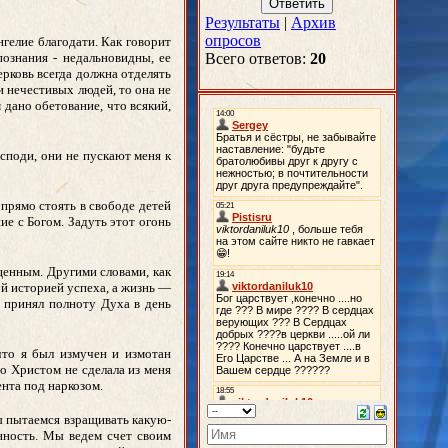
Результаты
|
Архив
опросов
нгелие благодати. Как говорит
познания - недальновидны, ее
Всего ответов:
20
ерковь всегда должна отделять
и нечестивых людей, то она не
 дано обетование, что всякий,
осподи, они не пускают меня к
 прямо стоять в свободе детей
е с Богом. Задуть этот огонь
щенным. Другими словами, как
й историей успеха, а жизнь —
, принял полноту Духа в день
что я был измучен и измотан
со Христом не сделала из меня
ента под наркозом.
Мы пытаемся взращивать какую-
нность. Мы ведем счет своим