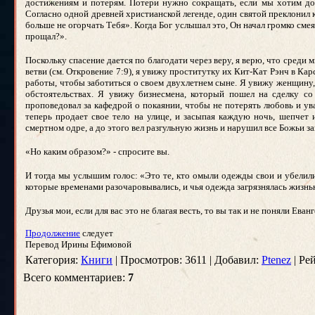
достижениям и потерям. Потери нужно сокращать, если мы хотим дос
Согласно одной древней христианской легенде, один святой преклонил к
больше не огорчать Тебя». Когда Бог услышал это, Он начал громко смея
прощал?».
Поскольку спасение дается по благодати через веру, я верю, что сред
ветви (см. Откровение 7:9), я увижу проститутку их Кит-Кат Рэнч в Карс
работы, чтобы заботиться о своем двухлетнем сыне. Я увижу женщину, 
обстоятельствах. Я увижу бизнесмена, который пошел на сделку со
проповедовал за кафедрой о покаянии, чтобы не потерять любовь и у
теперь продает свое тело на улице, и засыпая каждую ночь, шепчет 
смертном одре, а до этого вел разгульную жизнь и нарушил все Божьи з
«Но каким образом?» - спросите вы.
И тогда мы услышим голос: «Это те, кто омыли одежды свои и убелил
которые временами разочаровывались, и чья одежда загрязнялась жизнью
Друзья мои, если для вас это не благая весть, то вы так и не поняли Еван
Продолжение
следует
Перевод Ирины Ефимовой
Категория:
Книги
| Просмотров: 3611 | Добавил:
Ptenez
| Рей
Всего комментариев:
7