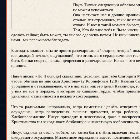
Пауль Тиллих следующим образом опи
не можем успокоиться...
Она настигает нас в долине мрачно
столько лет стремились, так и не при
отваги. И вот в такой момент бывает
Тем, Кто больше тебя и Чьего имени 
сделать сейчас; быть может, ты многое сделаешь потом. Не ищи ничего
нами - мы переживаем благодать.
Благодать взывает: «Ты не просто разочарованный старик, который може
или молодой человек, ощущающий, что огонь в его сердце начинает г
быть близки смерть, паника, депрессия и разочарование. Но вы – это н
приняты.
Павел писал: «Но [Господь] сказал мне: 'довольно для тебя благодати
чтобы обитала во мне сила Христова» (2 Коринфянам 12:9). Какими бы
уродливое и отталкивающее, что в нас есть, как это делал Квазимодо, 
у них не все в порядке, и которые не слишком горды, чтобы принять
удивления, отзывчивости и нежного сострадания.
Что-то радикально неправильно, когда поместная церковь отвергает
осуждение, когда разведенных лишают причастия, когда ребенк
Хлебопреломление. Иисус приходит к нечестивым, даже в воскресен
Христианства мы закладываем безбожную и нечестивую озабоченность
Иисус садился за стол с любым, кто хотел быть с Ним, включая тех, 
ожидаемого осуждения. Милостивое оправдание вместо поспешного обв