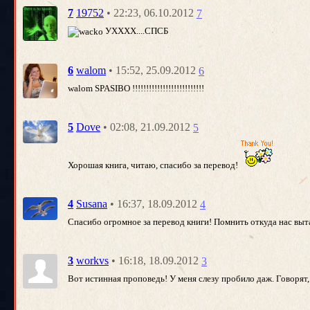
• 22:23, 06.10.2012
7
19752
7
УХХХХ....СПСБ
• 15:52, 25.09.2012
6
walom
6
walom SPASIBO !!!!!!!!!!!!!!!!!!!!!!!!!!
• 02:08, 21.09.2012
5
Dove
5
Хорошая книга, читаю, спасибо за перевод!
• 16:37, 18.09.2012
4
Susana
4
Спасибо огромное за перевод книги! Помнить откуда нас вытащ
• 16:18, 18.09.2012
3
workvs
3
Вот истинная проповедь! У меня слезу пробило даж. Говорят, 