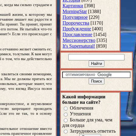
, когда мы сильно страдаем и
Картинки
[398]
MorningStar
[1388]
 нашей жизни, к которому мы
Популярное
[229]
 отчаяние лишает нас радости и
Пророчества
[1170]
«Ты принят. Ты принят, принят
Пробуждение
[400]
 его потом. Не пытайся что-то
ринят!» Если это происходит с
Прославление
[1454]
Миссионерство
[335]
It's Supernatural!
[859]
и отчаянно желает сменить ее;
имися, толстыми. К вам могут
й о том, что вы действительно
у хвалиться своими немощами,
са. Мы не должны прятать все
бовольных, которые знают, что
ому, что взгляд Иисуса полон
Какой информации
больше на сайте?
поверхностное, и неумолимое
Обличения
ителю запрещают проводить
сли это не так, то в основу
Утешения
Больше для ума, чем
для сердца
нимательное отношение вместо
Затрудняюсь ответить
 очень практичное проявление