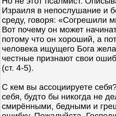
Но не этот псалмист. Описыв
Израиля в непослушание и б
среду, говоря: «Согрешили м
Вот почему он может начинат
потому что он хороший, а пот
человека ищущего Бога желает
честные признают свои оши
(ст. 4-5).
С кем вы ассоциируете себя
себя, будто бы никогда не де
смирёнными, бедными и гре
ошибку. Пожалуйста, Господи