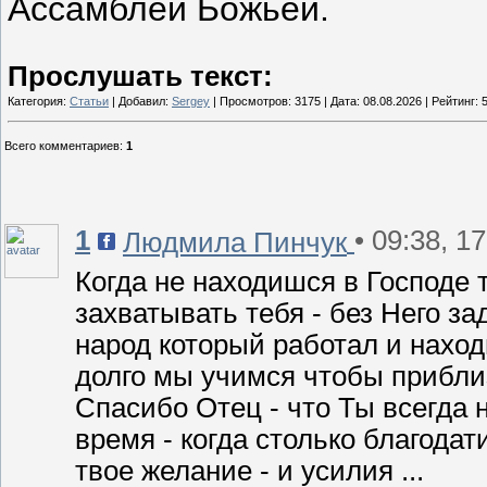
Ассамблеи Божьей.
Прослушать текст:
Категория:
Статьи
| Добавил:
Sergey
| Просмотров: 3175 | Дата:
08.08.2026
| Рейтинг: 5
Всего комментариев
:
1
1
• 09:38, 1
Людмила Пинчук
Когда не находишся в Господе 
захватывать тебя - без Него за
народ который работал и наход
долго мы учимся чтобы прибли
Спасибо Отец - что Ты всегда 
время - когда столько благода
твое желание - и усилия ...