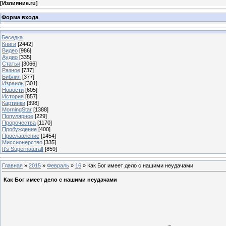
[
Излияние.ru
]
Форма входа
Беседка
Книги
[2442]
Видео
[986]
Аудио
[335]
Статьи
[3066]
Разное
[737]
Библия
[377]
Израиль
[301]
Новости
[605]
История
[857]
Картинки
[398]
MorningStar
[1388]
Популярное
[229]
Пророчества
[1170]
Пробуждение
[400]
Прославление
[1454]
Миссионерство
[335]
It's Supernatural!
[859]
Главная
»
2015
»
Февраль
»
16
» Как Бог имеет дело с нашими неудачами
Как Бог имеет дело с нашими неудачами