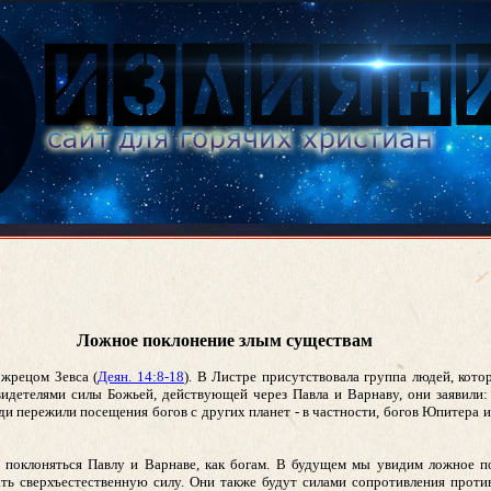
Ложное поклонение злым существам
 жрецом Зевса (
Деян. 14:8-18
). В Листре присутствовала группа людей, кот
видетелями силы Божьей, действующей через Павла и Варнаву, они заявили:
ди пережили посещения богов с других планет - в частности, богов Юпитера 
и поклоняться Павлу и Варнаве, как богам. В будущем мы увидим ложное 
ть сверхъестественную силу. Они также будут силами сопротивления проти