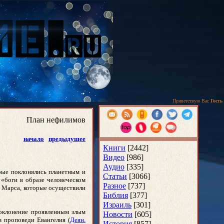
Приветствую Вас
Гость
План нефилимов
начало
предыдущее
Книги
[2442]
Видео
[986]
Аудио
[335]
орые поклонялись планетным и
Статьи
[3066]
 «боги в образе человеческом
Разное
[737]
и Марса, которые осуществили
Библия
[377]
Израиль
[301]
поклонение проявленным злым
Новости
[605]
в проповеди Евангелия (
Деян.
История
[857]