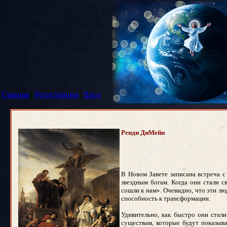
Главная
|
Регистрация
|
Вход
Ренди ДиМейн
В Новом Завете записана встреча с
звездным богам. Когда они стали с
сошли к нам». Очевидно, что эти лю
способность к трансформации.
Удивительно, как быстро они стал
существам, которые будут показыва