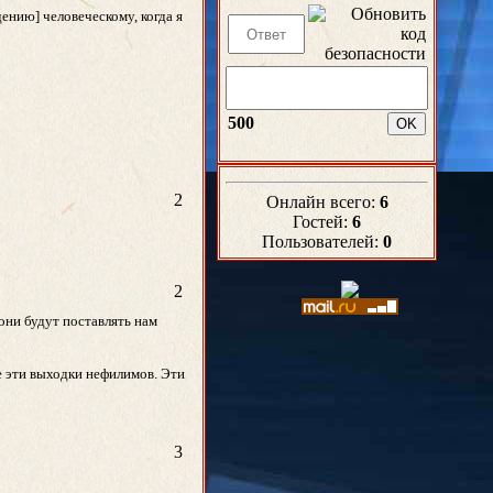
ению] человеческому, когда я
500
2
Онлайн всего:
6
Гостей:
6
Пользователей:
0
2
они будут поставлять нам
е эти выходки нефилимов. Эти
3