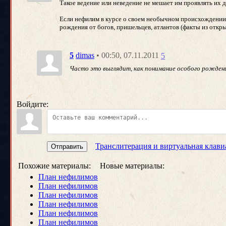
Такое ведение или неведение не мешает им проявлять их
Если нефилим в курсе о своем необычном происхождении, т
рождения от богов, пришельцев, атлантов (факты из откр
• 00:50, 07.11.2011
5
dimas
5
Часто это выглядит, как понимание особого рождени
Войдите:
Транслитерация и виртуальная клави
Отправить
Похожие материалы:
Новые материалы:
План нефилимов
План нефилимов
План нефилимов
План нефилимов
План нефилимов
План нефилимов