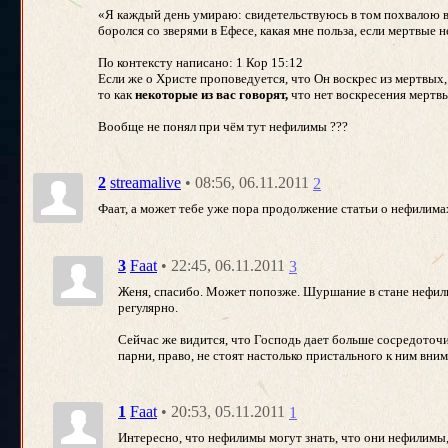
«Я каждый день умираю: свидетельствуюсь в том похвалою ва
боролся со зверями в Ефесе, какая мне польза, если мертвые н
По контексту написано: 1 Кор 15:12
Если же о Христе проповедуется, что Он воскрес из мертвых,
то как
некоторые из вас говорят,
что нет воскресения мертв
Вообще не понял при чём тут нефилимы ???
• 08:56, 06.11.2011
2
streamalive
2
Фаат, а может тебе уже пора продолжение статьи о нефилимах
• 22:45, 06.11.2011
3
Faat
3
Женя, спасибо. Может попозже. Шуршание в стане нефили
регулярно.
Сейчас же видится, что Господь дает больше сосредоточи
парни, право, не стоят настолько пристального к ним вним
• 20:53, 05.11.2011
1
Faat
1
Интересно, что нефилимы могут знать, что они нефилимы, 