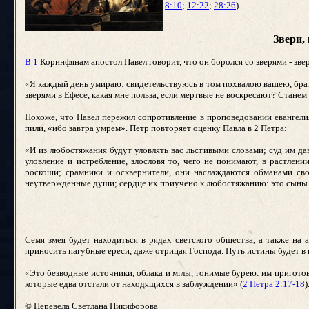
8:10
;
12:22
;
28:26
).
Звери,
В 1
Коринфянам апостол Павел говорит, что он боролся со зверями - зве
«Я каждый день умираю: свидетельствуюсь в том похвалою вашею, брати
зверями в Ефесе, какая мне польза, если мертвые не воскресают? Станем 
Похоже, что Павел пережил сопротивление в проповедовании евангелия 
пили, «ибо завтра умрем». Петр повторяет оценку Павла в 2 Петра:
«И из любостяжания будут уловлять вас льстивыми словами; суд им да
уловление и истребление, злословя то, чего не понимают, в растлени
роскоши; срамники и осквернители, они наслаждаются обманами сво
неутвержденные души; сердце их приучено к любостяжанию: это сыны 
Семя змея будет находиться в рядах светского общества, а также на
приносить пагубные ереси, даже отрицая Господа. Путь истины будет в
«Это безводные источники, облака и мглы, гонимые бурею: им приготов
которые едва отстали от находящихся в заблуждении» (
2 Петра 2:17-18
)
© Перевела Светлана Никифорова