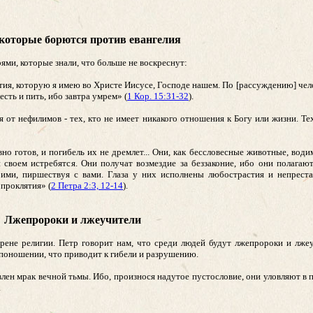
 которые борются против евангелия
рями, которые знали, что больше не воскреснут:
я, которую я имею во Христе Иисусе, Господе нашем. По [рассуждению] челов
есть и пить, ибо завтра умрем» (
1 Кор. 15:31-32
).
от нефилимов - тех, кто не имеет никакого отношения к Богу или жизни. Тех,
вно готов, и погибель их не дремлет... Они, как бессловесные животные, во
и своем истребятся. Они получат возмездие за беззаконие, ибо они полагаю
ими, пиршествуя с вами. Глаза у них исполнены любострастия и непрест
проклятия» (
2 Петра 2:3, 12-14
).
Лжепророки и лжеучители
 арене религии. Петр говорит нам, что среди людей будут лжепророки и лже
 поношении, что приводит к гибели и разрушению.
лен мрак вечной тьмы. Ибо, произнося надутое пустословие, они уловляют в п
.