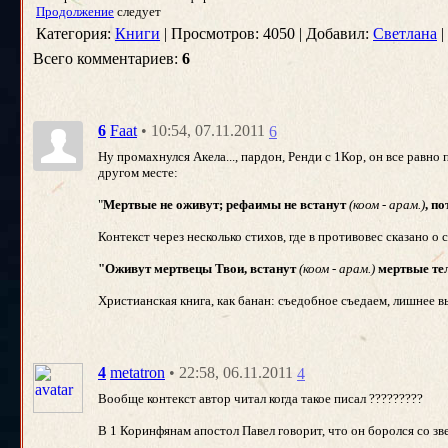
Продолжение
следует
Категория:
Книги
| Просмотров: 4050 | Добавил:
Светлана
|
Всего комментариев:
6
• 10:54, 07.11.2011
6
Faat
6
Ну промахнулся Акела..., пардон, Ренди с 1Кор, он все равно
другом месте:
"
Мертвые не оживут; рефаимы не встанут
(коом - арам.)
, п
Контекст через несколько стихов, где в противовес сказано о
"Оживут мертвецы Твои, встанут
(коом - арам.)
мертвые те
Христианская книга, как банан: съедобное съедаем, лишнее 
• 22:58, 06.11.2011
4
metatron
4
Вообще контекст автор читал когда такое писал ?????????
В 1 Коринфянам апостол Павел говорит, что он боролся со зв