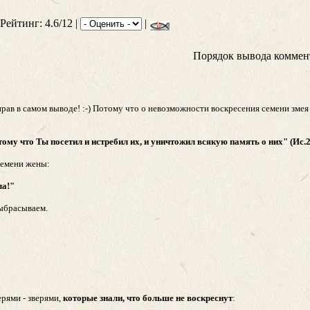
 Рейтинг: 4.6/12 |
|
Порядок вывода коммен
 прав в самом выводе! :-) Потому что о невозможности воскресения семени змея
отому что Ты посетил и истребил их, и уничтожил всякую память о них" (Ис.2
 семени жены:
ла!"
выбрасываем.
ерями - зверями,
которые знали, что больше не воскреснут
: