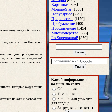
Картинки
[398]
MorningStar
[1388]
Популярное
[229]
Пророчества
[1170]
Пробуждение
[400]
Прославление
[1454]
еческому, когда я боролся со
Миссионерство
[335]
It's Supernatural!
[859]
 кто, как и во дни Ноя, ели и
димые природою, рожденные на
т удовольствие во вседневной
анного греха; они прельщают
Какой информации
больше на сайте?
учители, которые будут тайно
Обличения
Утешения
Больше для ума, чем
лотские похоти и разврат тех,
для сердца
Затрудняюсь ответить