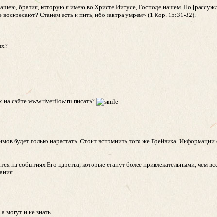
шею, братия, которую я имею во Христе Иисусе, Господе нашем. По [рассужд
е воскресают? Станем есть и пить, ибо завтра умрем» (1 Кор. 15:31-32).
ых?
 на сайте www.riverflow.ru писать?
мов будет только нарастать. Стоит вспомнить того же Брейвика. Информации 
тся на событиях Его царства, которые станут более привлекательными, чем вс
ания.
а могут и не знать.