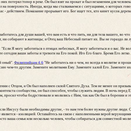
 них потерял топор в реке. Он был взят на прокат и был незаменим для человек
л на поверхность. Иногда, когда мы сталкиваемся с ситуациями, о которых гов
с - действием. Помазание прорывает иго. Бог ищет тех, кто кинет кусок дерева
аботьтесь для души вашей, что вам есть и что пить, ни для тела вашего, во чт
т, ни собирают в житницы; и Отец ваш Небесный питает их. Вы не гораздо ли 
 "Если Я могу заботиться о птицах небесных, Я могу заботиться и о вас. Не вол
 сегодня ваши заботы и тревоги на Его покой. Иго Его благо. Бремя Его легко.
й оный".
Филиппийцам 4:6
"Не заботьтесь ни о чем, но всегда в молитве и про
сию чем-то другим. Замените молитвами Ему. Замените халой Его. Замените их
ии с Отцом, и Он был наполнен силой Святого Духа. Тем не менее он призыва
контекста сообщества, он был способен, чтобы служить людям. В ночь перед Е
, просил чтобы бодрствовали и молились с Ним, так как Он был в борении и э
 если Иисусу были необходимы другие, - то нам тем более нужны другие люди. 
e является - изоляцией. Оставайтесь на связи с наполненными верой верующим
осто ваша семья или несколько человек, чтобы собираться для совместной моли