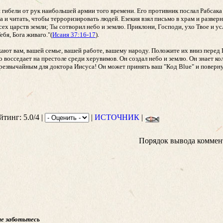
и гибели от рук наибольшей армии того времени. Его противник послал Рабсак
и читать, чтобы терроризировать людей. Езекия взял письмо в храм и разверн
ех царств земли; Ты сотворил небо и землю. Приклони, Господи, ухо Твое и у
бя, Бога живаго."(
Исаия 37:16-17
).
ожают вам, вашей семье, вашей работе, вашему народу. Положите их вниз перед
кто восседает на престоле среди херувимов. Он создал небо и землю. Он знает к
чрезвычайным для доктора Иисуса! Он может принять ваш "Код Blue" и повернут
йтинг: 5.0/4 |
|
ИСТОЧНИК
|
Порядок вывода коммен
не заботьтесь