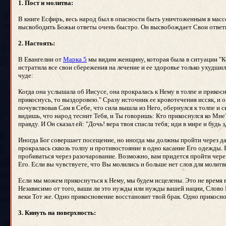
1. Пост и молитва:
В книге Есфирь, весь народ был в опасности быть уничтоженным в масс
высвободить Божьи ответы очень быстро. Он высвобождает Свои ответы
2. Настоять:
В Евангелии от
Марка 5
мы видим женщину, которая была в ситуации "Код
истратила все свои сбережения на лечение и ее здоровье только ухудши
чуде:
Когда она услышала об Иисусе, она прокралась к Нему в толпе и прикосн
прикоснусь, то выздоровею." Сразу источник ее кровотечения иссяк, и о
почувствовав Сам в Себе, что сила вышла из Него, обернулся к толпе и с
видишь, что народ теснит Тебя, и Ты говоришь: Кто прикоснулся ко Мне
правду. И Он сказал ей: "Дочь! вера твоя спасла тебя; иди в мире и будь 
Иногда Бог совершает посещение, но иногда мы должны пройти через да
прокралась сквозь толпу и противостояние в одно касание Его одежды.
пробиваться через разочарование. Возможно, вам придется пройти чере
Его. Если вы чувствуете, что Вы молились и больше нет слов для молитв
Если мы можем прикоснуться к Нему, мы будем исцелены. Это не время в
Независимо от того, ваши ли это нужды или нужды вашей нации, Слово Бо
веки Тот же. Одно прикосновение восстановит твой брак. Одно прикосн
3. Кинуть на поверхность: