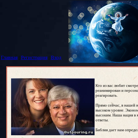
Главная
|
Регистрация
|
Вход
Кто из вас любит смотр
реанимирован и персона
реагировать.
Прямо сейчас, в нашей 
высоком уровне. Эконом
высоким. Наша нация в 
ответы.
Библия дает нам опреде