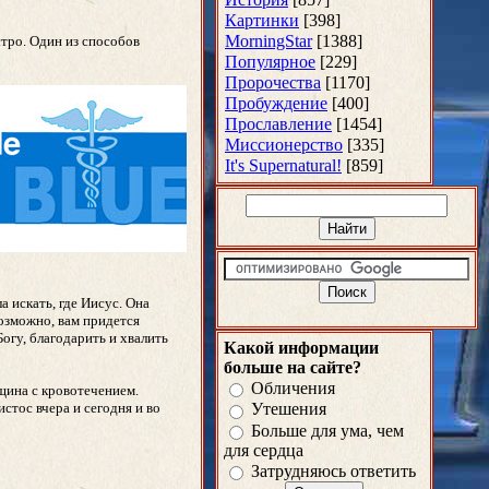
Картинки
[398]
MorningStar
[1388]
тро. Один из способов
Популярное
[229]
Пророчества
[1170]
Пробуждение
[400]
Прославление
[1454]
Миссионерство
[335]
It's Supernatural!
[859]
 искать, где Иисус. Она
озможно, вам придется
огу, благодарить и хвалить
Какой информации
больше на сайте?
Обличения
щина с кровотечением.
стос вчера и сегодня и во
Утешения
Больше для ума, чем
для сердца
Затрудняюсь ответить