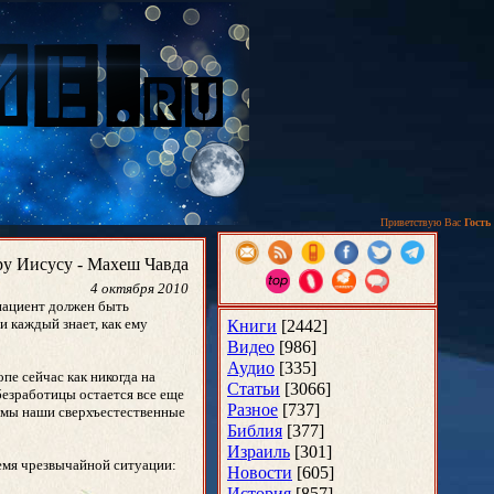
Приветствую Вас
Гость
ору Иисусу - Махеш Чавда
4 октября 2010
 пациент должен быть
и каждый знает, как ему
Книги
[2442]
Видео
[986]
Аудио
[335]
пе сейчас как никогда на
Статьи
[3066]
безработицы остается все еще
Разное
[737]
имы наши сверхъестественные
Библия
[377]
Израиль
[301]
ремя чрезвычайной ситуации:
Новости
[605]
История
[857]