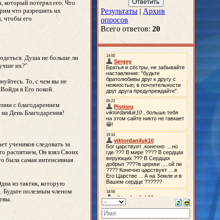
а, который потерял его. Что
орим что разрешить их
Результаты
|
Архив
, чтобы его
опросов
Всего ответов:
20
о одеться. Душа не больше ли
лучше их?"
нуйтесь. То, с чем вы не
 Войди в Его покой.
шении с благодарением
 на День Благодарения!
ет учеников следовать за
го распятием, Он взял Своих
то была самая интенсивная
Одна из тактик, которую
и. Будьте полезным членом
твы.