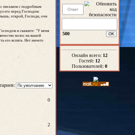
а с письмом с подробным
ул его перед Господом:
слышь; открой, Господи, очи
 Господом и скажите: "У меня
500
оличество волос на вашей
ь его вспять. Нет ничего
Онлайн всего:
12
Гостей:
12
Пользователей:
0
тариев:
0
2