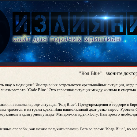
"Код Blue" - звоните докт
еть шоу о медицине? Иногда в них встречаются чрезвычайные ситуации, когда
л называет это "Code Blue." Это серьезная ситуация между жизнью и смертью 
нации и в нашем народе ситуация "Код Blue". Предупреждения о терроре в Евро
ика трясется, и на грани краха. Наш национальный долг резко вырос. Уровень 
моральном и культурном упадке. Мы должны идти к Богу. Нам просто необход
ленные способы, как можно получить помощь Бога во время "Кода Blue", во в