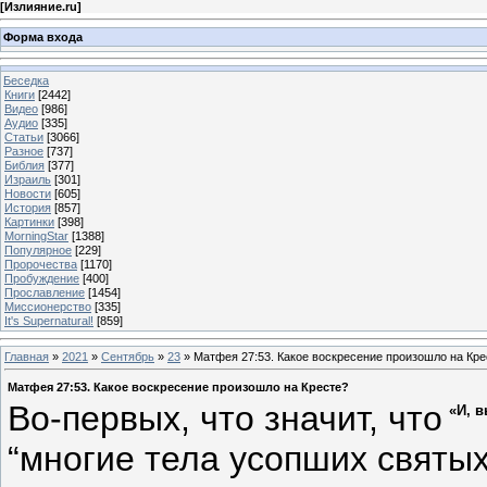
[
Излияние.ru
]
Форма входа
Беседка
Книги
[2442]
Видео
[986]
Аудио
[335]
Статьи
[3066]
Разное
[737]
Библия
[377]
Израиль
[301]
Новости
[605]
История
[857]
Картинки
[398]
MorningStar
[1388]
Популярное
[229]
Пророчества
[1170]
Пробуждение
[400]
Прославление
[1454]
Миссионерство
[335]
It's Supernatural!
[859]
Главная
»
2021
»
Сентябрь
»
23
» Матфея 27:53. Какое воскресение произошло на Кре
Матфея 27:53. Какое воскресение произошло на Кресте?
Во-первых, что значит, что
«И, 
“многие тела усопших святы