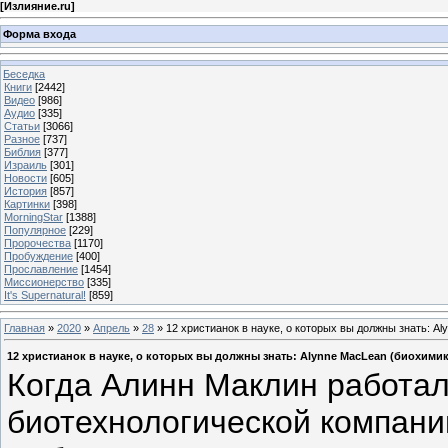
[
Излияние.ru
]
Форма входа
Беседка
Книги
[2442]
Видео
[986]
Аудио
[335]
Статьи
[3066]
Разное
[737]
Библия
[377]
Израиль
[301]
Новости
[605]
История
[857]
Картинки
[398]
MorningStar
[1388]
Популярное
[229]
Пророчества
[1170]
Пробуждение
[400]
Прославление
[1454]
Миссионерство
[335]
It's Supernatural!
[859]
Главная
»
2020
»
Апрель
»
28
» 12 христианок в науке, о которых вы должны знать: A
12 христианок в науке, о которых вы должны знать: Alynne MacLean (биохимик
Когда Алинн Маклин работал
биотехнологической компании