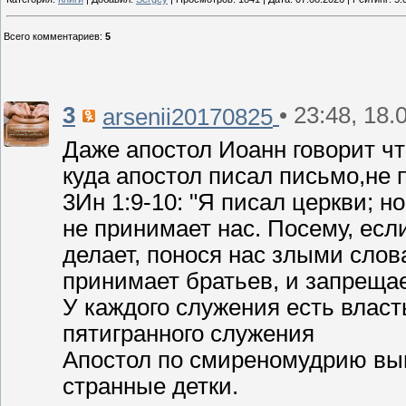
Всего комментариев
:
5
3
• 23:48, 18.
arsenii20170825
Даже апостол Иоанн говорит ч
куда апостол писал письмо,не 
3Ин 1:9-10: "Я писал церкви; 
не принимает нас. Посему, если
делает, понося нас злыми слова
принимает братьев, и запрещае
У каждого служения есть власт
пятигранного служения
Апостол по смиреномудрию выш
странные детки.