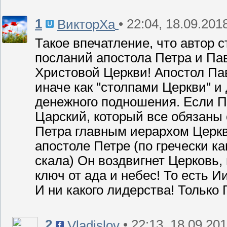
1
• 22:04, 18.09.201
ВикторХа
Такое впечатление, что автор с
посланий апостола Петра и Пав
Христовой Церкви! Апостол Пав
иначе как "столпами Церкви" и
денежного подношения. Если Пё
Царский, который все обязаны
Петра главным иерархом Церкви
апостоле Петре (по гречески к
скала) Он воздвигнет Церковь, 
ключ от ада и небес! То есть 
И ни какого лидерства! Только 
2
• 22:13, 18.09.20
Vladislov