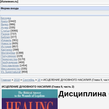
[
Излияние.ru
]
Форма входа
Беседка
Книги
[2442]
Видео
[986]
Аудио
[335]
Статьи
[3066]
Разное
[737]
Библия
[377]
Израиль
[301]
Новости
[605]
История
[857]
Картинки
[398]
MorningStar
[1388]
Популярное
[229]
Пророчества
[1170]
Пробуждение
[400]
Прославление
[1454]
Миссионерство
[335]
It's Supernatural!
[859]
Главная
»
2018
»
Сентябрь
»
18
» ИСЦЕЛЕНИЕ ДУХОВНОГО НАСИЛИЯ (Глава 9, част
ИСЦЕЛЕНИЕ ДУХОВНОГО НАСИЛИЯ (Глава 9, часть 2)
Дисциплина 