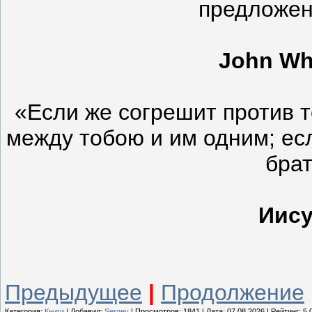
предложен
John Whi
«Если же согрешит против т
между тобою и им одним; ес
брат
Иису
Предыдущее
|
Продолжение
Категория:
Книги
| Добавил:
Sergey
| Просмотров: 1841 | Дата:
07.08.2026
| Рейтинг: 5.