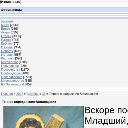
[
Излияние.ru
]
Форма входа
Беседка
Книги
[2442]
Видео
[986]
Аудио
[335]
Статьи
[3066]
Разное
[737]
Библия
[377]
Израиль
[301]
Новости
[605]
История
[857]
Картинки
[398]
MorningStar
[1388]
Популярное
[229]
Пророчества
[1170]
Пробуждение
[400]
Прославление
[1454]
Миссионерство
[335]
It's Supernatural!
[859]
Главная
»
2022
»
Декабрь
»
31
» Точное определение Воплощения
Точное определение Воплощения
Вскоре по
Младший,