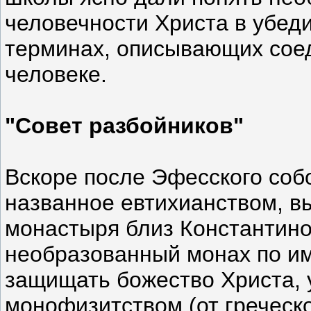
человечности Христа в убед
терминах, описывающих соед
человеке.
"Совет разбойников"
Вскоре после Эфесского соб
названное евтихианством, вы
монастыря близ Константино
необразованный монах по име
защищать божество Христа, 
монофизитством (от греческо