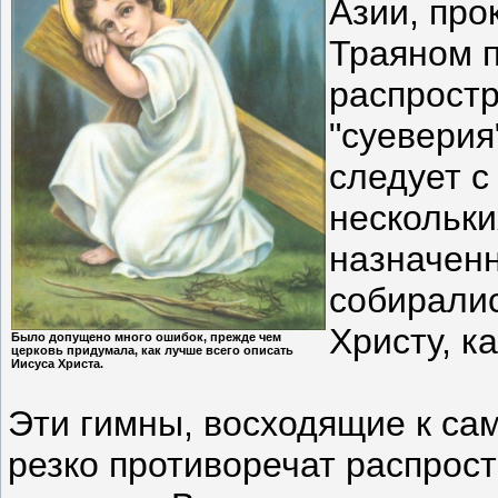
Азии, про
Траяном п
распрост
"суеверия"
следует с
нескольки
назначен
собиралис
Христу, ка
Было допущено много ошибок, прежде чем
церковь придумала, как лучше всего описать
Иисуса Христа.
Эти гимны, восходящие к са
резко противоречат распрос