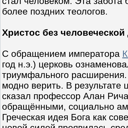
стал человеком. Эта забота
более поздних теологов.
Христос без человеческой
С обращением императора
К
год н.э.) церковь ознаменов
триумфального расширения. 
модно верить. В результате 
сказал профессор Алан Рича
обращёнными, социально ам
Греческая идея Бога как сов
новой силой проявилась ср