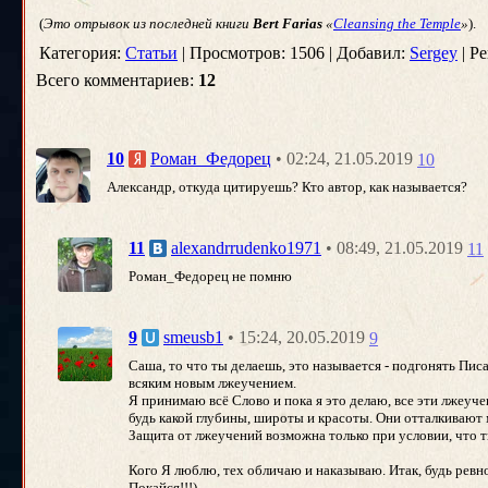
(
Это отрывок из последней книги
Bert Farias
«
Cleansing the Temple
»
).
Категория:
Статьи
| Просмотров: 1506 | Добавил:
Sergey
| Ре
Всего комментариев:
12
• 02:24, 21.05.2019
10
Роман_Федорец
10
Александр, откуда цитируешь? Кто автор, как называется?
• 08:49, 21.05.2019
11
alexandrrudenko1971
11
Роман_Федорец не помню
• 15:24, 20.05.2019
9
smeusb1
9
Саша, то что ты делаешь, это называется - подгонять Пи
всяким новым лжеучением.
Я принимаю всё Слово и пока я это делаю, все эти лжеуче
будь какой глубины, широты и красоты. Они отталкивают 
Защита от лжеучений возможна только при условии, что т
Кого Я люблю, тех обличаю и наказываю. Итак, будь ревно
Покайся!!!)