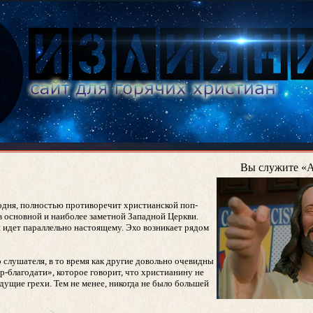
Вы служите «
егодня, полностью противоречит христианской поп-
в основной и наиболее заметной Западной Церкви.
я идет параллельно настоящему. Эхо возникает рядом
 слушателя, в то время как другие довольно очевидны
р-благодати», которое говорит, что христианину не
ущие грехи. Тем не менее, никогда не было большей