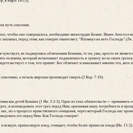
р, в Мф.6:14-15).
 на путь спасения.
 того, чтобы оно совершалось, необходимо милосердие Божие. Иначе Апостол н
о заплакал, перед этим, как говорит евангелист, “Взглянул на него Господь” (Лк 
я чувствует, не подвергаясь обличениям Божиим, то он, увы, просто не являет
ть человека, который испытывает подавленность и тревогу из-за своих грехов 
идетельствует о том, что принят: Бог обличает и наказывает именно тех, кого п
спасению; а печаль мирская производит смерть (2 Кор. 7:10).
ам как детей Божиих (1 Ин. 3:2-3). Одно из этих обязательств — принимать о
ех, и исповедовать этот грех перед Ним, признавая нашу потребность в проще
 нас, но о процессе нравственного очищения, через который Господь нас прово
ведовать его перед Ним. Как Господь говорит:
 и всякую, приносящую плод, очищает, чтобы более принесла плода (Ин. 15:2).