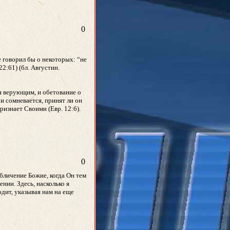
0
е говорил бы о некоторых: “не
22:61) (бл. Августин.
ся верующим, и обетование о
и сомневается, принят ли он
ризнает Своими (Евр. 12:6).
0
бличение Божие, когда Он тем
нии. Здесь, насколько я
дит, указывая нам на еще