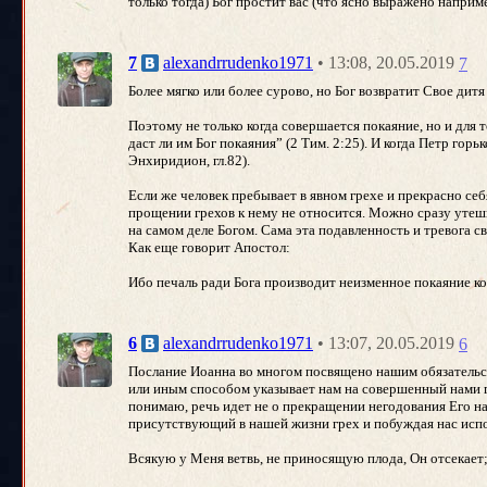
только тогда) Бог простит вас (что ясно выражено наприме
• 13:08, 20.05.2019
7
alexandrrudenko1971
7
Более мягко или более сурово, но Бог возвратит Свое дитя
Поэтому не только когда совершается покаяние, но и для
даст ли им Бог покаяния” (2 Тим. 2:25). И когда Петр горьк
Энхиридион, гл.82).
Если же человек пребывает в явном грехе и прекрасно себ
прощении грехов к нему не относится. Можно сразу утеши
на самом деле Богом. Сама эта подавленность и тревога св
Как еще говорит Апостол:
Ибо печаль ради Бога производит неизменное покаяние ко 
• 13:07, 20.05.2019
6
alexandrrudenko1971
6
Послание Иоанна во многом посвящено нашим обязательств
или иным способом указывает нам на совершенный нами гр
понимаю, речь идет не о прекращении негодования Его на
присутствующий в нашей жизни грех и побуждая нас испо
Всякую у Меня ветвь, не приносящую плода, Он отсекает;