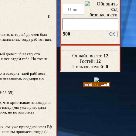
0
500
 некто, который должен был
и заплатить; тогда раб тот пал,
орый должен был ему сто
Онлайн всего:
12
 и все отдам тебе. Но тот не
Гостей:
12
Пользователей:
0
 и говорит: злой раб! весь
згневавшись, государь его
8:23-35)
ом, что христианам заповедано
ие назад (мы уже приводили
ника, но потом опять
их, см. уже приводившиеся Еф.
 если вы прощаете, тогда (и