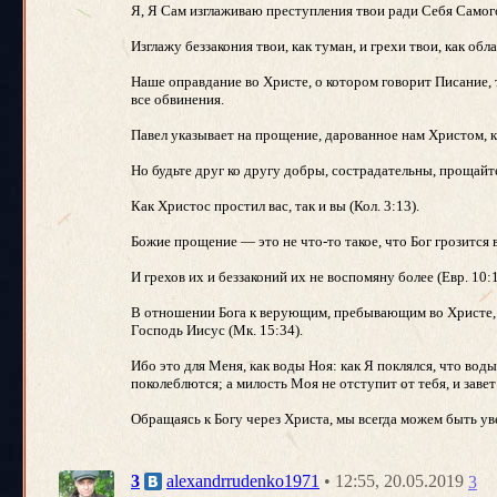
Я, Я Сам изглаживаю преступления твои ради Себя Самого,
Изглажу беззакония твои, как туман, и грехи твои, как обл
Наше оправдание во Христе, о котором говорит Писание, 
все обвинения.
Павел указывает на прощение, дарованное нам Христом, к
Но будьте друг ко другу добры, сострадательны, прощайте 
Как Христос простил вас, так и вы (Кол. 3:13).
Божие прощение — это не что-то такое, что Бог грозится
И грехов их и беззаконий их не воспомяну более (Евр. 10:1
В отношении Бога к верующим, пребывающим во Христе, п
Господь Иисус (Мк. 15:34).
Ибо это для Меня, как воды Ноя: как Я поклялся, что воды
поколеблются; а милость Моя не отступит от тебя, и заве
Обращаясь к Богу через Христа, мы всегда можем быть увер
• 12:55, 20.05.2019
3
alexandrrudenko1971
3