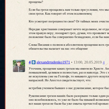
прощены?
Если бы грехи прощались нам только при условии, что мы 
свои грехи. Как говорит об этом псалмопевец:
Кто усмотрит погрешности свои? От тайных моих очисти м
Нередко христианин совершает нечто недолжное, не отдава
этом правую веру; поощряет грех, думая, что проявляет 
положение было бы совершенно безнадежно, если бы нам п
Слова Писания о полном и абсолютном прощении всех грех
обязательства налагает на нас это общение
• 13:00, 20.05.2019
4
alexandrrudenko1971
4
Уточним, прощение каких грехов мы имеем во Христе. Апо
помышлений, целиком и полностью, раз и навсегда. Это с
не искуплены уже на Голгофе, то никакого другого искупл
напрасной. Но Апостол свидетельствует, что:
истребив учением бывшее о нас рукописание, которое было 
Рукописание грехов наших было разорвано только один ра
оно возобновлялось, то уже не было бы никакой возможнос
все наши грехи не были бы уже омыты пречистой кровью