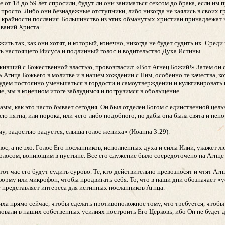
 от 18 до 59 лет спросили, будут ли они заниматься сексом до брака, если им 
 просто. Либо они безнадежные отступники, либо никогда не каялись в своих г
 крайности послания. Большинство из этих обманутых христиан принадлежат к 
ований Христа.
ь так, как они хотят, и который, конечно, никогда не будет судить их. Среди
ть настоящего Иисуса и подлинный голос и водительство Духа Истины.
живший с Божественной властью, провозгласил: «Вот Агнец Божий!» Затем он 
ь Агнца Божьего в молитве и в нашем хождении с Ним, особенно те качества, 
 будем постоянно уменьшаться в гордости и самоутверждении и культивировать 
е, мы в конечном итоге заблудимся и погрузимся в обольщение.
ы, как это часто бывает сегодня. Он был отделен Богом с единственной цель
ю пятна, или порока, или чего-либо подобного, но дабы она была свята и непо
, радостью радуется, слыша голос жениха» (Иоанна 3:29).
ос, а не эхо. Голос Его посланников, исполненных духа и силы Илии, укажет лю
олосом, вопиющим в пустыне. Все его служение было сосредоточено на Агнце 
этот час его будут судить сурово. Те, кто действительно превозносят и чтят Агн
форму или микрофон, чтобы продвигать себя. То, что в наши дни обозначает «
е представляет интереса для истинных посланников Агнца.
иха прямо сейчас, чтобы сделать противоположное тому, что требуется, чтоб
зовали в наших собственных усилиях построить Его Церковь, ибо Он не будет д