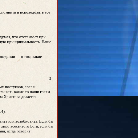
вспомнить и исповедовать все
думая, что отстаивает при
енную принципиальность. Наше
оведании — о том, какие
0
ых поступков, слов и
ли хоть какие-то наши грехи
ва Христова делается
14).
вить или возобновить. Если бы
 лицо всесвятого Бога, если бы
я, когда говорит: