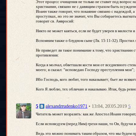
Этот процесс очищения не только не ставит под вопрос н
христианин, связано не с давящим страхом быть осужденн
Иоанн также говорит, что покаяние связано с надеждой, а 
проступках, но это не значит, что Вы собираетесь выгнат
говорит св. Амвросий:
Никто не может каяться, если не будет уверен в милости и
Вспомним также о блудном сыне (Лк. 15:11-32). Простил л
Не приведет ли такое понимание к тому, что христианин с
противления:
Когда я молчал, обветшали кости мои от вседневного стена
моего; я сказал: “исповедаю Господу преступления мои”; и
Ибо Господь, кого любит, того наказывает; бьет же всяког
Кого Я люблю, тех обличаю и наказываю. Итак, будь ревно
• 13:04, 20.05.2019
5
alexandrrudenko1971
5
Читатель может возразить: как же Апостол Иоанн говорит,
Если исповедуем (перед Ним) грехи наши, то Он, будучи в
Ведь это можно понимать таким образом, что мы будем про