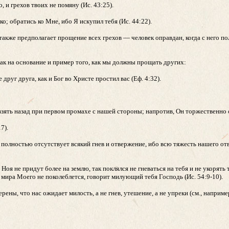
 и грехов твоих не помяну (Ис. 43:25).
ако; обратись ко Мне, ибо Я искупил тебя (Ис. 44:22).
также предполагает прощение всех грехов — человек оправдан, когда с него п
ак на основание и пример того, как мы должны прощать других:
друг друга, как и Бог во Христе простил вас (Еф. 4:32).
 взять назад при первом промахе с нашей стороны; напротив, Он торжественно
7).
олностью отсутствует всякий гнев и отвержение, ибо всю тяжесть нашего отв
 Ноя не придут более на землю, так поклялся не гневаться на тебя и не укорять
т мира Моего не поколеблется, говорит милующий тебя Господь (Ис. 54:9-10).
ены, что нас ожидает милость, а не гнев, утешение, а не упреки (см., например