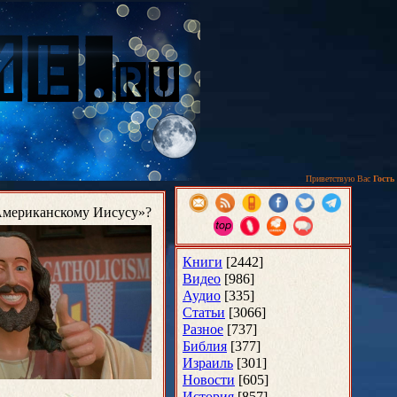
Приветствую Вас
Гость
Американскому Иисусу»?
Книги
[2442]
Видео
[986]
Аудио
[335]
Статьи
[3066]
Разное
[737]
Библия
[377]
Израиль
[301]
Новости
[605]
История
[857]