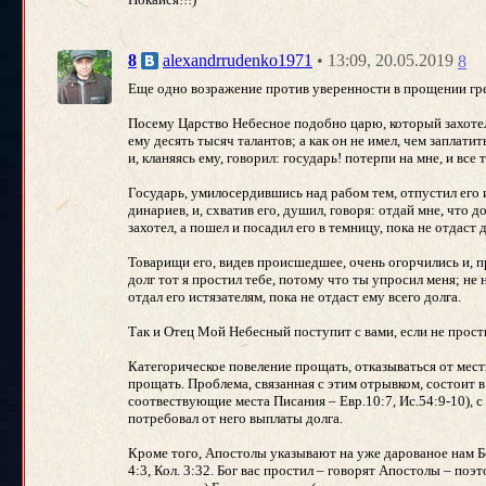
• 13:09, 20.05.2019
8
alexandrrudenko1971
8
Еще одно возражение против уверенности в прощении гре
Посему Царство Небесное подобно царю, который захотел 
ему десять тысяч талантов; а как он не имел, чем заплатить,
и, кланяясь ему, говорил: государь! потерпи на мне, и все т
Государь, умилосердившись над рабом тем, отпустил его и
динариев, и, схватив его, душил, говоря: отдай мне, что д
захотел, а пошел и посадил его в темницу, пока не отдаст д
Товарищи его, видев происшедшее, очень огорчились и, пр
долг тот я простил тебе, потому что ты упросил меня; не 
отдал его истязателям, пока не отдаст ему всего долга.
Так и Отец Мой Небесный поступит с вами, если не прости
Категорическое повеление прощать, отказываться от мести
прощать. Проблема, связанная с этим отрывком, состоит в
соотвествующие места Писания – Евр.10:7, Ис.54:9-10), с
потребовал от него выплаты долга.
Кроме того, Апостолы указывают на уже дарованое нам Б
4:3, Кол. 3:32. Бог вас простил – говорят Апостолы – по