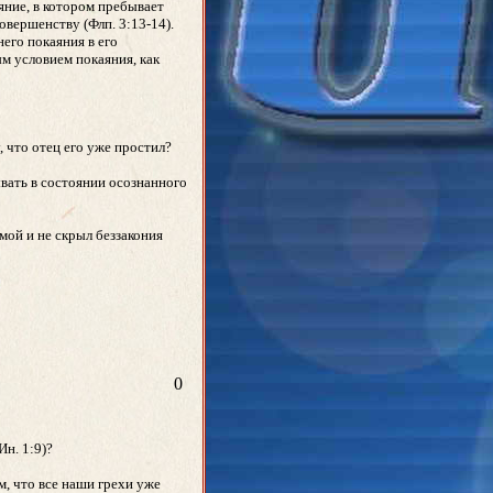
яние, в котором пребывает
овершенству (Флп. 3:13-14).
него покаяния в его
ым условием покаяния, как
, что отец его уже простил?
ывать в состоянии осознанного
 мой и не скрыл беззакония
0
Ин. 1:9)?
м, что все наши грехи уже