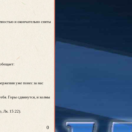
олностью и окончательно сняты
 обещает:
ержения уже понес за нас
 тебя. Горы сдвинутся, и холмы
, Лк. 15:22).
0