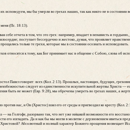
их исповедуем, мы бы умерли во грехах наших, так как никто не в состоянии 
еня (Пс. 18:13).
я себе отчета в том, что это грех: например, впадает в ненависть и гордыню, 
милосердие; поступает бессердечно и жестоко, думая, что проявляет нравств
рощались только те грехи, которые мы в состоянии осознать и исповедовать.
ов относятся к тому, как Бог принимает нас в общение с Собою, слова об исп
стол Павел говорит: всех (Кол. 2:13). Прошлых, настоящих, будущих, греховн
 неизбежностью следует из единственности искупительной жертвы Христа — ес
ения быть не может (Евр. 9:28), мы обречены умереть во грехах наших, а жерт
против нас, и Он (Христос) взял его от среды и пригвоздил ко кресту (Кол. 2:
з — на Голгофе, разорвано так, что нет уже никакой возможности его восстано
ти его изгладить. Да и как бы мы могли в молитве с дерзновением явиться пред
 Христовой? Абсолютный и полный характер Божиего прощения возвещает Исаи