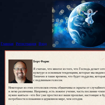
Главная
|
Регистрация
|
Вход
Берт Фарис
Я считаю, что многое из того, что Господь делает с
культуре и основным тенденциям, которые мы видим 
Типично в такие времена, что будет подделка, котора
с подлинным голосом.
Некоторые из этих отголосков очень обманчивы и скрыты от случайного
и легко различимы. Например, есть ложное учение, часть послания «гипе
нужно каяться—что Бог уже простил все ваши прошлые, настоящие и буд
потребности в покаянии в церковном мире, чем сегодня.