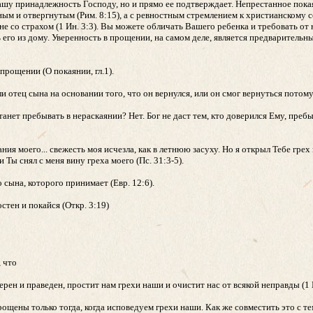
ашу принадлежность Господу, но и прямо ее подтверждает. Непрестанное пока
ым и отвергнутым (Рим. 8:15), а с ревностным стремлением к христианскому с
не со страхом (1 Ин. 3:3). Вы можете обличать Вашего ребенка и требовать от 
ь его из дому. Уверенность в прощении, на самом деле, является предварительн
 прощении (О покаянии, гл.1).
и отец сына на основании того, что он вернулся, или он смог вернуться потому
танет пребывать в нераскаянии? Нет. Бог не даст тем, кто доверился Ему, преб
ния моего... свежесть моя исчезла, как в летнюю засуху. Но я открыл Тебе грех
 Ты снял с меня вину греха моего (Пс. 31:3-5).
о сына, которого принимает (Евр. 12:6).
стен и покайся (Откр. 3:19)
 что
ерен и праведен, простит нам грехи наши и очистит нас от всякой неправды (1 
щены только тогда, когда исповедуем грехи наши. Как же совместить это с те