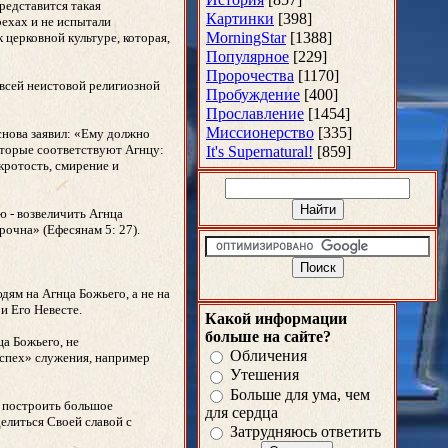
представится такая
Картинки
[398]
рехах и не испытали
MorningStar
[1388]
церковной культуре, которая,
Популярное
[229]
Пророчества
[1170]
 всей неистовой религиозной
Пробуждение
[400]
Прославление
[1454]
Миссионерство
[335]
снова заявил: «Ему должно
которые соответствуют Агнцу:
It's Supernatural!
[859]
кротость, смирение и
ю - возвеличить Агнца
рочна» (Ефесянам 5: 27).
дям на Агнца Божьего, а не на
и Его Невесте.
Какой информации
больше на сайте?
ца Божьего, не
Обличения
успех» служения, например
Утешения
Больше для ума, чем
ы построить большое
для сердца
елиться Своей славой с
Затрудняюсь ответить