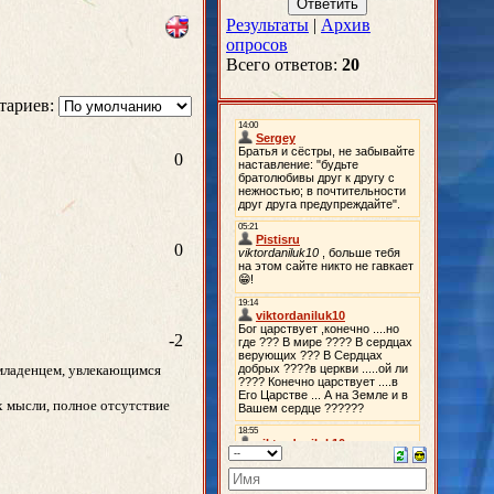
Результаты
|
Архив
опросов
Всего ответов:
20
тариев:
0
0
-2
ь младенцем, увлекающимся
их мысли, полное отсутствие