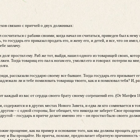
хов связано с притчей о двух должниках:
сосчитаться с рабами своими; когда начал он считаться, приведен был к нему
 то государь его приказал продать его, и жену его, и детей, и все, что он имел, 
ебе заплачу.
 долг простил ему. Раб же тот, выйдя, нашел одного из товарищей своих, кот
олжен. Тогда товарищ его пал к ногам его, умолял его и говорил: потерпи на мне,
олга.
идя, рассказали государю своему все бывшее. Тогда государь его призывает его
надлежало ли и тебе помиловать товарища твоего, как и я помиловал тебя? И, ра
т каждый из вас от сердца своего брату своему согрешений его. (От Матфея 1
, содержится и в других местах Нового Завета, и едва ли кто сомневается в т
 другом – с одной стороны, Бог обещает, что никогда не заберет Свое прощен
 другой – государь в притче делает именно это – он простил было своего долж
ожие прощение, как на пример и основание того, как мы должны прощать друг
этому и Вы прощайте. Но притча, похоже, предполагает обратную причинность –