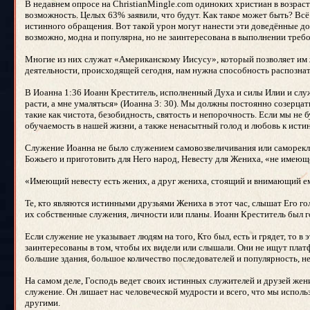
В недавнем опросе на ChristianMingle.com одиноких христиан в возрасте
возможность. Целых 63% заявили, что будут. Как такое может быть? Всё
истинного обращения. Вот такой урон могут нанести эти доведённые до
возможно, модна и популярна, но не заинтересована в выполнении треб
Многие из них служат «Американскому Иисусу», который позволяет им жит
деятельности, происходящей сегодня, нам нужна способность распозна
В Иоанна 1:36 Иоанн Креститель, исполненный Духа и силы Илии и слу
расти, а мне умаляться» (Иоанна 3: 30). Мы должны постоянно созерцат
такие как чистота, безобидность, святость и непорочность. Если мы не
обучаемость в нашей жизни, а также ненасытный голод и любовь к истин
Служение Иоанна не было служением самовозвеличивания или самореклам
Божьего и приготовить для Него народ, Невесту для Жениха, «не имеюще
«Имеющий невесту есть жених, а друг жениха, стоящий и внимающий ему
Те, кто являются истинными друзьями Жениха в этот час, слышат Его гол
их собственные служения, личности или планы. Иоанн Креститель был г
Если служение не указывает людям на того, Кто был, есть и грядет, то в 
заинтересованы в том, чтобы их видели или слышали. Они не ищут плат
большие здания, большое количество последователей и популярность, н
На самом деле, Господь ведет своих истинных служителей и друзей жен
служение. Он лишает нас человеческой мудрости и всего, что мы исполь
другими.