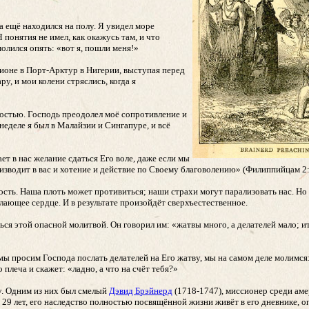
ка ещё находился на полу. Я увидел море
 понятия не имел, как окажусь там, и что
молился опять: «вот я, пошли меня!»
дионе в Порт-Арктур в Нигерии, выступая перед
, и мои колени стряслись, когда я
достью. Господь преодолел моё сопротивление и
 неделе я был в Малайзии и Сингапуре, и всё
ет в нас желание сдаться Его воле, даже если мы
изводит в вас и хотение и действие по Своему благоволению» (Филиппийцам 2:
сть. Наша плоть может противиться; наши страхи могут парализовать нас. Но 
елающее сердце. И в результате произойдёт сверхъестественное.
ся этой опасной молитвой. Он говорил им: «жатвы много, а делателей мало; и
мы просим Господа послать делателей на Его жатву, мы на самом деле молимся
плеча и скажет: «ладно, а что на счёт тебя?»
гу. Одним из них был смелый
Дэвид Брэйнерд
(1718-1747), миссионер среди аме
 29 лет, его наследство полностью посвящённой жизни живёт в его дневнике, 