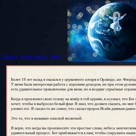
Главная
|
Регистрация
|
Вход
Более 19 лет назад я оказался у церковного алтаря в Орландо, шт. Флори
У меня была интересная работа с хорошим доходом, но при этом духовно
есть удивительное приключение для меня, но я воздвиг серьёзные огран
Когда я преклонил свою голову на ковёр в той церкви, я осознал, что Бо
хочет, чтобы я выбросил белый флаг. Я знал, что должен сказать, но мне
уловил это. Я сказал то же самое, что сказал пророк Исайя давным-давно:
Это то, что я называю опасной молитвой.
Я верю, что когда вы произносите эти простые слова, небеса запечатле
удивительный процесс. Бог приближается к нам, чтобы сокрушить наши 