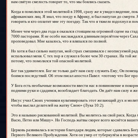
нам святую смелость говорит то, что мы боялись сказать.
Когда я помолился этой молитвой в 1998, сразу же я увидел видение, по
африканских лиц. Я знал, что поеду в Африку, и был напуган до смерти. Я
говорить и кто оплатит мне эту поездку. Так что я тяжело вздохнул и по
Менее чем через два года я оказался стоящим на огромной сцене на ста
7000 пасторами. Я не особо наслаждался длинным перелётом через Сахару
проповедовал. Мне казалось, что я вляпался по полной.
Но хотя я был сильно напуган, мой страх смешивался с неописуемой ра
использовал меня. С тех пор я служил в более чем 30 странах. На той же
потому, что помолился той опасной молитвой.
Бог так удивителен. Бог не только даёт нам силу служить Ему; Он помеща
боимся последствий. Об этом писал апостол Павел: «потому что Бог про
У Бога есть необычные возможности ввести нас в повиновение и покорно
подними руки и сдадимся, возобладает благодать. Он даёт нам силу и ж
Иисус учил Своих учеников культивировать этот желающий дух и молить
чтобы выслал делателей на жатву Свою» (Лука 10:2).
Это я называю рискованной молитвой. Вы молитесь на свой риск. Когда 
Васю, Петю или Мишу». Но Господь жатвы скорее всего коснётся вашего 
Церковь развивалась в истории благодаря людям, которые сдавались Бо
Первого Великого Пробуждения. Хотя он умер от туберкулёза в возрасте