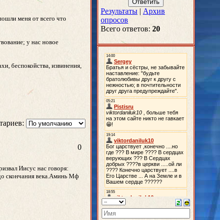
Результаты
|
Архив
пошли меня от всего что
опросов
Всего ответов:
20
вование; у нас новое
хи, беспокойства, извинения,
тариев:
0
ризвал Иисус нас говоря:
 до скончания века.Аминь Мф