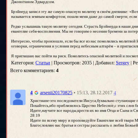
Джонотаном Эдвардсом.
Брэйнерд записл эту же самую опасную молитву в своём дневнике: «Вот
называется земным комфортом; пошли меня даже до самой смерти; если 
Редко услышишь такую молитву сегодня. Страсть Брэйнерда в наши дни
евангелие себя-восполнения. Мы не говорим о несении бремени за поте
Интересно, чтобы произошло, если бы все из нас помолились молитвой И
оговорки, ограничения и условия перед небесным алтарём – и пригласил
Я приглашаю вас пойти на риск. Помолитесь опасной молитвой и посмотр
Категория:
Статьи
| Просмотров: 2035 | Добавил:
Sergey
| Ре
Всего комментариев:
4
• 15:13, 28.12.2017
4
arsenii20170825
4
Христиане-это последователи Иисуса,буквально ступающие п
Покайтесь,ибо приблизилось Царство Небесное,с этих слов б
Идите,научите все народы,крестя их во имя Отца и Сына и Св
28:19
Идите по всему миру и проповедуйте Евангелие всей твари 
Благословляю вас братья и сестры рассказать о любви Божье