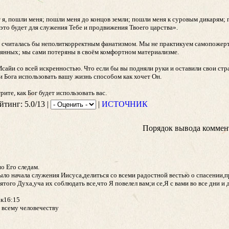
 я, пошли меня; пошли меня до концов земли; пошли меня к суровым дикарям; 
это будет для служения Тебе и продвижения Твоего царства».
 считалась бы неполиткорректным фанатизмом. Мы не практикуем самопожерт
рянных; мы сами потеряны в своём комфортном материализме.
сайи со всей искренностью. Что если бы вы подняли руки и оставили свои стра
и Бога использовать вашу жизнь способом как хочет Он.
ите, как Бог будет использовать вас.
йтинг: 5.0/13 |
|
ИСТОЧНИК
Порядок вывода коммен
о Его следам.
ыло начала служения Иисуса,делиться со всеми радостной вестью о спасении,п
ятого Духа,уча их соблюдать все,что Я повелел вам;и се,Я с вами во все дни и
Мк16:15
й всему человечеству