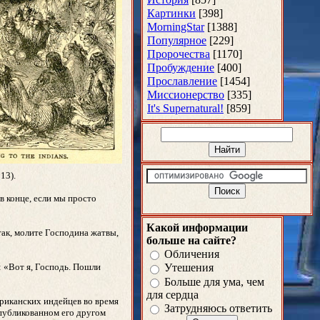
Картинки
[398]
MorningStar
[1388]
Популярное
[229]
Пророчества
[1170]
Пробуждение
[400]
Прославление
[1454]
Миссионерство
[335]
It's Supernatural!
[859]
13).
в конце, если мы просто
Какой информации
так, молите Господина жатвы,
больше на сайте?
Обличения
: «Вот я, Господь. Пошли
Утешения
Больше для ума, чем
для сердца
риканских индейцев во время
Затрудняюсь ответить
опубликованном его другом