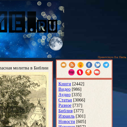
Приветствую Вас
Гость
опасная молитва в Библии
Книги
[2442]
Видео
[986]
Аудио
[335]
Статьи
[3066]
Разное
[737]
Библия
[377]
Израиль
[301]
Новости
[605]
История
[857]