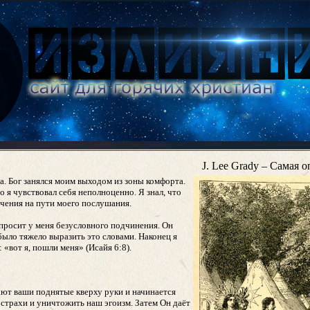
J. Lee Grady – Самая 
да. Бог занялся моим выходом из зоны комфорта.
 я чувствовал себя неполноценно. Я знал, что
ичения на пути моего послушания.
г просит у меня безусловного подчинения. Он
 было тяжело выразить это словами. Наконец я
 «вот я, пошли меня» (Исайя 6:8).
вают ваши поднятые кверху руки и начинается
страхи и уничтожить наш эгоизм. Затем Он даёт