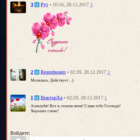
• 10:16, 28.12.2017
3
Рут
3
• 02:39, 28.12.2017
2
Regenbogen
2
Молилась. Действует ...)
• 02:29, 28.12.2017
1
ВикторХа
1
Аллилуйя! Вот я, пошли меня! Слава тебе Господи!
Хорошее слово!
Войдите: