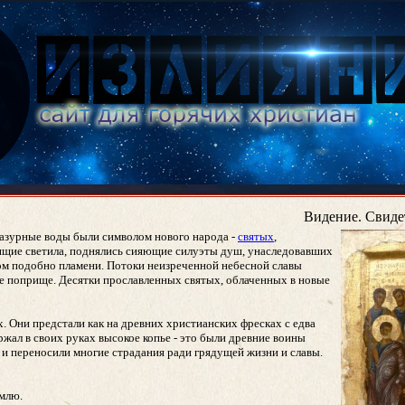
Видение. Свиде
 лазурные воды были символом нового народа -
святых
,
дящие светила, поднялись сияющие силуэты душ, унаследовавших
том подобно пламени. Потоки неизреченной небесной славы
ное поприще. Десятки прославленных святых, облаченных в новые
х. Они предстали как на древних христианских фресках с едва
жал в своих руках высокое копье - это были древние воины
я
и переносили многие страдания ради грядущей жизни и славы.
емлю.