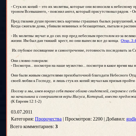
- Стук их копий – это их молитвы, которые они возносили к небесному п
троном Всевышнего, - пояснил ангел, который присутствовал рядом. - Они
Пред глазами души пронеслись картины страшных былых разрушений, кр
Когда сжигали дома, убивали невинных и беззащитных, пытали и распин
- Их молитвы звучат и до сих пор пред небесным престолом из-за велик
жизни. Им был дан тяжкий крест, но они вынесли все до конца.
Откр. 3:
Их глубокое посвящение и самоотречение, готовность последовать за Сы
Они словно говорили:
- Посмотри... посмотри на наше мужество... посмотри в какое время м
Они были живым свидетелями преизбыточной благодати Небесного Отца, 
своей любви к Господу, и лишь стук их копий звучал как призыв прой
Посему и мы, имея вокруг себя такое облако свидетелей, свергнем с 
на начальника и совершителя веры Иисуса, Который, вместо предлежа
(К Евреям 12:1-2)
03.07.2011
Категория:
Пророчества
| Просмотров: 2200 | Добавил:
godl
Всего комментариев:
3