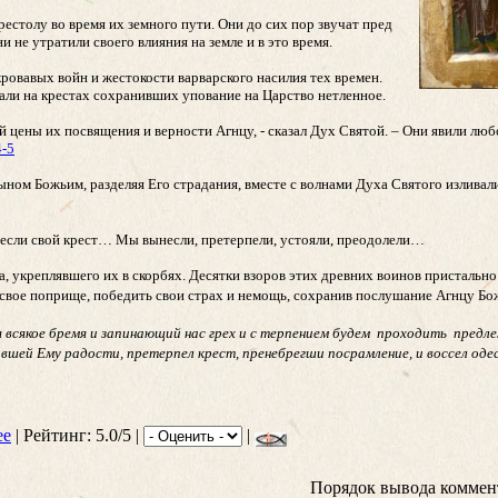
рестолу во время их земного пути. Они до сих пор звучат пред
 не утратили своего влияния на земле и в это время.
овавых войн и жестокости варварского насилия тех времен.
али на крестах сохранивших упование на Царство нетленное.
ой цены их посвящения и верности Агнцу, - сказал Дух Святой. – Они явили лю
4-5
ном Божьим, разделяя Его страдания, вместе с волнами Духа Святого изливали
ы несли свой крест… Мы вынесли, претерпели, устояли, преодолели…
укреплявшего их в скорбях. Десятки взоров этих древних воинов пристально 
ти свое поприще, победить свои страх и немощь, сохранив послушание Агнцу
себя всякое бремя и запинающий нас грех и с терпением будем проходить пре
вшей Ему радости, претерпел крест, пренебрегши посрамление, и воссел о
ee
| Рейтинг: 5.0/5 |
|
Порядок вывода коммен