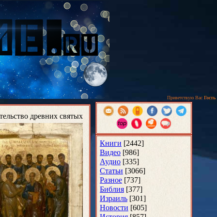
Приветствую Вас
Гость
тельство древних святых
Книги
[2442]
Видео
[986]
Аудио
[335]
Статьи
[3066]
Разное
[737]
Библия
[377]
Израиль
[301]
Новости
[605]
История
[857]