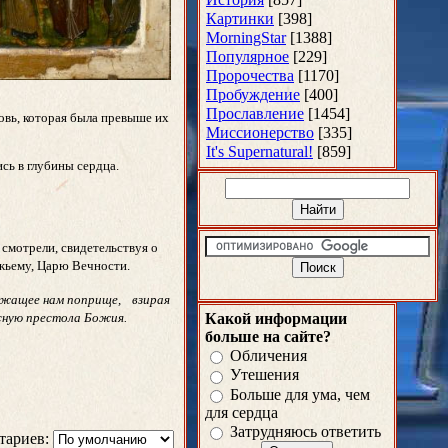
Картинки
[398]
MorningStar
[1388]
Популярное
[229]
Пророчества
[1170]
Пробуждение
[400]
Прославление
[1454]
бовь, которая была превыше их
Миссионерство
[335]
It's Supernatural!
[859]
сь в глубины сердца.
смотрели, свидетельствуя о
 Божьему, Царю Вечности.
длежащее нам поприще, взирая
десную престола Божия.
Какой информации
больше на сайте?
Обличения
Утешения
Больше для ума, чем
для сердца
Затрудняюсь ответить
тариев: