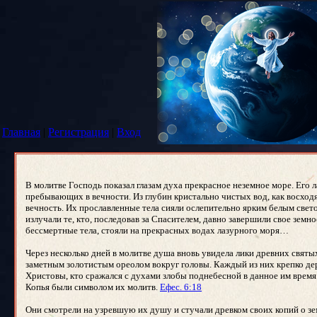
Главная
|
Регистрация
|
Вход
В молитве Господь показал глазам духа прекрасное неземное море. Его
пребывающих в вечности. Из глубин кристально чистых вод, как восхо
вечность. Их прославленные тела сияли ослепительно ярким белым све
излучали те, кто, последовав за Спасителем, давно завершили свое зем
бессмертные тела, стояли на прекрасных водах лазурного моря…
Через несколько дней в молитве душа вновь увидела лики древних святы
заметным золотистым ореолом вокруг головы. Каждый из них крепко дер
Христовы, кто сражался с духами злобы поднебесной в данное им врем
Копья были символом их молитв.
Ефес. 6:18
Они смотрели на узревшую их душу и стучали древком своих копий о з