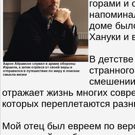
горами и 
напомина
доме было
Хануки и 
В детстве
Аарон Абрамсон служил в армии обороны
странного
Израиля, а затем отрёкся от своей веры и
отправился в путешествие по миру в поисках
смысла жизни
смешении 
отражает жизнь многих совр
которых переплетаются разн
Мой отец был евреем по вер