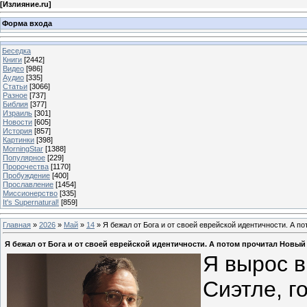
[
Излияние.ru
]
Форма входа
Беседка
Книги
[2442]
Видео
[986]
Аудио
[335]
Статьи
[3066]
Разное
[737]
Библия
[377]
Израиль
[301]
Новости
[605]
История
[857]
Картинки
[398]
MorningStar
[1388]
Популярное
[229]
Пророчества
[1170]
Пробуждение
[400]
Прославление
[1454]
Миссионерство
[335]
It's Supernatural!
[859]
Главная
»
2026
»
Май
»
14
» Я бежал от Бога и от своей еврейской идентичности. А п
Я бежал от Бога и от своей еврейской идентичности. А потом прочитал Новый
Я вырос 
Сиэтле, г