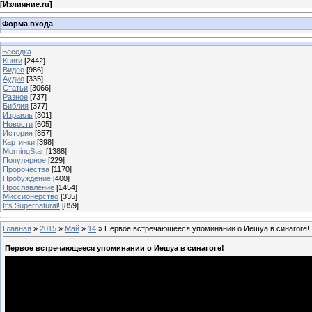
[
Излияние.ru
]
Форма входа
Беседка
Книги
[2442]
Видео
[986]
Аудио
[335]
Статьи
[3066]
Разное
[737]
Библия
[377]
Израиль
[301]
Новости
[605]
История
[857]
Картинки
[398]
MorningStar
[1388]
Популярное
[229]
Пророчества
[1170]
Пробуждение
[400]
Прославление
[1454]
Миссионерство
[335]
It's Supernatural!
[859]
Главная
»
2015
»
Май
»
14
» Первое встречающееся упоминании о Иешуа в синагоге!
Первое встречающееся упоминании о Иешуа в синагоге!