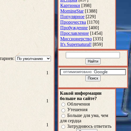
Картинки
[398]
MorningStar
[1388]
Популярное
[229]
Пророчества
[1170]
Пробуждение
[400]
Прославление
[1454]
Миссионерство
[335]
It's Supernatural!
[859]
тариев:
1
Какой информации
больше на сайте?
1
Обличения
Утешения
Больше для ума, чем
для сердца
1
Затрудняюсь ответить