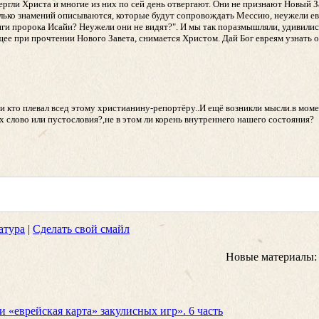
гли Христа и многие из них по сей день отвергают. Они не признают Новый За
лько знамений описываются, которые будут сопровождать Мессию, неужели евр
иги пророка Исайи? Неужели они не видят?". И мы так поразмышляли, удивилис
ащее при прочтении Нового Завета, снимается Христом. Дай Бог евреям узнать
и кто плевал всед этому христианину-репортёру..И ещё возникли мысли.в мом
х слово или пустословия?,не в этом ли корень внутреннего нашего состояния?
атура
|
Сделать свой смайл
Новые материалы:
 «еврейская карта» закулисных игр». 6 часть