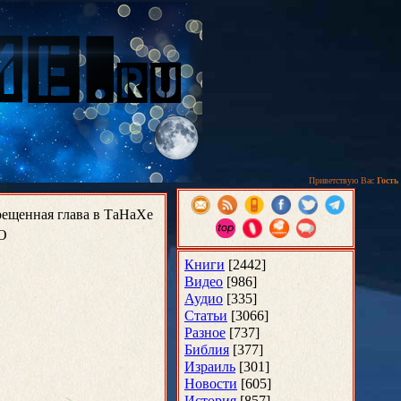
Приветствую Вас
Гость
рещенная глава в ТаНаХе
О
Книги
[2442]
Видео
[986]
Аудио
[335]
Статьи
[3066]
Разное
[737]
Библия
[377]
Израиль
[301]
Новости
[605]
История
[857]