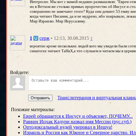
Интересно. Мы вот с мамой недавно размышляли: "Евреи отвер
но в Ветхом же столько прямых пророчество об Иисусе и сто
совершенно не замечают этого? Куда они девают 53 главу кн
когда читают Писания, да и не мудрено, ибо покрывало, леж
Мир Израилю. Мир Иерусалиму.
• 12:13, 30.08.2015
1
серж
1
вероятно кроме нескольких людей кого мы увидели были сотн
синагогах читают ТаНаХ,а что слушаем и читаем мы в церквя
Войдите:
Транслитерация и виртуальная клави
Отправить
Похожие материалы:
Еврей обращается к Иисусу и объясняет, ПОЧЕМУ...
Раввин Ицхак Кадури назвал имя Мессии (рус.суб.)
Ортодоксальный иудей уверовал в Иешуа!
Израиль и Россия как Южное и Северное царство. Или