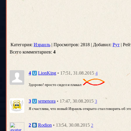
Категория:
Израиль
| Просмотров: 2818 | Добавил:
Рут
| Рей
Всего комментариев:
4
• 17:51, 31.08.2015
4
LionKing
4
Здорово! просто сидел и плакал
• 17:47, 30.08.2015
3
semenora
3
Я счастлива, что новый Израиль открыто стал говорить об эт
• 13:54, 30.08.2015
2
Rodion
2