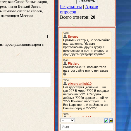
вет, как Слово Божье, ладно,
еи, читая Ветхий Завет,
Результаты
|
Архив
ь немного слепоте евреев,
опросов
 о настоящем Мессии.
Всего ответов:
20
1
ент прослушивания,евреи в