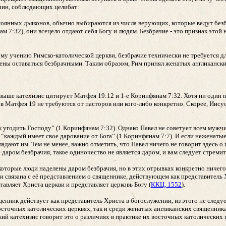
чин, соблюдающих целибат:
оянных дьяконов, обычно выбираются из числа верующих, которые ведут без
м 7:32), они всецело отдают себя Богу и людям. Безбрачие - это признак это
му учению Римско-католической церкви, безбрачие технически не требуется дл
ны оставаться безбрачными. Таким образом, Рим принял женатых англикански
выше катехизис цитирует Матфея 19:12 и 1-е Коринфянам 7:32. Хотя ни один п
в Матфея 19 не требуются от пасторов или кого-либо конкретно. Скорее, Иисус 
 угодить Господу” (1 Коринфянам 7:32). Однако Павел не советует всем мужчи
: “каждый имеет свое дарование от Бога” (1 Коринфянам 7:7). И если неженаты
ладают им. Тем не менее, важно отметить, что Павел ничего не говорит здесь о
е даром безбрачия, такое одиночество не является даром, и вам следует стремит
оторые люди наделены даром безбрачия, но в этих отрывках конкретно ничего н
 связана с её представлением о священнике, действующем как представитель Хр
тавляет Христа церкви и представляет церковь Богу (
ККЦ, 1552
).
щенник действует как представитель Христа в богослужении, из этого не следу
осточных католических церквях, так и среди женатых англиканских священника
кий катехизис говорит это о различиях в практике их восточных католических 