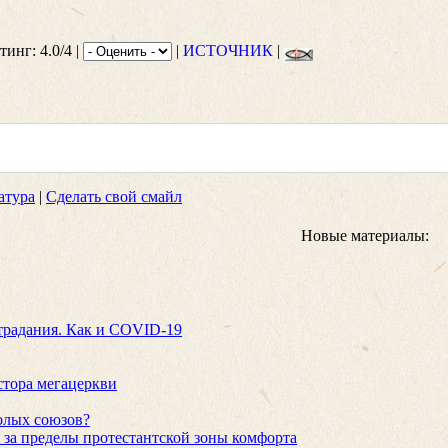
тинг: 4.0/4 |
|
ИСТОЧНИК
|
атура
|
Сделать свой смайл
Новые материалы:
традания. Как и COVID-19
стора мегацеркви
олых союзов?
 за пределы протестантской зоны комфорта