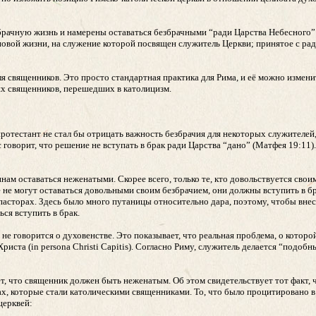
брачную жизнь и намерены оставаться безбрачными “ради Царства Небесного”
й новой жизни, на служение которой посвящен служитель Церкви; принятое с р
я священников. Это просто стандартная практика для Рима, и её можно измени
х священников, перешедших в католицизм.
ротестант не стал бы отрицать важность безбрачия для некоторых служителей,
говорит, что решение не вступать в брак ради Царства “дано” (Матфея 19:11). 
нам оставаться неженатыми. Скорее всего, только те, кто довольствуется свои
е не могут оставаться довольными своим безбрачием, они должны вступить в бр
 пасторах. Здесь было много путаницы относительно дара, поэтому, чтобы внес
ься вступить в брак.
е говорится о духовенстве. Это показывает, что реальная проблема, о которой 
иста (in persona Christi Capitis). Согласно Риму, служитель делается “подо
ет, что священник должен быть неженатым. Об этом свидетельствует тот факт, ч
х, которые стали католическими священниками. То, что было процитировано в 
церквей: