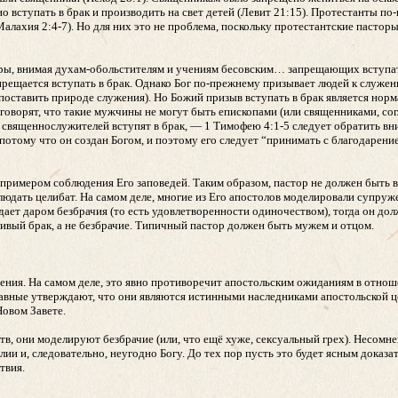
но вступать в брак и производить на свет детей (Левит 21:15). Протестанты 
алахия 2:4-7). Но для них это не проблема, поскольку протестантские пасторы
 веры, внимая духам-обольстителям и учениям бесовским… запрещающих вступа
рещается вступать в брак. Однако Бог по-прежнему призывает людей к служению
ставить природе служения). Но Божий призыв вступать в брак является норм
оворят, что такие мужчины не могут быть епископами (или священниками, согл
священнослужителей вступят в брак, — 1 Тимофею 4:1-5 следует обратить вним
, потому что он создан Богом, и поэтому его следует “принимать с благодарен
римером соблюдения Его заповедей. Таким образом, пастор не должен быть в 
людать целибат. На самом деле, многие из Его апостолов моделировали супруж
бладает даром безбрачия (то есть удовлетворенности одиночеством), тогда он 
тивый брак, а не безбрачие. Типичный пастор должен быть мужем и отцом.
чения. На самом деле, это явно противоречит апостольским ожиданиям в отно
ославные утверждают, что они являются истинными наследниками апостольской ц
Новом Завете.
в, они моделируют безбрачие (или, что ещё хуже, сексуальный грех). Несомн
ии и, следовательно, неугодно Богу. До тех пор пусть это будет ясным доказат
твия.