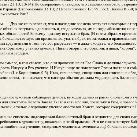
(Левит 21:10, 13-14). Но совершенно очевидно, что священникам было разреше
 Израиле (Второзаконие 33:10; 2 Паралипоменон 17:7-9; 35:3; Неемия 8:7-9; М
держиваться Рим?
ким — “Дух же ясно говорит, что в последние времена отступят некоторые от
 обязаны вступать в должность и, следовательно, им никогда абсолютно не зап
 обязанностей Божьему призыву вступать в брак. (И таким образом противопо
 большинство мужчин призваны вступать в брак, но католики и православные г
ми аргументами о том, что Бог разрешает — и даже ожидает, что большинство 
т антибрачному учению демонов. Павел говорит, что брак, как и пища, “хорош”
одарным сердцем.
м смысле, в том смысле, что они провозглашают Его Слово и должны служить п
довать Иисусу и Его учению. И Иисус нигде не повелевает Своим пасторам соб
 в брак (1-е Коринфянам 9:5). Итак, если пастор, священник или епископ не о
еловечества, это означает, что пастора обычно должны моделировать благочес
вященнослужители соблюдали целибат, выходит далеко за рамки библейского у
та или апостолов Нового Завета. В этом есть ирония, поскольку и Рим, и прав
льской, а только следование учению апостолов Христа, которое содержится в 
авные епископы моделировали благочестивый брак и отцовство для своих паст
ебования к духовенству, покаялись в этой практике. Это не соответствует Библ
угим ошибочным учениям, созданным человеком, имеющим ещё большие последс