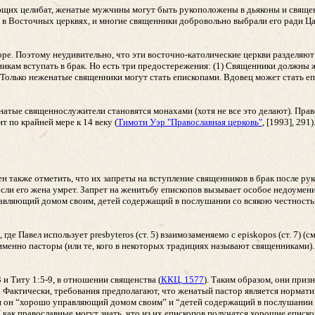
ющих целибат, женатые мужчины могут быть рукоположены в дьяконы и священ
в Восточных церквях, и многие священники добровольно выбрали его ради Цар
ре. Поэтому неудивительно, что эти восточно-католические церкви разделяю
кам вступать в брак. Но есть три предостережения: (1) Священники должны же
) Только неженатые священники могут стать епископами. Вдовец может стать е
натые священнослужители становятся монахами (хотя не все это делают). Прав
т по крайней мере к 14 веку (
Тимоти Уэр "Православная церковь"
, [1993], 291
 также отметить, что их запреты на вступление священников в брак после рук
сли его жена умрет. Запрет на женитьбу епископов вызывает особое недоумени
равляющий домом своим, детей содержащий в послушании со всякою честностью
де Павел использует presbyteros (ст. 5) взаимозаменяемо с episkopos (ст. 7) (с
менно пасторы (или те, кого в некоторых традициях называют священниками). 
 и Титу 1:5-9, в отношении священства (
ККЦ, 1577
). Таким образом, они приз
к. Фактически, требования предполагают, что женатый пастор является нормат
сли он “хорошо управляющий домом своим” и “детей содержащий в послушании 
как православные могут знать, что из их епископов получатся хорошие еписко