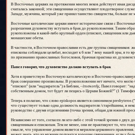
В Восточных церквях на протяжении многих веков действует иная дисц
считалась законной; эти священники осуществляют плодотворное служен
Западе, мужчина, который уже принял таинство священства, больше не 
Восточные католические церкви имеют исторические связи с Восточным
разрешения духовенству вступать в брак до рукоположения. Таким обра
рукоположены в какой-либо крупный орден (епископ, священник или дьяк
монашеские обеты.
В частности, в Восточном православии есть две группы священников: ж
епископы соблюдали целибат, восходит к 6 или 7 веку нашей эры, в то в
по признанию православных богословов, брачная практика их духовенств
Павел говорит, что духовенство должно вступать в брак
Хотя я приветствую Восточную католическую и Восточно-православную ц
брак совершенно произвольны. В рукоположении нет ничего, что могло 
“епископ” (или “надзиратель”) в Библии, - ἐπισκοπῆς. Павел говорит:
собственным домом, тот будет ли пещись о Церкви Божией?” (1 Тимофею 
Теперь я полагаю, что слово episkopos является синонимом presbyteros (“
что существует только одна должность надзирателя /старейшины, и неко
руководство с двумя отделениями (точка зрения, общая для южной прес
Независимо от того, согласен ли кто-либо с этой точкой зрения о двух 
священникам и епископам. Тем не менее, они не практикуют то, что гов
смысле, что управление домом является мерилом церковного правления.
может знать, что из мужчин получатся хорошие священники, если у боль