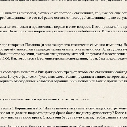
-9 является епископом, в отличие от пастора / священника, то у нас всё ещё е
ре / священнике, то это всё равно оставляет пастору / священнику право вступ
вы католическая и православная церкви в этом вопросе. И это чрезвычайно пр
ами. Но их практика по-режнему категорически небиблейская. И хотя у этих ц
е противоречит Писанию (и они скажут, что технически её можно изменить). Но
 Со времён апостолов в природе человека ничего не изменилось. Хотя сущест
ольшинство мужчин, включая священнослужителей, получают благословение ж
1-5). Как говорится в Вестминстерском исповедании, “Брак был предопределе
пы соблюдали целибат, а Рим фактически требует, чтобы его священники соблюд
казал Иисус о фарисеях: “устраняя слово Божие преданием вашим, которое вы 
ободились от созданных человеком ограничений и исполнили Божье призвание б
с учением католиков и православных по этому вопросу.
 этом в 1 Коринфянам 9:5: “Или не имеем власти иметь спутницею сестру жену,
е он не должен подавать пример брака более позднему духовенству? Более того
то у них нет такого права. Откуда они берут такую власть, чтобы связывать с
ника, Аарона, явно были сыновья, и именно от его биологической линии прои