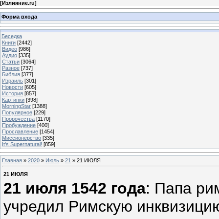
[
Излияние.ru
]
Форма входа
Беседка
Книги
[2442]
Видео
[986]
Аудио
[335]
Статьи
[3064]
Разное
[737]
Библия
[377]
Израиль
[301]
Новости
[605]
История
[857]
Картинки
[398]
MorningStar
[1388]
Популярное
[229]
Пророчества
[1170]
Пробуждение
[400]
Прославление
[1454]
Миссионерство
[335]
It's Supernatural!
[859]
Главная
»
2020
»
Июль
»
21
» 21 ИЮЛЯ
21 ИЮЛЯ
21 июля 1542 года
: Папа ри
учредил Римскую инквизицию