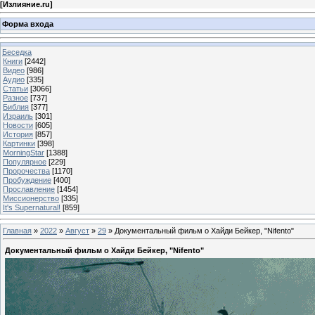
[
Излияние.ru
]
Форма входа
Беседка
Книги
[2442]
Видео
[986]
Аудио
[335]
Статьи
[3066]
Разное
[737]
Библия
[377]
Израиль
[301]
Новости
[605]
История
[857]
Картинки
[398]
MorningStar
[1388]
Популярное
[229]
Пророчества
[1170]
Пробуждение
[400]
Прославление
[1454]
Миссионерство
[335]
It's Supernatural!
[859]
Главная
»
2022
»
Август
»
29
» Документальный фильм о Хайди Бейкер, "Nifento"
Документальный фильм о Хайди Бейкер, "Nifento"