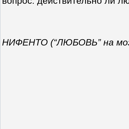
вопрос: действительно ли л
НИФЕНТО (“ЛЮБОВЬ” на моз