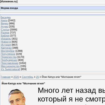
[
Излияние.ru
]
Форма входа
Беседка
Книги
[2442]
Видео
[986]
Аудио
[335]
Статьи
[3066]
Разное
[737]
Библия
[377]
Израиль
[301]
Новости
[605]
История
[857]
Картинки
[398]
MorningStar
[1388]
Популярное
[229]
Пророчества
[1170]
Пробуждение
[400]
Прославление
[1454]
Миссионерство
[335]
It's Supernatural!
[859]
Главная
»
2020
»
Сентябрь
»
25
» Йом-Кипур или "Молчание ягнят"
Йом-Кипур или "Молчание ягнят"
Много лет назад 
который я не смотр