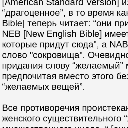
[American Standard Version]
“драгоценное”, в то время к
Bible] теперь читает: “они пр
NEB [New English Bible] имее
которые придут сюда", а NAB
слово "сокровища". Очевидно
придания слову “желаемый” 
предпочитая вместо этого б
“желаемых вещей”.
Все противоречия проистека
женского существительного 