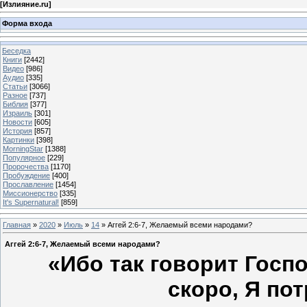
[
Излияние.ru
]
Форма входа
Беседка
Книги
[2442]
Видео
[986]
Аудио
[335]
Статьи
[3066]
Разное
[737]
Библия
[377]
Израиль
[301]
Новости
[605]
История
[857]
Картинки
[398]
MorningStar
[1388]
Популярное
[229]
Пророчества
[1170]
Пробуждение
[400]
Прославление
[1454]
Миссионерство
[335]
It's Supernatural!
[859]
Главная
»
2020
»
Июль
»
14
» Аггей 2:6-7, Желаемый всеми народами?
Аггей 2:6-7, Желаемый всеми народами?
«Ибо так говорит Госпо
скоро, Я по