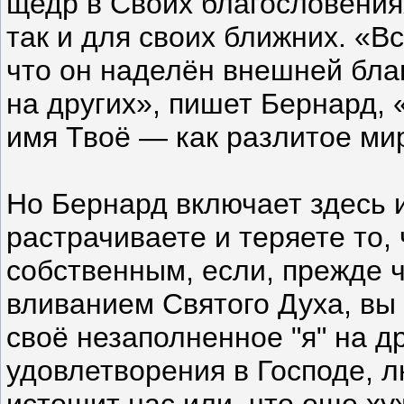
щедр в Своих благословениях
так и для своих ближних. «Вс
что он наделён внешней бла
на других», пишет Бернард, «
имя Твоё — как разлитое мир
Но Бернард включает здесь 
растрачиваете и теряете то,
собственным, если, прежде 
вливанием Святого Духа, вы
своё незаполненное "я" на д
удовлетворения в Господе, 
истощит нас или, что еще ху