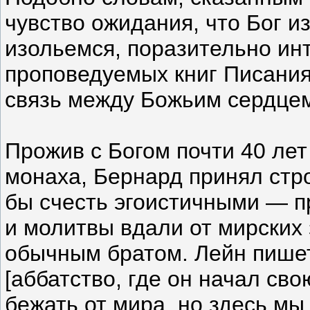
чувство ожидания, что Бог и
изольемся, поразительно ин
проповедуемых книг Писани
связь между Божьим сердце
Прожив с Богом почти 40 лет
монаха, Бернард принял стро
бы счесть эгоистичными — п
и молитвы вдали от мирских 
обычным братом. Лейн пишет
[аббатство, где он начал св
бежать от мира, но здесь мы