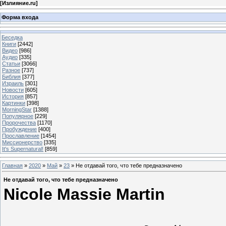
[
Излияние.ru
]
Форма входа
Беседка
Книги
[2442]
Видео
[986]
Аудио
[335]
Статьи
[3066]
Разное
[737]
Библия
[377]
Израиль
[301]
Новости
[605]
История
[857]
Картинки
[398]
MorningStar
[1388]
Популярное
[229]
Пророчества
[1170]
Пробуждение
[400]
Прославление
[1454]
Миссионерство
[335]
It's Supernatural!
[859]
Главная
»
2020
»
Май
»
23
» Не отдавай того, что тебе предназначено
Не отдавай того, что тебе предназначено
Nicole Massie Martin