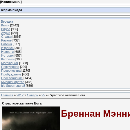
[
Излияние.ru
]
Форма входа
Беседка
Книги
[2442]
Видео
[986]
Аудио
[335]
Статьи
[3066]
Разное
[737]
Библия
[377]
Израиль
[301]
Новости
[605]
История
[857]
Картинки
[398]
MorningStar
[1388]
Популярное
[229]
Пророчества
[1170]
Пробуждение
[400]
Прославление
[1454]
Миссионерство
[335]
It's Supernatural!
[859]
Главная
»
2012
»
Январь
»
25
» Страстное желание Бога.
Страстное желание Бога.
Бреннан Мэнн