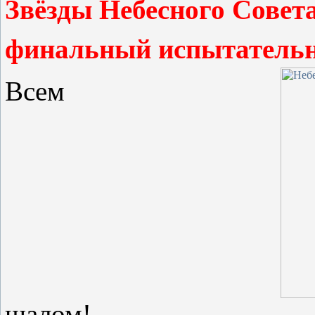
Звёзды Небесного Совета
финальный испытательн
Всем
шалом