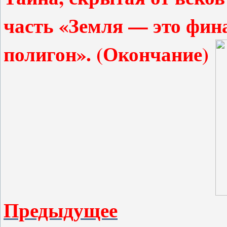
часть «Земля — это фи
полигон». (Оконча
ни
е)
Предыдущее