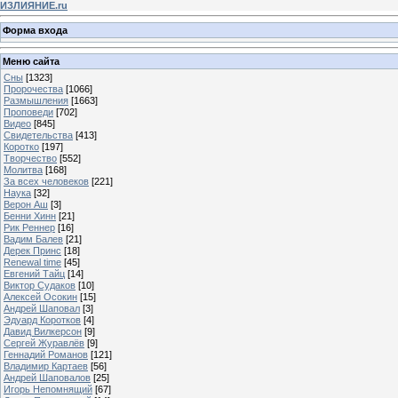
ИЗЛИЯНИЕ.ru
Форма входа
Меню сайта
Сны
[1323]
Пророчества
[1066]
Размышления
[1663]
Проповеди
[702]
Видео
[845]
Свидетельства
[413]
Коротко
[197]
Творчество
[552]
Молитва
[168]
За всех человеков
[221]
Наука
[32]
Верон Аш
[3]
Бенни Хинн
[21]
Рик Реннер
[16]
Вадим Балев
[21]
Дерек Принс
[18]
Renewal time
[45]
Евгений Тайц
[14]
Виктор Судаков
[10]
Алексей Осокин
[15]
Андрей Шаповал
[3]
Эдуард Коротков
[4]
Давид Вилкерсон
[9]
Сергей Журавлёв
[9]
Геннадий Романов
[121]
Владимир Картаев
[56]
Андрей Шаповалов
[25]
Игорь Непомнящий
[67]