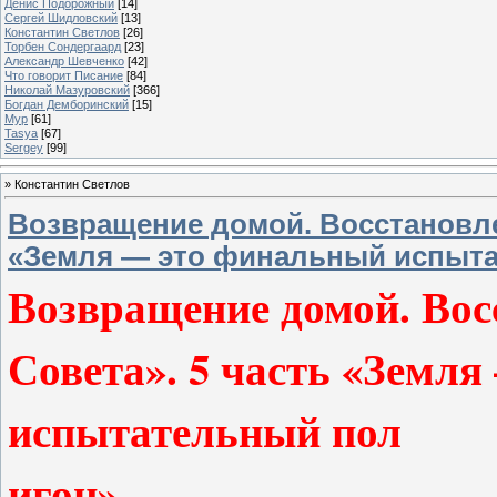
Денис Подорожный
[14]
Сергей Шидловский
[13]
Константин Светлов
[26]
Торбен Сондергаард
[23]
Александр Шевченко
[42]
Что говорит Писание
[84]
Николай Мазуровский
[366]
Богдан Демборинский
[15]
Мур
[61]
Tasya
[67]
Sergey
[99]
»
Константин Светлов
Возвращение домой. Восстановле
«Земля — это финальный испыта
Возвращение домой. Вос
Совета». 5 часть «Земл
испытательный пол
игон».