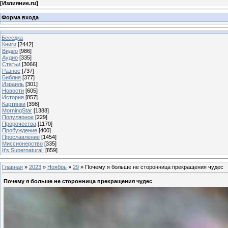
[
Излияние.ru
]
Форма входа
Беседка
Книги
[2442]
Видео
[986]
Аудио
[335]
Статьи
[3066]
Разное
[737]
Библия
[377]
Израиль
[301]
Новости
[605]
История
[857]
Картинки
[398]
MorningStar
[1388]
Популярное
[229]
Пророчества
[1170]
Пробуждение
[400]
Прославление
[1454]
Миссионерство
[335]
It's Supernatural!
[859]
Главная
»
2023
»
Ноябрь
»
29
» Почему я больше не сторонница прекращения чудес
Почему я больше не сторонница прекращения чудес