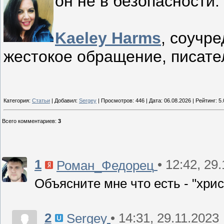
он не в безопасности.
Kaeley Harms
, соучр
жестокое обращение, писате
Категория:
Статьи
| Добавил:
Sergey
| Просмотров: 446 | Дата:
06.08.2026
| Рейтинг: 5.
Всего комментариев
:
3
1
• 12:42, 29
Роман_Федорец
Объясните мне что есть - "хри
2
• 14:31, 29.11.2023
Sergey