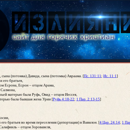
 сына (потомка) Давида, сына (потомка) Авраама. [
Пс. 131:11
;
Ис. 11:1
]
и его братьев,
цом Есрона, Есрон – отцом Арама,
 Салмона,
 чьей матерью была Руфь, Овид – отцом Иессея,
атерью была бывшая жена Урии [
Руфь 4:18-22
;
1 Пар. 2:13-15
]
Иосии,
 его братьев во время переселения (депортации) в Вавилон. [
4 Цар. 24:14
;
1 Па
 Салафииль – отцом Зоровавеля,