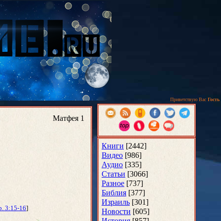
Приветствую Вас
Гость
Матфея 1
Книги
[2442]
Видео
[986]
Аудио
[335]
Статьи
[3066]
Разное
[737]
Библия
[377]
Израиль
[301]
р. 3:15-16
]
Новости
[605]
История
[857]