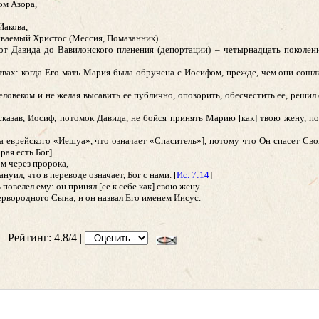
ом Азора,
Иакова,
ываемый Христос (Мессия, Помазанник).
от Давида до Вавилонского пленения (депортации) – четырнадцать поколен
ах: когда Его мать Мария была обручена с Иосифом, прежде, чем они сошлис
овеком и не желая высавить ее публично, опозорить, обесчестить ее, решил 
, сказав, Иосиф, потомок Давида, не бойся принять Марию [как] твою жену, 
 еврейского «Иешуа», что означает «Спаситель»], потому что Он спасет Свой
ая есть Бог].
ом через пророка,
уил, что в переводе означает, Бог с нами. [
Ис. 7:14
]
повелел ему: он принял [ее к себе как] свою жену.
 первородного Сына; и он назвал Его именем Иисус.
| Рейтинг: 4.8/4 |
|