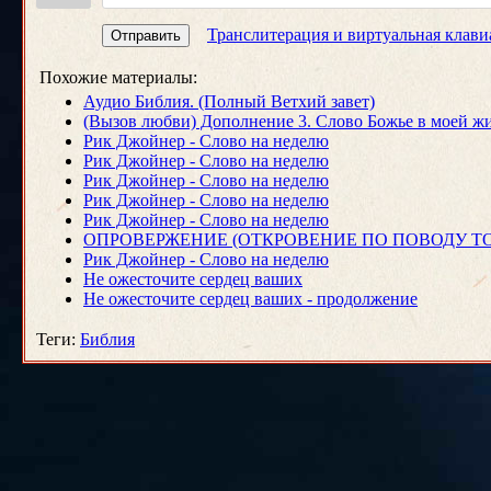
Транслитерация и виртуальная клави
Отправить
Похожие материалы:
Аудио Библия. (Полный Ветхий завет)
(Вызов любви) Дополнение 3. Слово Божье в моей ж
Рик Джойнер - Слово на неделю
Рик Джойнер - Слово на неделю
Рик Джойнер - Слово на неделю
Рик Джойнер - Слово на неделю
Рик Джойнер - Слово на неделю
ОПРОВЕРЖЕНИЕ (ОТКРОВЕНИЕ ПО ПОВОДУ ТО
Рик Джойнер - Слово на неделю
Не ожесточите сердец ваших
Не ожесточите сердец ваших - продолжение
Теги
:
Библия