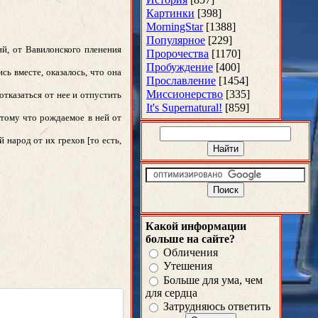
Картинки
[398]
MorningStar
[1388]
Популярное
[229]
ий, от Вавилонского пленения
Пророчества
[1170]
Пробуждение
[400]
ь вместе, оказалось, что она
Прославление
[1454]
Миссионерство
[335]
отказаться от нее и отпустить
It's Supernatural!
[859]
потому что рождаемое в ней от
 народ от их грехов [то есть,
Какой информации
больше на сайте?
Обличения
Утешения
Больше для ума, чем
для сердца
Затрудняюсь ответить