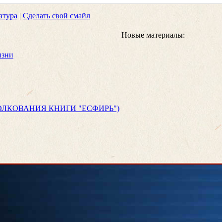
атура
|
Сделать свой смайл
Новые материалы:
изни
ЛКОВАНИЯ КНИГИ "ЕСФИРЬ")