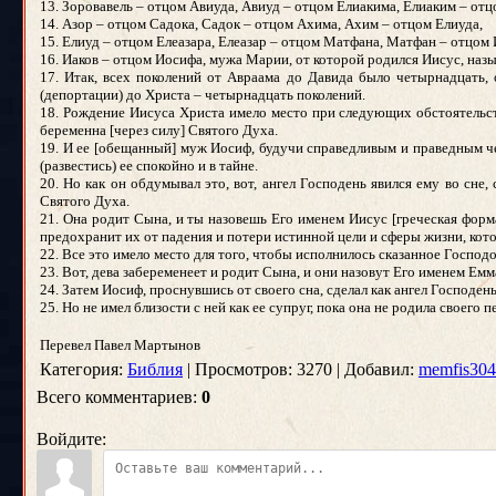
13. Зоровавель – отцом Авиуда, Авиуд – отцом Елиакима, Елиаким – отц
14. Азор – отцом Садока, Садок – отцом Ахима, Ахим – отцом Елиуда,
15. Елиуд – отцом Елеазара, Елеазар – отцом Матфана, Матфан – отцом 
16. Иаков – отцом Иосифа, мужа Марии, от которой родился Иисус, наз
17. Итак, всех поколений от Авраама до Давида было четырнадцать, 
(депортации) до Христа – четырнадцать поколений.
18. Рождение Иисуса Христа имело место при следующих обстоятельств
беременна [через силу] Святого Духа.
19. И ее [обещанный] муж Иосиф, будучи справедливым и праведным чел
(развестись) ее спокойно и в тайне.
20. Но как он обдумывал это, вот, ангел Господень явился ему во сне
Святого Духа.
21. Она родит Сына, и ты назовешь Его именем Иисус [греческая форма
предохранит их от падения и потери истинной цели и сферы жизни, котор
22. Все это имело место для того, чтобы исполнилось сказанное Господ
23. Вот, дева забеременеет и родит Сына, и они назовут Его именем Емман
24. Затем Иосиф, проснувшись от своего сна, сделал как ангел Господень 
25. Но не имел близости с ней как ее супруг, пока она не родила своего
Перевел
Павел Мартынов
Категория:
Библия
| Просмотров: 3270 | Добавил:
memfis304
Всего комментариев:
0
Войдите: