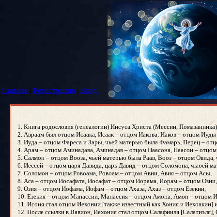
Главная
|
Регистрация
|
Вход
1. Книга родословия (генеалогии) Иисуса Христа (Мессии, Помазанника),
2. Авраам был отцом Исаака, Исаак – отцом Иакова, Иаков – отцом Иуды 
3. Иуда – отцом Фареса и Зары, чьей матерью была Фамарь, Перец – от
4. Арам – отцом Аминадава, Аминадав – отцом Наасона, Наасон – отцом
5. Салмон – отцом Вооза, чьей матерью была Раав, Вооз – отцом Овида,
6. Иессей – отцом царя Давида, царь Давид – отцом Соломона, чьюей м
7. Соломон – отцом Ровоама, Ровоам – отцом Авии, Авия – отцом Асы,
8. Аса – отцом Иосафата, Иосафат – отцом Иорама, Иорам – отцом Озии,
9. Озия – отцом Иофама, Иофам – отцом Ахаза, Ахаз – отцом Езекии,
10. Езекия – отцом Манассии, Манассия – отцом Амона, Амон – отцом 
11. Исоия стал отцом Иехонии [также известный как Хония и Иехоакин] и
12. После ссылки в Вавион, Иехония стал отцом Салафииля [Салатиэля],