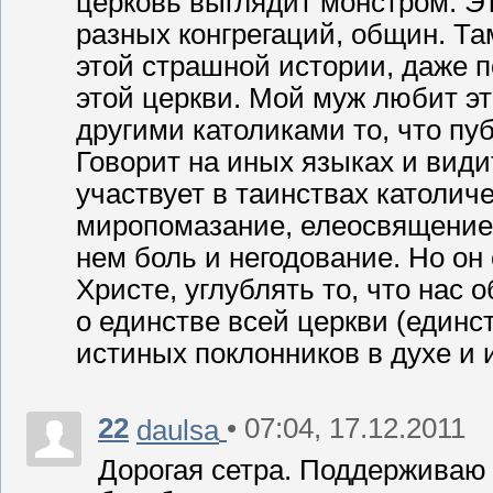
церковь выглядит монстром. Эт
разных конгрегаций, общин. Та
этой страшной истории, даже п
этой церкви. Мой муж любит эт
другими католиками то, что пуб
Говорит на иных языках и види
участвует в таинствах католич
миропомазание, елеосвящение и
нем боль и негодование. Но он 
Христе, углублять то, что нас 
о единстве всей церкви (единс
истиных поклонников в духе и 
22
• 07:04, 17.12.2011
daulsa
Дорогая сетра. Поддерживаю в