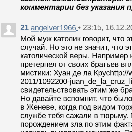
комментарии без указания 
21
• 23:15, 16.12.2
angelver1966
Мой муж католик говорит, что 
случай. Но это не значит, что 
католической веры. Например к
претерпел от своих братьев вп
мистики: Хуан де ла Крусhttp://
2011/1092200-juan_de_la_cruz_li
свидетельствовать этим же бр
Но давайте вспомнит, что был
в Женеве, когда под видом тор
службе тебя сажали в тюрьму.
порождением зла по этим факт