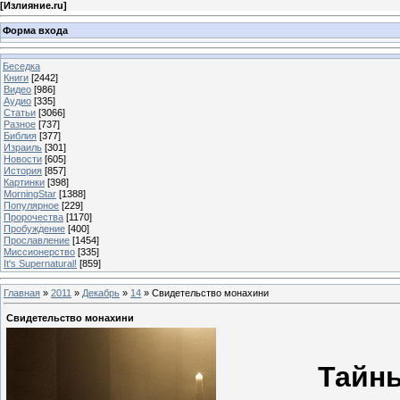
[
Излияние.ru
]
Форма входа
Беседка
Книги
[2442]
Видео
[986]
Аудио
[335]
Статьи
[3066]
Разное
[737]
Библия
[377]
Израиль
[301]
Новости
[605]
История
[857]
Картинки
[398]
MorningStar
[1388]
Популярное
[229]
Пророчества
[1170]
Пробуждение
[400]
Прославление
[1454]
Миссионерство
[335]
It's Supernatural!
[859]
Главная
»
2011
»
Декабрь
»
14
» Свидетельство монахини
Свидетельство монахини
Тайны