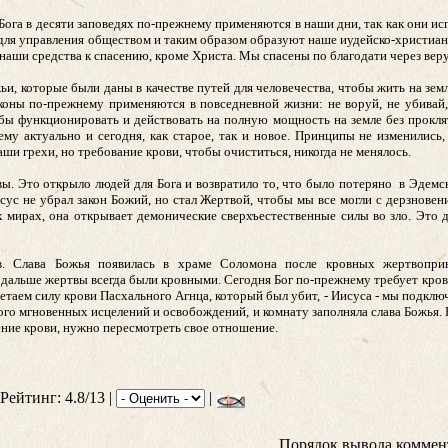
ога в десяти заповедях по-прежнему применяются в наши дни, так как они ис
 для управления обществом и таким образом образуют наше иудейско-христиан
а наши средства к спасению, кроме Христа. Мы спасены по благодати через вер
и, которые были даны в качестве путей для человечества, чтобы жить на земл
аконы по-прежнему применяются в повседневной жизни: не воруй, не убивай,
обы функционировать и действовать на полную мощность на земле без проклят
у актуально и сегодня, как старое, так и новое. Принципы не изменились,
аши грехи, но требование крови, чтобы очиститься, никогда не менялось.
. Это открыло людей для Бога и возвратило то, что было потеряно в Эдемско
исус не убрал закон Божий, но стал Жертвой, чтобы мы все могли с дерзновен
х мирах, она открывает демонические сверхъестественные силы во зло. Это д
тв. Слава Божья появилась в храме Соломона после кровных жертвопри
 дальше жертвы всегда были кровными. Сегодня Бог по-прежнему требует крови
ретаем силу крови Пасхального Агнца, который был убит, - Иисуса - мы подклю
ного мгновенных исцелений и освобождений, и комнату заполняла слава Божья.
ение крови, нужно пересмотреть свое отношение.
 Рейтинг: 4.8/13 |
|
Порядок вывода коммен