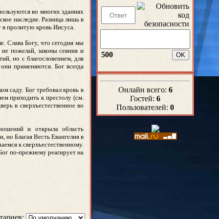
пользуются во многих зданиях
ское наследие. Разница лишь в
у в пролитую кровь Иисуса.
е. Слава Богу, что сегодня мы
 не пожелай, законы сеяния и
500
ий, но с благословением, для
 они применяются. Бог всегда
Онлайн всего:
6
м саду. Бог требовал кровь в
ием приходить к престолу (см.
Гостей:
6
верь в сверхъестественное во
Пользователей:
0
ношений и открыла область
, но Благая Весть Евангелия в
чаемся к сверхъестественному.
 Бог по-прежнему реагирует на
тариев: