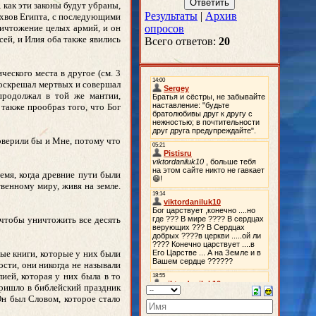
 как эти законы будут убраны,
Результаты
|
Архив
лхвов Египта, с последующими
ничтожение целых армий, и он
опросов
сей, и Илия оба также явились
Всего ответов:
20
еского места в другое (см. 3
 воскрешал мертвых и совершал
 продолжал в той же мантии,
 также прообраз того, что Бог
оверили бы и Мне, потому что
емя, когда древние пути были
венному миру, живя на земле.
 чтобы уничтожить все десять
ые книги, которые у них были
ости, они никогда не называли
ией, которая у них была в то
пришло в библейский праздник
Он был Словом, которое стало