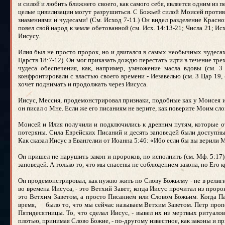
и силой и любить ближнего своего, как самого себя, является одним из 
целые цивилизации могут разрушиться. С Божьей силой Моисей противо
знамениями и чудесами! (См. Исход 7-11.) Он видел разделение Красно
повел свой народ к земле обетованной (см. Исх. 14:13-21; Числа 21; Ис
Иисусу.
Илия был не просто пророк, но и двигался в самых необычных чудесах 
Царств 18:7-12). Он мог приказать дождю перестать идти в течение трех
чудеса обеспечения, как, например, умножение масла вдовы (см. 3
конфронтировали с властью своего времени - Иезавелью (см. 3 Цар 19, 4
хочет поднимать и продолжать через Иисуса.
Иисус, Мессия, продемонстрировал признаки, подобные как у Моисея и
он писал о Мне. Если же его писаниям не верите, как поверите Моим сл
Моисей и Илия получили и подключились к древним путям, которые от
потеряны. Сила Еврейских Писаний и десять заповедей были доступны,
Как сказал Иисус в Евангелии от Иоанна 5:46: «Ибо если бы вы верили 
Он пришел не нарушить закон и пророков, но исполнить (см. Мф. 5:17
заповедей. А только то, что мы спасены не соблюдением закона, но Его 
Он продемонстрировал, как нужно жить по Слову Божьему - не в религ
во времена Иисуса, - это Ветхий Завет; когда Иисус прочитал из проро
это Ветхим Заветом, а просто Писанием или Словом Божьим. Когда Па
время, было то, что мы сейчас называем Ветхим Заветом. Петр пропо
Пятидесятницы. То, что сделал Иисус, - вывел их из мертвых ритуало
плотью, принимая Слово Божие, - по-другому известное, как законы и пр