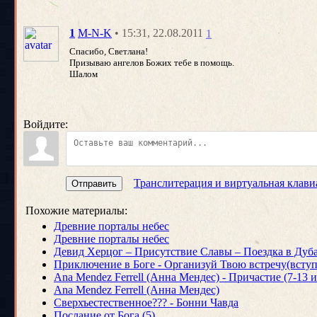
• 15:31, 22.08.2011
1
M-N-K
1
Спасибо, Светлана!
Призываю ангелов Божих тебе в помощь.
Шалом
Войдите:
Транслитерация и виртуальная клави
Отправить
Похожие материалы:
Древние порталы небес
Древние порталы небес
Девид Херцог – Присутствие Славы – Поездка в Ду
Приключение в Боге - Организуй Твою встречу(всту
Ana Mendez Ferrell (Анна Мендес) - Причастие (7-13 
Ana Mendez Ferrell (Анна Мендес)
Сверхъестественное??? - Бонни Чавда
Послание от Бога (5)