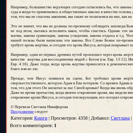
Например, большинство верующих сегодня согласились бы, что законы Б
суда и когда-то применялись в общественных школах в качестве основы
том, что мы не спасены законами, мы также не полагаемся на них, как н
Это не значит, что мы не должны по-прежнему соблюдать заповеди Божь
не под игом, пытаясь исполнить закон, чтобы спастись. Однако эти з
жатвы, законы гравитации, законы ускорения, законы отдыха и т.д. Чт
нашей пользы были написаны эти законы. Все Слово Божье по-прежнем
требует кровь жертвы, и сегодня это кровь Иисуса, которая покрывает н
Например, один из первых древних путей произошел через кровь жертвы
качестве жертвы для воссоединения людей с Богом (см. Евр. 13:12). И
Евр. 4:16). Даже тогда, когда кровь жертвы приносится в демонически
благо или во зло.
Прежде, чем Иисус появился на сцене, Бог требовал крови жер
сверхъестественного, которую Адам и Ева потеряли. Со времен Адама и
том, что для этого Он заплатил за нас Своей кровью! Когда мы вновь об
Даже во время причастия, когда явлено откровение крови, мы видели м
откровение крови Иисуса, и сегодня тем верующим, кто потерял откров
© Перевела Светлана Никифорова
Продолжение
следует
Категория:
Книги
| Просмотров: 4358 | Добавил:
Светлана
|
Всего комментариев:
1