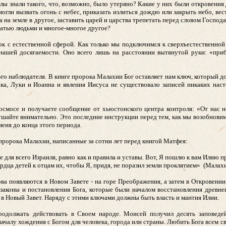
лы знали такого, что, возможно, было утеряно? Какие у них были откровения
могли вызвать огонь с небес, приказать излиться дождю или закрыть небо, ве
 на земле в другое, заставить царей и царства трепетать перед словом Господа
дцатью людьми и многое-многое другое?
к с естественной сферой. Как только мы подключимся к сверхъестественной
 нашей досягаемости. Оно всего лишь на расстоянии вытянутой руки: «при
ого наблюдателя. В книге пророка Малахии Бог оставляет нам ключ, который 
ка, Луки и Иоанна и явления Иисуса не существовало записей никаких нас
космосе и получаете сообщение от хьюстонского центра контроля: «От нас 
лушайте внимательно. Это последние инструкции перед тем, как мы возобнови
меня до конца этого периода.
 пророка Малахии, написанные за сотни лет перед книгой Матфея:
 для всего Израиля, равно как и правила и уставы. Вот, Я пошлю к вам Илию 
ердца детей к отцам их, чтобы Я, придя, не поразил земли проклятием» (Малахи
ва появляются в Новом Завете - на горе Преображения, а затем в Откровении,
 законы и постановления Бога, которые были началом восстановления древне
м в Новый Завет. Наряду с этими ключами должны быть власть и мантия Илии.
одолжать действовать в Своем народе. Моисей получил десять заповедей
чалу хождения с Богом для человека, города или страны. Любить Бога всем с