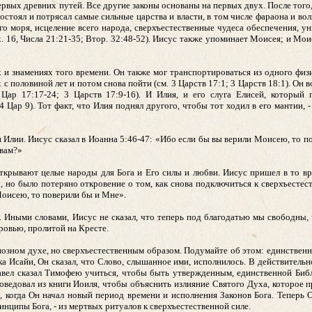
первых древних путей. Все другие законы основаны на первых двух. После того,
стоял и потрясал самые сильные царства и власти, в том числе фараона и во
го моря, исцеление всего народа, сверхъестественные чудеса обеспечения, у
х. 16, Числа 21:21-35; Втор. 32:48-52). Иисус также упоминает Моисея; и Мои
и знамениях того времени. Он также мог транспортироваться из одного физич
 с половиной лет и потом снова пойти (см. 3 Царств 17:1; 3 Царств 18:1). Он
 Цар 17:17-24; 3 Царств 17:9-16). И Илия, и его слуга Елисей, который
 Цар 9). Тот факт, что Илия поднял другого, чтобы тот ходил в его мантии, -
 Илии. Иисус сказал в Иоанна 5:46-47: «Ибо если бы вы верили Моисею, то п
овам?»
крывают целые народы для Бога и Его силы и любви. Иисус пришел в то вр
 но было потеряно откровение о том, как снова подключиться к сверхъестест
Моисею, то поверили бы и Мне».
). Иными словами, Иисус не сказал, что теперь под благодатью мы свободны,
кровью, пролитой на Кресте.
иозном духе, но сверхъестественным образом. Подумайте об этом: единственн
ка Исайи, Он сказал, что Слово, слышанное ими, исполнилось. В действительн
вел сказал Тимофею учиться, чтобы быть утвержденным, единственной Библ
ведовал из книги Иоиля, чтобы объяснить излияние Святого Духа, которое 
в, когда Он начал новый период времени и исполнения Законов Бога. Теперь 
инципы Бога, - из мертвых ритуалов к сверхъестественной силе.