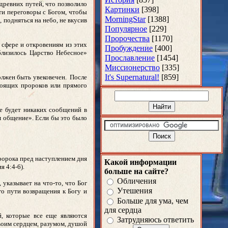
 древних путей, что позволило
Картинки
[398]
сти переговоры с Богом, чтобы
MorningStar
[1388]
, подняться на небо, не вкусив
Популярное
[229]
Пророчества
[1170]
 сфере и откровениям из этих
Пробуждение
[400]
близилось Царство Небесное»
Прославление
[1454]
Миссионерство
[335]
It's Supernatural!
[859]
должен быть увековечен. После
тоящих пророков или прямого
не будет никаких сообщений в
м общение». Если бы это было
пророка пред наступлением дня
Какой информации
я 4:4-6).
больше на сайте?
Обличения
 указывает на что-то, что Бог
Утешения
го пути возвращения к Богу и
Больше для ума, чем
для сердца
, которые все еще являются
Затрудняюсь ответить
воим сердцем, разумом, душой