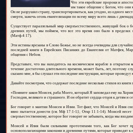
Что эти еврейские пророки и апосто
им такое общение с Богом, что они 
Он не разрушил страну, транспортироваться, как угодно, из одного места
смерти, зажечь огонь евангелизации по всему миру всего лишь с двена
Существует параллельный мир сверхъестественного, живущий бок о бо
древних путей, мы поймем, что все это время оно было в пределах
(Матф.4:17).
Эти истины врезаны в Слово Божье, но не всегда очевидны для случайн
последней книги в Еврейских Писаниях до Евангелия от Матфея, Мар
общения с Небом.
Представьте, что вы находитесь на космическом корабле в открытом 
течение достаточно длительного времени, может быть, лет, поэтому с
сказано мне, я бы слушал эти последние инструкции, которые проведут 
Давайте посмотрим, что содержат последние несколько стихов из книги
«Помните закон Моисея, раба Моего, который Я заповедал ему на Хориве
Господня, великого и страшного. И он обратит сердца отцов к детям и с
Бог говорит о мантии Моисея и Илии. Тот факт, что Моисей и Илия сно
явно пытается донести (см. Мф 17:1-11; Откр 11:1-14). Моисей несет
сверхъестественному, которое Бог говорит не забывать, когда мы входи
Моисей и Илия были сильными прототипами того, как Бог хочет пр
основополагающими законами и древними путями, которые приводят к на