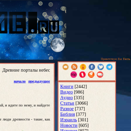
Приветствую Вас
Гость
Древние порталы небес
начало
предыдущее
Книги
[2442]
Видео
[986]
Аудио
[335]
Статьи
[3066]
й, и идите по нему, и найдете
Разное
[737]
Библия
[377]
 люди древности - такие, как
Израиль
[301]
Новости
[605]
История
[857]