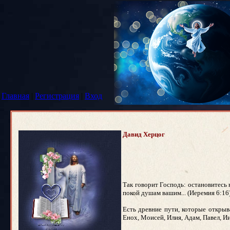
Главная
|
Регистрация
|
Вход
Давид Херцог
Так говорит Господь: остановитесь 
покой душам вашим... (Иеремия 6:16)
Есть древние пути, которые открыв
Енох, Моисей, Илия, Адам, Павел, И