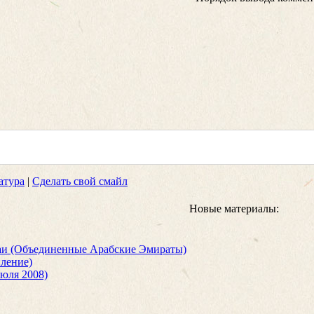
атура
|
Сделать свой смайл
Новые материалы:
баи (Объединенные Арабские Эмираты)
пление)
июля 2008)