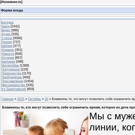
[
Излияние.ru
]
Форма входа
Беседка
Книги
[2442]
Видео
[986]
Аудио
[335]
Статьи
[3066]
Разное
[737]
Библия
[377]
Израиль
[301]
Новости
[605]
История
[857]
Картинки
[398]
MorningStar
[1388]
Популярное
[229]
Пророчества
[1170]
Пробуждение
[400]
Прославление
[1454]
Миссионерство
[335]
It's Supernatural!
[859]
Главная
»
2025
»
Октябрь
»
20
» Блаженны те, кто могут позволить себе ограничить вр
Блаженны те, кто могут позволить себе ограничить время, которое их дети пр
Мы с муж
линии, ко