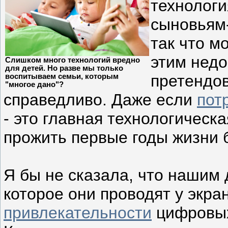
технологи
сыновьям-
так что м
этим недо
Слишком много технологий вредно
для детей. Но разве мы только
претендов
воспитываем семьи, которым
"многое дано"?
справедливо. Даже если
пот
- это главная технологическ
прожить первые годы жизни б
Я бы не сказала, что нашим 
которое они проводят у экра
привлекательности
цифровых