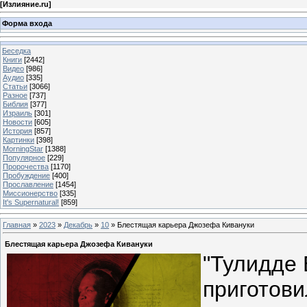
[
Излияние.ru
]
Форма входа
Беседка
Книги
[2442]
Видео
[986]
Аудио
[335]
Статьи
[3066]
Разное
[737]
Библия
[377]
Израиль
[301]
Новости
[605]
История
[857]
Картинки
[398]
MorningStar
[1388]
Популярное
[229]
Пророчества
[1170]
Пробуждение
[400]
Прославление
[1454]
Миссионерство
[335]
It's Supernatural!
[859]
Главная
»
2023
»
Декабрь
»
10
» Блестящая карьера Джозефа Кивануки
Блестящая карьера Джозефа Кивануки
"Тулидде 
приготови