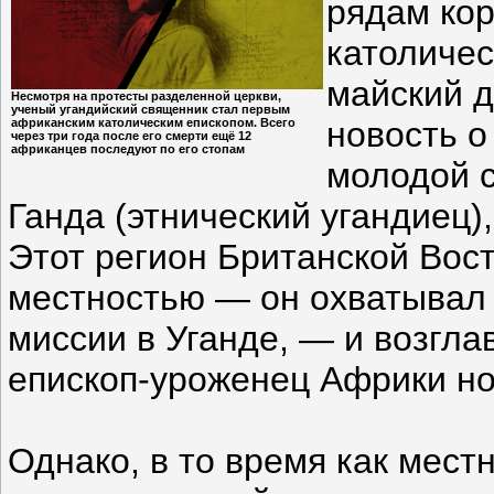
рядам кор
католичес
майский д
Несмотря на протесты разделенной церкви,
ученый угандийский священник стал первым
новость о
африканским католическим епископом. Всего
через три года после его смерти ещё 12
африканцев последуют по его стопам
молодой 
Ганда (этнический угандиец)
Этот регион Британской Вос
местностью — он охватывал 
миссии в Уганде, — и возгла
епископ-уроженец Африки но
Однако, в то время как мест