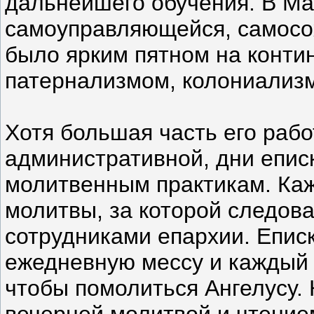
дальнейшего обучения. В Ма
самоуправляющейся, самосо
было ярким пятном на конти
патернализмом, колониализ
Хотя большая часть его рабо
административной, дни епис
молитвенным практикам. Каж
молитвы, за которой следов
сотрудниками епархии. Епис
ежедневную мессу и каждый 
чтобы помолиться Ангелусу.
вечерней молитвой и чтением