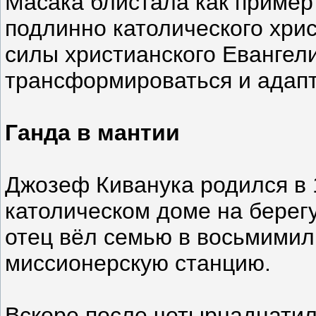
Масака блистала как пример
подлинно католического хрис
силы христианского Евангел
трансформироваться и адапт
Ганда в мантии
Джозеф Киванука родился в 
католическом доме на берегу
отец вёл семью в восьмимил
миссионерскую станцию.
Вскоре после четырнадцатил