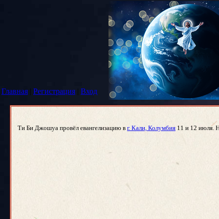
Главная
|
Регистрация
|
Вход
Ти Би Джошуа провёл евангелизацию в
г. Кали, Колумбия
11 и 12 июля. 