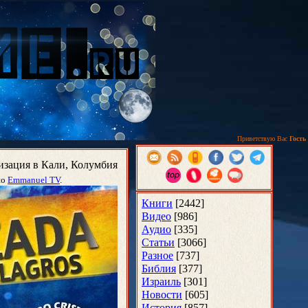
Приветствую Вас
Гость
изация в Кали, Колумбия
по
Emmanuel TV
.
Книги
[2442]
Видео
[986]
Аудио
[335]
Статьи
[3066]
Разное
[737]
Библия
[377]
Израиль
[301]
Новости
[605]
История
[857]