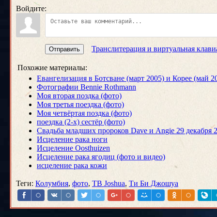
Войдите:
Транслитерация и виртуальная клави
Отправить
Похожие материалы:
Евангелизация в Ботсване (март 2005) и Корее (май 2
Фотографии Bennie Rothmann
Моя вторая поздка (фото)
Моя третья поездка (фото)
Моя четвёртая поздка (фото)
поездка (2-х) сестёр (фото)
Свадьба младших пророков Dave и Angie 29 декабря 
Исцеление рака ноги
Исцеление Oosthuizen
Исцеление рака ягодиц (фото и видео)
исцеление рака кожи
Теги
:
Колумбия
,
фото
,
TB Joshua
,
Ти Би Джошуа