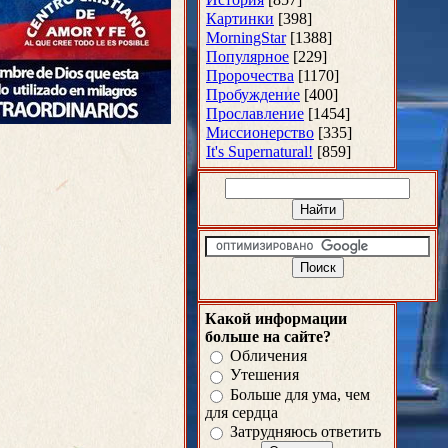
Картинки
[398]
MorningStar
[1388]
Популярное
[229]
Пророчества
[1170]
Пробуждение
[400]
Прославление
[1454]
Миссионерство
[335]
It's Supernatural!
[859]
Какой информации
больше на сайте?
Обличения
Утешения
Больше для ума, чем
для сердца
Затрудняюсь ответить