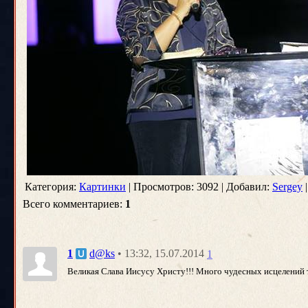
Категория:
Картинки
| Просмотров: 3092 | Добавил:
Sergey
|
Всего комментариев:
1
• 13:32, 15.07.2014
1
d@ks
1
Великая Слава Иисусу Христу!!! Много чудесных исцелений т