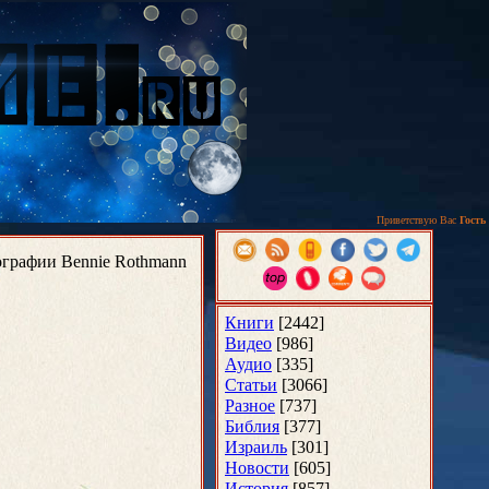
Приветствую Вас
Гость
графии Bennie Rothmann
Книги
[2442]
Видео
[986]
Аудио
[335]
Статьи
[3066]
Разное
[737]
Библия
[377]
Израиль
[301]
Новости
[605]
История
[857]