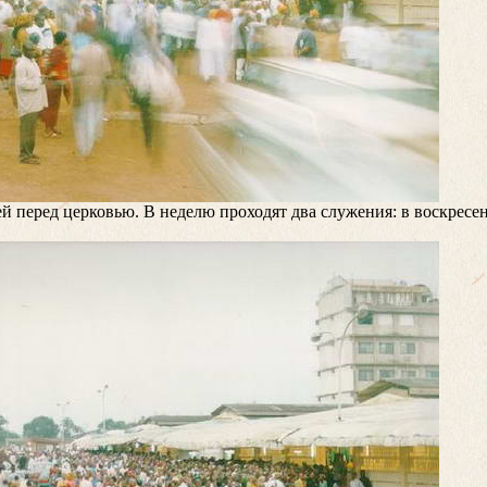
й перед церковью. В неделю проходят два служения: в воскресень