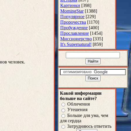
Картинки
[398]
MorningStar
[1388]
Популярное
[229]
Пророчества
[1170]
Пробуждение
[400]
Прославление
[1454]
Миссионерство
[335]
It's Supernatural!
[859]
нов человек.
Какой информации
больше на сайте?
Обличения
Утешения
Больше для ума, чем
для сердца
Затрудняюсь ответить