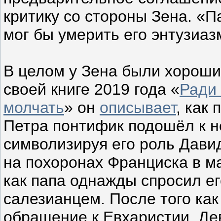
критику со стороны Зена. «П
мог бы умерить его энтузиа
В целом у Зена были хороши
своей книге 2019 года «
Ради 
молчать
» он
описывает
, как
Петра понтифик подошёл к не
символизируя его роль Дави
на похоронах Франциска в м
как папа однажды спросил ег
салезианцем. После того как
обращение к Евхаристии, Де