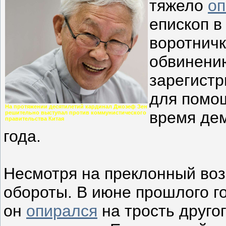
тяжело
оп
епископ в
воротничк
обвинению
зарегист
для помо
На протяжении десятилетий кардинал Джозеф Зен
время дем
решительно выступал против коммунистического
правительства Китая
года.
Несмотря на преклонный возр
обороты. В июне прошлого го
он
опирался
на трость друго