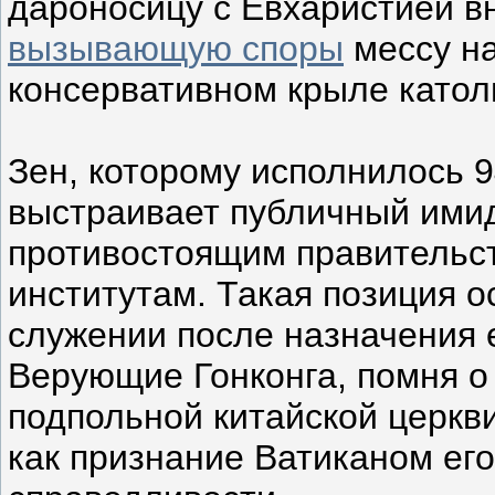
дароносицу с Евхаристией вн
вызывающую споры
мессу на
консервативном крыле катол
Зен, которому исполнилось 94
выстраивает публичный имид
противостоящим правительс
институтам. Такая позиция о
служении после назначения е
Верующие Гонконга, помня о
подпольной китайской церкви
как признание Ватиканом ег