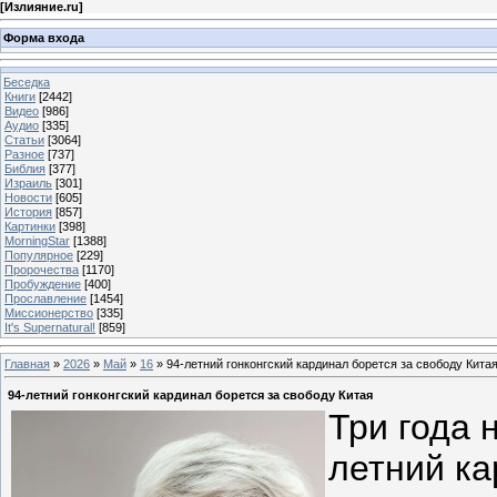
[
Излияние.ru
]
Форма входа
Беседка
Книги
[2442]
Видео
[986]
Аудио
[335]
Статьи
[3064]
Разное
[737]
Библия
[377]
Израиль
[301]
Новости
[605]
История
[857]
Картинки
[398]
MorningStar
[1388]
Популярное
[229]
Пророчества
[1170]
Пробуждение
[400]
Прославление
[1454]
Миссионерство
[335]
It's Supernatural!
[859]
Главная
»
2026
»
Май
»
16
» 94-летний гонконгский кардинал борется за свободу Кита
94-летний гонконгский кардинал борется за свободу Китая
Три года 
летний к