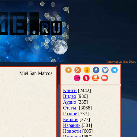
Приветствую Вас
Гость
Miel San Marcos
Книги
[2442]
Видео
[986]
Аудио
[335]
Статьи
[3066]
Разное
[737]
Библия
[377]
Израиль
[301]
Новости
[605]
История
[857]