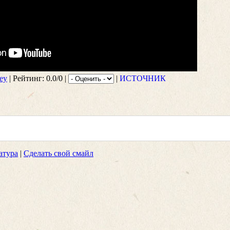
ey
| Рейтинг: 0.0/0 |
|
ИСТОЧНИК
атура
|
Сделать свой смайл