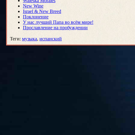
Waleska Morales
New Wine
Israel & New Breed
Поклонение
У нас лучший Папа во всём мире!
Прославление на пробуждении
Теги
:
музыка
,
испанский