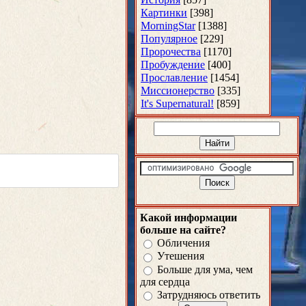
Картинки
[398]
MorningStar
[1388]
Популярное
[229]
Пророчества
[1170]
Пробуждение
[400]
Прославление
[1454]
Миссионерство
[335]
It's Supernatural!
[859]
Какой информации
больше на сайте?
Обличения
Утешения
Больше для ума, чем
для сердца
Затрудняюсь ответить