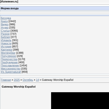
[
Излияние.ru
]
Форма входа
Беседка
Книги
[2442]
Видео
[986]
Аудио
[335]
Статьи
[3066]
Разное
[737]
Библия
[377]
Израиль
[301]
Новости
[605]
История
[857]
Картинки
[398]
MorningStar
[1388]
Популярное
[229]
Пророчества
[1170]
Пробуждение
[400]
Прославление
[1454]
Миссионерство
[335]
It's Supernatural!
[859]
Главная
»
2025
»
Октябрь
»
14
» Gateway Worship Español
Gateway Worship Español