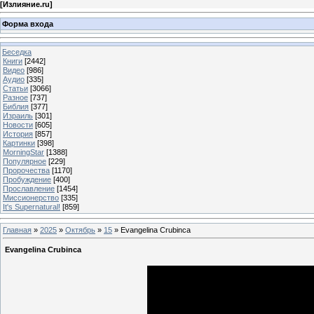
[
Излияние.ru
]
Форма входа
Беседка
Книги
[2442]
Видео
[986]
Аудио
[335]
Статьи
[3066]
Разное
[737]
Библия
[377]
Израиль
[301]
Новости
[605]
История
[857]
Картинки
[398]
MorningStar
[1388]
Популярное
[229]
Пророчества
[1170]
Пробуждение
[400]
Прославление
[1454]
Миссионерство
[335]
It's Supernatural!
[859]
Главная
»
2025
»
Октябрь
»
15
» Evangelina Crubinca
Evangelina Crubinca