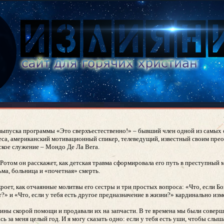
выпуска программы «Это сверхъестественно!» – бывший член одной из самых
са, американский мотивационный спикер, телеведущий, известный своим пре
ское служение – Мондо Де Ла Вега.
Ротом он расскажет, как детская травма сформировала его путь в преступный м
ьма, больница и «почетная» смерть.
оет, как отчаянные молитвы его сестры и три простых вопроса: «Что, если Бо
?» и «Что, если у тебя есть другое предназначение в жизни?» кардинально изм
ны скорой помощи и продавали их на запчасти. В те времена мы были совер
сь за меня целый год. И я могу сказать одно: если у тебя есть уши, чтобы слыша