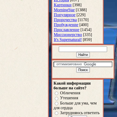
Картинки
[398]
MorningStar
[1388]
Популярное
[229]
Пророчества
[1170]
Пробуждение
[400]
Прославление
[1454]
Миссионерство
[335]
It's Supernatural!
[859]
Какой информации
больше на сайте?
Обличения
Утешения
Больше для ума, чем
для сердца
Затрудняюсь ответить