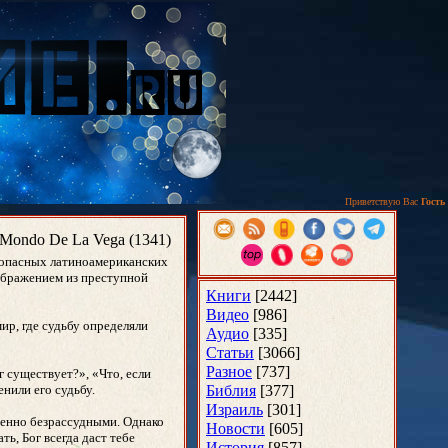
Приветствую Вас
Гость
Mondo De La Vega (1341)
 опасных латиноамериканских
ображением из преступной
Книги
[2442]
Видео
[986]
ир, где судьбу определяли
Аудио
[335]
Статьи
[3066]
Разное
[737]
г существует?», «Что, если
енили его судьбу.
Библия
[377]
Израиль
[301]
шенно безрассудными. Однако
Новости
[605]
ть, Бог всегда даст тебе
История
[857]