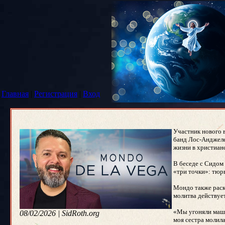
Главная
|
Регистрация
|
Вход
Участник нового 
банд Лос-Анджеле
жизни в христиан
В беседе с Сидом 
«три точки»: тюр
Мондо также раскр
молитва действует
«Мы угоняли маши
08/02/2026 | SidRoth.org
моя сестра молила