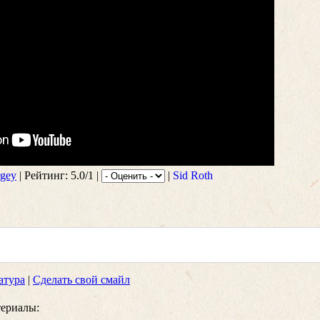
rgey
| Рейтинг: 5.0/1 |
|
Sid Roth
атура
|
Сделать свой смайл
ериалы: