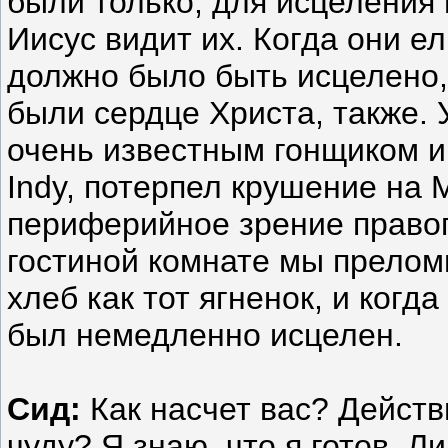
были только, для исцеления и
Иисус видит их. Когда они ел
должно было быть исцелено,
были сердце Христа, также. 
очень известным гонщиком и
Indy, потерпел крушение на
периферийное зрение правого
гостиной комнате мы преломи
хлеб как тот ягненок, и когда
был немедленно исцелен.
Сид:
Как насчет вас? Действ
чуду? Я знаю, что я готов. Л