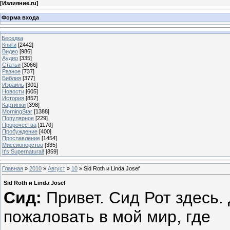
[
Излияние.ru
]
Форма входа
Беседка
Книги
[2442]
Видео
[986]
Аудио
[335]
Статьи
[3066]
Разное
[737]
Библия
[377]
Израиль
[301]
Новости
[605]
История
[857]
Картинки
[398]
MorningStar
[1388]
Популярное
[229]
Пророчества
[1170]
Пробуждение
[400]
Прославление
[1454]
Миссионерство
[335]
It's Supernatural!
[859]
Главная
»
2010
»
Август
»
10
» Sid Roth и Linda Josef
Sid Roth и Linda Josef
Сид:
Привет. Сид Рот здесь.
пожаловать в мой мир, где