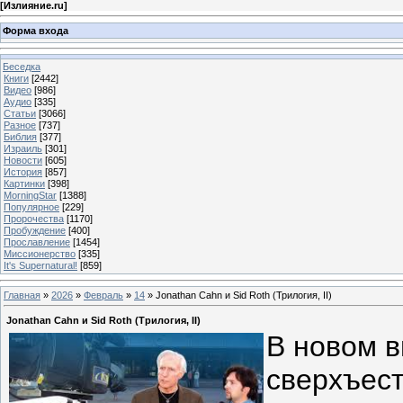
[
Излияние.ru
]
Форма входа
Беседка
Книги
[2442]
Видео
[986]
Аудио
[335]
Статьи
[3066]
Разное
[737]
Библия
[377]
Израиль
[301]
Новости
[605]
История
[857]
Картинки
[398]
MorningStar
[1388]
Популярное
[229]
Пророчества
[1170]
Пробуждение
[400]
Прославление
[1454]
Миссионерство
[335]
It's Supernatural!
[859]
Главная
»
2026
»
Февраль
»
14
» Jonathan Cahn и Sid Roth (Трилогия, II)
Jonathan Cahn и Sid Roth (Трилогия, II)
В новом 
сверхъест