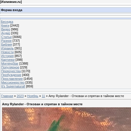
[
Излияние.ru
]
Форма входа
Беседка
Книги
[2442]
Видео
[986]
Аудио
[335]
Статьи
[3066]
Разное
[737]
Библия
[377]
Израиль
[301]
Новости
[605]
История
[857]
Картинки
[398]
MorningStar
[1388]
Популярное
[229]
Пророчества
[1170]
Пробуждение
[400]
Прославление
[1454]
Миссионерство
[335]
It's Supernatural!
[859]
Главная
»
2023
»
Ноябрь
»
11
» Amy Rylander - Откован и спрятан в тайном месте
Amy Rylander - Откован и спрятан в тайном месте