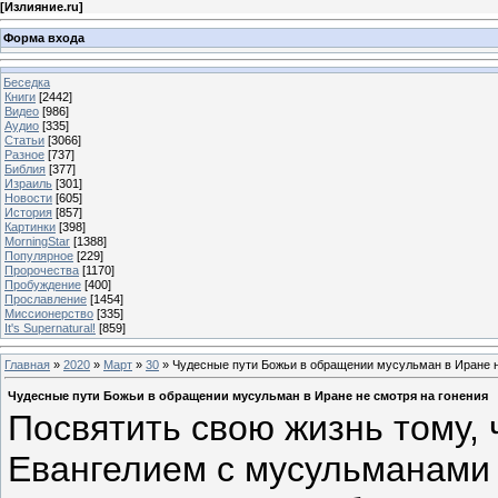
[
Излияние.ru
]
Форма входа
Беседка
Книги
[2442]
Видео
[986]
Аудио
[335]
Статьи
[3066]
Разное
[737]
Библия
[377]
Израиль
[301]
Новости
[605]
История
[857]
Картинки
[398]
MorningStar
[1388]
Популярное
[229]
Пророчества
[1170]
Пробуждение
[400]
Прославление
[1454]
Миссионерство
[335]
It's Supernatural!
[859]
Главная
»
2020
»
Март
»
30
» Чудесные пути Божьи в обращении мусульман в Иране н
Чудесные пути Божьи в обращении мусульман в Иране не смотря на гонения
Посвятить свою жизнь тому,
Евангелием с мусульманами 